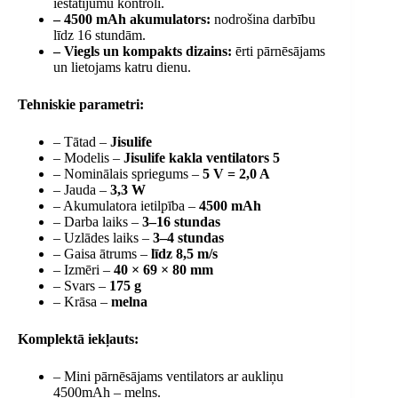
iestatījumu kontroli.
– 4500 mAh akumulators:
nodrošina darbību
līdz 16 stundām.
– Viegls un kompakts dizains:
ērti pārnēsājams
un lietojams katru dienu.
Tehniskie parametri:
– Tātad –
Jisulife
– Modelis –
Jisulife kakla ventilators 5
– Nominālais spriegums –
5 V = 2,0 A
– Jauda –
3,3 W
– Akumulatora ietilpība –
4500 mAh
– Darba laiks –
3–16 stundas
– Uzlādes laiks –
3–4 stundas
– Gaisa ātrums –
līdz 8,5 m/s
– Izmēri –
40 × 69 × 80 mm
– Svars –
175 g
– Krāsa –
melna
Komplektā iekļauts:
– Mini pārnēsājams ventilators ar aukliņu
4500mAh – melns.