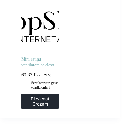
Mini ratiņu
ventilators ar elastīgu
statīvu 5000mAh –
69,37
€
(ar PVN)
zils
Ventilatori un gaisa
kondicionieri
Pievienot
Grozam