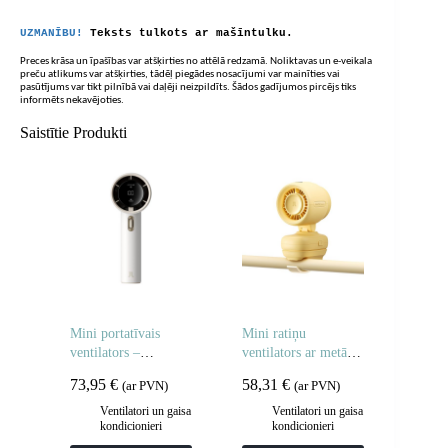
UZMANĪBU!
Teksts tulkots ar mašīntulku.
Preces krāsa un īpašības var atšķirties no attēlā redzamā. Noliktavas un e-veikala
preču atlikums var atšķirties, tādēļ piegādes nosacījumi var mainīties vai
pasūtījums var tikt pilnībā vai daļēji neizpildīts. Šādos gadījumos pircējs tiks
informēts nekavējoties.
Saistītie Produkti
Mini portatīvais
Mini ratiņu
ventilators –
ventilators ar metāla
3600mAh – balts
klipsi 5000mAh –
73,95
€
58,31
€
(ar PVN)
(ar PVN)
dzeltens
Ventilatori un gaisa
Ventilatori un gaisa
kondicionieri
kondicionieri