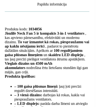
Papildu informācija
Produkta kods:
1034056
Jisulife Neck Fan 5 ir kompakts 3-in-1 ventilators
,
kas apvieno pārnesamību, efektivitāti un modernu
dizainu.
To var izmantot kā rokas, piespraužamu vai
ap kaklu nēsājamu ierīci
, padarot to piemērotu
dažādām situācijām. Aprīkots ar
100 regulējamiem
gaisa plūsmas līmeņiem
un
skaidru LED displeju
,
tas ļauj precīzi pielāgot ventilatora ātrumu apstākļiem.
Vieglais dizains un 4500 mAh
akumulators
nodrošina ērtu lietošanu stundām ilgi gan
mājās, gan ceļā.
Produkta īpašības:
– 100 gaisa plūsmas līmeņi:
ļauj ļoti precīzi
regulēt dzesēšanas intensitāti.
– 3 vienā dizains:
darbojas kā rokas, kakla vai
piespraužams ventilators.
– LED displejs:
parāda darba līmeni un atvieglo