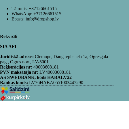
Tālrunis:
+37126661515
WhatsApp:
+37126661515
Epasts:
info@dropshop.lv
Rekvizīti
SIA AFI
Juridiskā adrese:
Ciemupe, Daugavpils iela 1a, Ogresgala
pag., Ogres nov., LV-5001
Reģistrācijas nr:
40003608181
PVN maksātāja nr:
LV40003608181
AS SWEDBANK, kods HABALV22
Bankas konts:
LV76HABA0551003447290