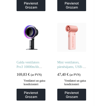
Pievienot
Pievienot
Grozam
Grozam
Galda ventilators
Mini ventilators,
Pro3 10000mAh
pārnēsājams, USB-C,
turbīnas galda
5000mAh, rozā
169,83
€
47,40
€
(ar PVN)
(ar PVN)
ventilators ar filtru –
tumši pelēks
Ventilatori un gaisa
Ventilatori un gaisa
kondicionieri
kondicionieri
Pievienot
Pievienot
Grozam
Grozam