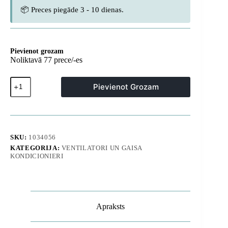
📦 Preces piegāde 3 - 10 dienas.
Pievienot grozam
Noliktavā 77 prece/-es
Mini
Pievienot Grozam
portatīvais
ventilators
ar
aukliņu
4500mAh
-
SKU:
1034056
melns
KATEGORIJA:
VENTILATORI UN GAISA
daudzums
KONDICIONIERI
Apraksts