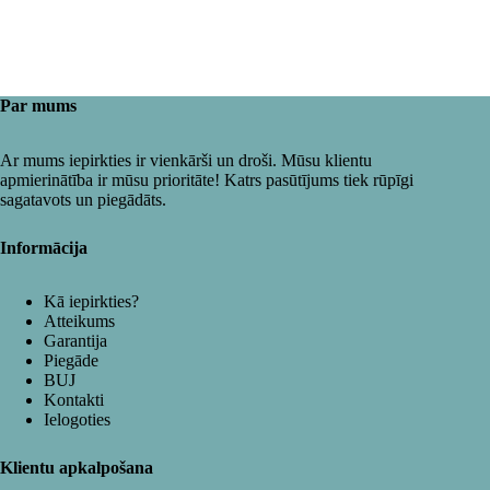
Par mums
Ar mums iepirkties ir vienkārši un droši. Mūsu klientu
apmierinātība ir mūsu prioritāte! Katrs pasūtījums tiek rūpīgi
sagatavots un piegādāts.
Informācija
Kā iepirkties?
Atteikums
Garantija
Piegāde
BUJ
Kontakti
Ielogoties
Klientu apkalpošana