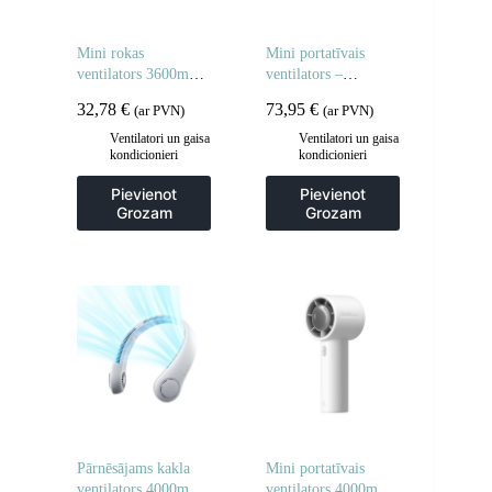
Mini rokas
Mini portatīvais
ventilators 3600mAh
ventilators –
USB-C – pelēks
3600mAh – rozā
32,78
€
73,95
€
(ar PVN)
(ar PVN)
Ventilatori un gaisa
Ventilatori un gaisa
kondicionieri
kondicionieri
Pievienot
Pievienot
Grozam
Grozam
Pārnēsājams kakla
Mini portatīvais
ventilators 4000mAh
ventilators 4000mAh