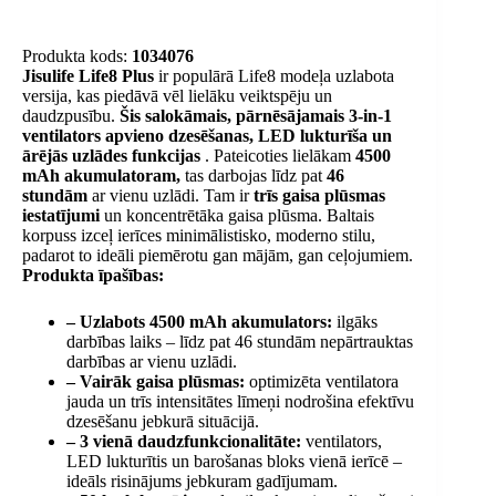
Produkta kods:
1034076
Jisulife Life8 Plus
ir populārā Life8 modeļa uzlabota
versija, kas piedāvā vēl lielāku veiktspēju un
daudzpusību.
Šis salokāmais, pārnēsājamais 3-in-1
ventilators apvieno dzesēšanas, LED lukturīša un
ārējās uzlādes funkcijas
. Pateicoties lielākam
4500
mAh akumulatoram,
tas darbojas līdz pat
46
stundām
ar vienu uzlādi. Tam ir
trīs gaisa plūsmas
iestatījumi
un koncentrētāka gaisa plūsma. Baltais
korpuss izceļ ierīces minimālistisko, moderno stilu,
padarot to ideāli piemērotu gan mājām, gan ceļojumiem.
Produkta īpašības:
– Uzlabots 4500 mAh akumulators:
ilgāks
darbības laiks – līdz pat 46 stundām nepārtrauktas
darbības ar vienu uzlādi.
– Vairāk gaisa plūsmas:
optimizēta ventilatora
jauda un trīs intensitātes līmeņi nodrošina efektīvu
dzesēšanu jebkurā situācijā.
– 3 vienā daudzfunkcionalitāte:
ventilators,
LED lukturītis un barošanas bloks vienā ierīcē –
ideāls risinājums jebkuram gadījumam.