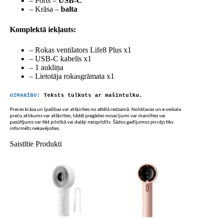
– Ports –
USB-C
– Krāsa –
balta
Komplektā iekļauts:
– Rokas ventilators Life8 Plus x1
– USB-C kabelis x1
– 1 aukliņa
– Lietotāja rokasgrāmata x1
UZMANĪBU!
Teksts tulkots ar mašīntulku.
Preces krāsa un īpašības var atšķirties no attēlā redzamā. Noliktavas un e-veikala
preču atlikums var atšķirties, tādēļ piegādes nosacījumi var mainīties vai
pasūtījums var tikt pilnībā vai daļēji neizpildīts. Šādos gadījumos pircējs tiks
informēts nekavējoties.
Saistītie Produkti