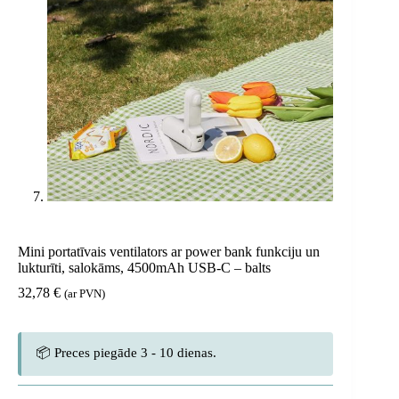
Mini portatīvais ventilators ar power bank funkciju un
lukturīti, salokāms, 4500mAh USB-C – balts
32,78
€
(ar PVN)
📦 Preces piegāde 3 - 10 dienas.