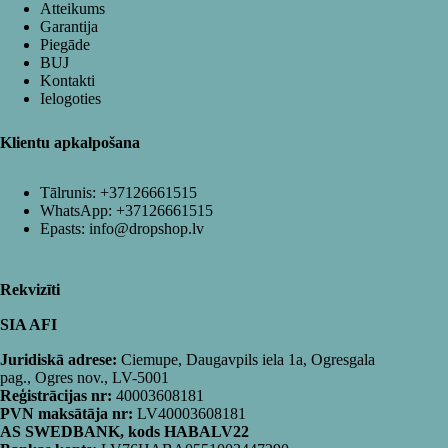
Atteikums
Garantija
Piegāde
BUJ
Kontakti
Ielogoties
Klientu apkalpošana
Tālrunis:
+37126661515
WhatsApp:
+37126661515
Epasts:
info@dropshop.lv
Rekvizīti
SIA AFI
Juridiskā adrese:
Ciemupe, Daugavpils iela 1a, Ogresgala
pag., Ogres nov., LV-5001
Reģistrācijas nr:
40003608181
PVN maksātāja nr:
LV40003608181
AS SWEDBANK, kods HABALV22