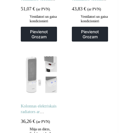
– pelēks
USB-C – pelēks
51,07
€
43,83
€
(ar PVN)
(ar PVN)
Ventilatori un gaisa
Ventilatori un gaisa
kondicionieri
kondicionieri
Pievienot
Pievienot
Grozam
Grozam
Kolonnas elektriskais
radiators ar
1200/2000 pilotu
36,26
€
(ar PVN)
Māja un dārzs
,