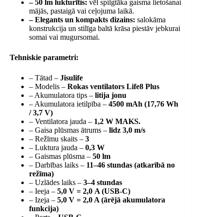
– 50 lm lukturītis:
vēl spilgtāka gaisma lietošanai
mājās, pastaigā vai ceļojuma laikā.
– Elegants un kompakts dizains:
salokāma
konstrukcija un stilīga baltā krāsa piestāv jebkurai
somai vai mugursomai.
Tehniskie parametri:
– Tātad –
Jisulife
– Modelis –
Rokas ventilators Life8 Plus
– Akumulatora tips –
litija jonu
– Akumulatora ietilpība –
4500 mAh (17,76 Wh
/ 3,7 V)
– Ventilatora jauda –
1,2 W MAKS.
– Gaisa plūsmas ātrums –
līdz 3,0 m/s
– Režīmu skaits –
3
– Luktura jauda –
0,3 W
– Gaismas plūsma –
50 lm
– Darbības laiks –
11–46 stundas (atkarībā no
režīma)
– Uzlādes laiks –
3–4 stundas
– Ieeja –
5,0 V = 2,0 A (USB-C)
– Izeja –
5,0 V = 2,0 A (ārējā akumulatora
funkcija)