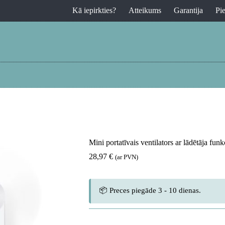
Kā iepirkties?
Atteikums
Garantija
Pi
Mini portatīvais ventilators ar lādētāja fun
28,97
€
(ar PVN)
📦 Preces piegāde 3 - 10 dienas.