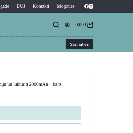
egāde
BUJ
Kontakti
Ielogoties
0,00
€
Shopping
cart
Sazināties
kciju un lukturīti 2000mAh – balts