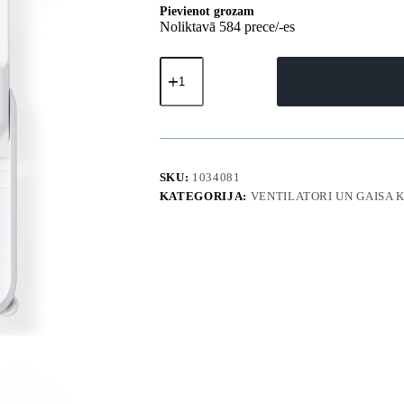
Pievienot grozam
Noliktavā 584 prece/-es
Mini
portatīvais
ventilators
ar
lādētāja
funkciju
un
lukturīti
SKU:
1034081
2000mAh
KATEGORIJA:
VENTILATORI UN GAISA 
-
balts
daudzums