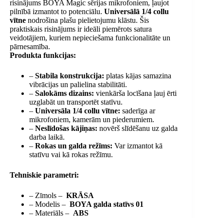
risinājums BOYA Magic sērijas mikrofoniem, ļaujot
pilnībā izmantot to potenciālu.
Universālā 1/4 collu
vītne
nodrošina plašu pielietojumu klāstu. Šis
praktiskais risinājums ir ideāli piemērots satura
veidotājiem, kuriem nepieciešama funkcionalitāte un
pārnesamība.
Produkta funkcijas:
–
Stabila konstrukcija:
platas kājas samazina
vibrācijas un palielina stabilitāti.
–
Salokāms dizains:
vienkārša locīšana ļauj ērti
uzglabāt un transportēt statīvu.
–
Universāla 1/4 collu vītne:
saderīga ar
mikrofoniem, kamerām un piederumiem.
–
Neslīdošas kājiņas:
novērš slīdēšanu uz galda
darba laikā.
–
Rokas un galda režīms:
Var izmantot kā
statīvu vai kā rokas režīmu.
Tehniskie parametri:
– Zīmols –
KRĀSA
– Modelis –
BOYA galda statīvs 01
– Materiāls –
ABS