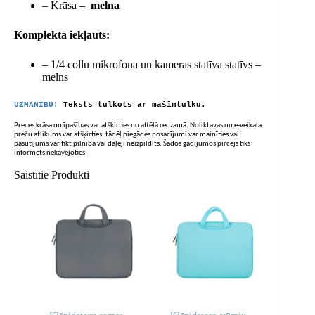
– Krāsa –
melna
Komplektā iekļauts:
– 1/4 collu mikrofona un kameras statīva statīvs –
melns
UZMANĪBU!
Teksts tulkots ar mašīntulku.
Preces krāsa un īpašības var atšķirties no attēlā redzamā. Noliktavas un e-veikala
preču atlikums var atšķirties, tādēļ piegādes nosacījumi var mainīties vai
pasūtījums var tikt pilnībā vai daļēji neizpildīts. Šādos gadījumos pircējs tiks
informēts nekavējoties.
Saistītie Produkti