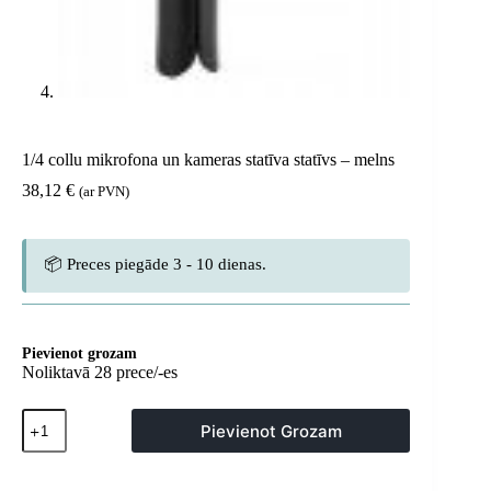
1/4 collu mikrofona un kameras statīva statīvs – melns
38,12
€
(ar PVN)
📦 Preces piegāde 3 - 10 dienas.
Pievienot grozam
Noliktavā 28 prece/-es
1/4
Pievienot Grozam
collu
mikrofona
un