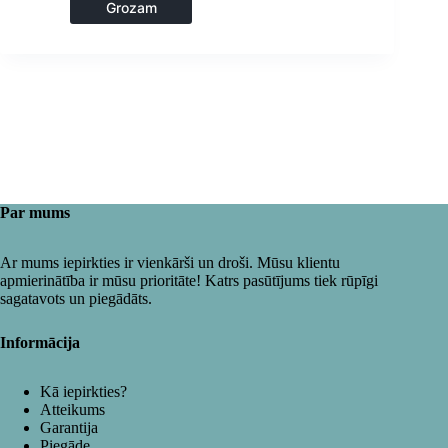
Grozam
Par mums
Ar mums iepirkties ir vienkārši un droši. Mūsu klientu
apmierinātība ir mūsu prioritāte! Katrs pasūtījums tiek rūpīgi
sagatavots un piegādāts.
Informācija
Kā iepirkties?
Atteikums
Garantija
Piegāde