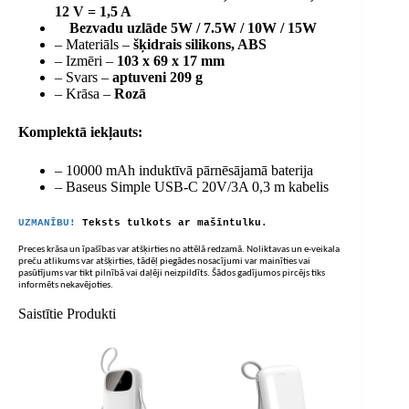
12 V = 1,5 A
Bezvadu uzlāde 5W / 7.5W / 10W / 15W
– Materiāls –
šķidrais silikons, ABS
– Izmēri –
103 x 69 x 17 mm
– Svars –
aptuveni 209 g
– Krāsa –
Rozā
Komplektā iekļauts:
– 10000 mAh induktīvā pārnēsājamā baterija
– Baseus Simple USB-C 20V/3A 0,3 m kabelis
UZMANĪBU!
Teksts tulkots ar mašīntulku.
Preces krāsa un īpašības var atšķirties no attēlā redzamā. Noliktavas un e-veikala
preču atlikums var atšķirties, tādēļ piegādes nosacījumi var mainīties vai
pasūtījums var tikt pilnībā vai daļēji neizpildīts. Šādos gadījumos pircējs tiks
informēts nekavējoties.
Saistītie Produkti