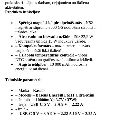
praktisks risinājums darbam, ceļojumiem un ikdienas
aktivitātēm.
Produkta funkcijas:
–
Spēcīga magnētiskā piestiprināšanās
– ​​N52
magnēti ar stiprumu 3500 GS nodrošina stabilitāti
uzlādes laikā.
–
Ātra vadu un bezvadu uzlāde
– līdz 22,5 W
vadu režīmā un līdz 15 W induktīvā uzlāde.
–
Kompakts formāts
– mazie izmēri un svars
ļauj to ērti nēsāt līdzi ikdienā.
–
Uzlabota temperatūras kontrole
– viedā
NTC sistēma un grafēns uzlabo siltuma izkliedi.
–
Augsta ietilpība
– 10 000 mAh nodrošina
enerģiju visai dienai.
Tehniskie parametri:
– Marka –
Baseus
– Modelis –
Baseus EnerFill FM11 Ultra-Mini
– Ietilpība –
10000mAh 3,7V / 37Wh
– Ieeja –
USB-C 5 V = 3 A 9 V = 2,22 A
- Izeja -
USB-C 5 V = 3 A 9 V = 2,22 A 10 V = 2,25 A