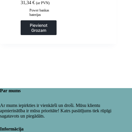
31,34
€
(ar PVN)
kabeli – melns
Power bankas
baterijas
Pievienot
Grozam
Par mums
Ar mums iepirkties ir vienkārši un droši. Mūsu klientu
apmierinātība ir mūsu prioritāte! Katrs pasūtījums tiek rūpīgi
sagatavots un piegādāts.
Informācija