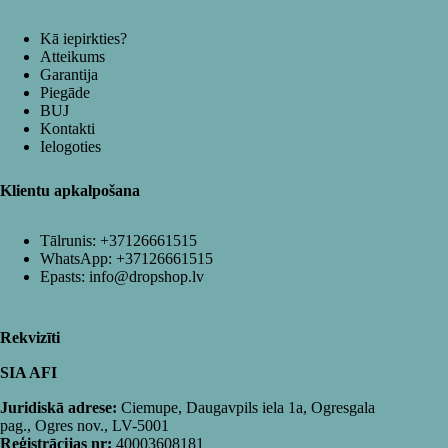
Kā iepirkties?
Atteikums
Garantija
Piegāde
BUJ
Kontakti
Ielogoties
Klientu apkalpošana
Tālrunis:
+37126661515
WhatsApp:
+37126661515
Epasts:
info@dropshop.lv
Rekvizīti
SIA AFI
Juridiskā adrese:
Ciemupe, Daugavpils iela 1a, Ogresgala
pag., Ogres nov., LV-5001
Reģistrācijas nr:
40003608181