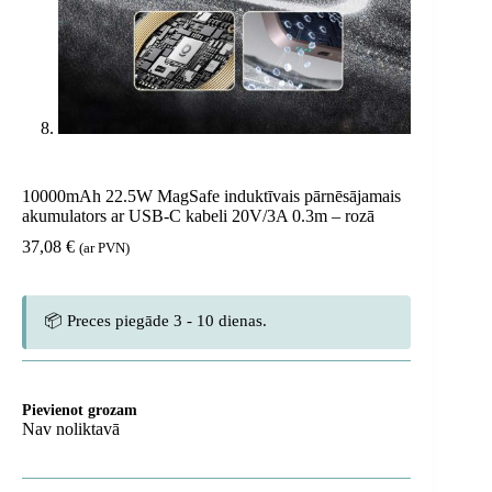
10000mAh 22.5W MagSafe induktīvais pārnēsājamais
akumulators ar USB-C kabeli 20V/3A 0.3m – rozā
37,08
€
(ar PVN)
📦 Preces piegāde 3 - 10 dienas.
Pievienot grozam
Nav noliktavā