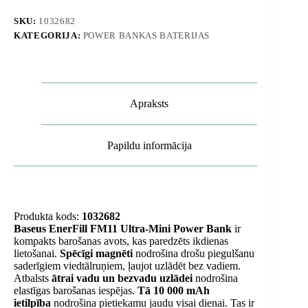
SKU:
1032682
KATEGORIJA:
POWER BANKAS BATERIJAS
Apraksts
Papildu informācija
Produkta kods:
1032682
Baseus EnerFill FM11 Ultra-Mini Power Bank
ir
kompakts barošanas avots, kas paredzēts ikdienas
lietošanai.
Spēcīgi magnēti
nodrošina drošu piegulšanu
saderīgiem viedtālruņiem, ļaujot uzlādēt bez vadiem.
Atbalsts
ātrai vadu un bezvadu uzlādei
nodrošina
elastīgas barošanas iespējas.
Tā 10 000 mAh
ietilpība
nodrošina pietiekamu jaudu visai dienai. Tas ir