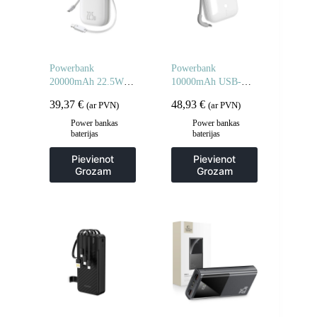
Powerbank
Powerbank
20000mAh 22.5W ar
10000mAh USB-A
displeju USB-C
USB-C ar iebūvētu
39,37
€
48,93
€
(ar PVN)
(ar PVN)
iPhone Lightning
kabeli – balts
kabeļi – balts
Power bankas
Power bankas
baterijas
baterijas
Pievienot
Pievienot
Grozam
Grozam