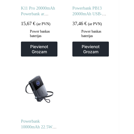
K11 Pro 20000mAh
Powerbank PB13
Powerbank ar
20000mAh USB-A
iebūvētiem vadiem –
USB-C iPhone
15,67
€
37,46
€
(ar PVN)
(ar PVN)
melns
Lightning ar USB-C
– USB-A 22.5W
Power bankas
Power bankas
baterijas
baterijas
kabeli – pelēks
Pievienot
Pievienot
Grozam
Grozam
Powerbank
10000mAh 22.5W ar
ievelkamu USB-C