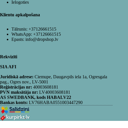
Ielogoties
Klientu apkalpošana
Tālrunis:
+37126661515
WhatsApp:
+37126661515
Epasts:
info@dropshop.lv
Rekvizīti
SIA AFI
Juridiskā adrese:
Ciemupe, Daugavpils iela 1a, Ogresgala
pag., Ogres nov., LV-5001
Reģistrācijas nr:
40003608181
PVN maksātāja nr:
LV40003608181
AS SWEDBANK, kods HABALV22
Bankas konts:
LV76HABA0551003447290