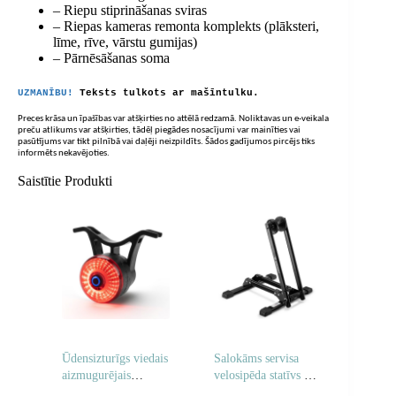
– Riepu stiprināšanas sviras
– Riepas kameras remonta komplekts (plāksteri,
līme, rīve, vārstu gumijas)
– Pārnēsāšanas soma
UZMANĪBU!
Teksts tulkots ar mašīntulku.
Preces krāsa un īpašības var atšķirties no attēlā redzamā. Noliktavas un e-veikala
preču atlikums var atšķirties, tādēļ piegādes nosacījumi var mainīties vai
pasūtījums var tikt pilnībā vai daļēji neizpildīts. Šādos gadījumos pircējs tiks
informēts nekavējoties.
Saistītie Produkti
Ūdensizturīgs viedais
Salokāms servisa
aizmugurējais
velosipēda statīvs 20-
lukturis – melns
29 collu riteņiem –