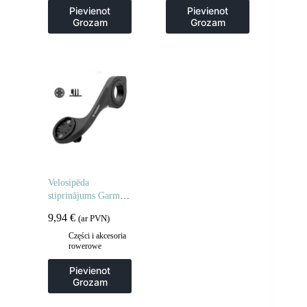
Pievienot
Pievienot
Grozam
Grozam
Velosipēda
stiprinājums Garmin
datoram, kamerai un
9,94
€
(ar PVN)
lampai – melns
Części i akcesoria
rowerowe
Pievienot
Grozam