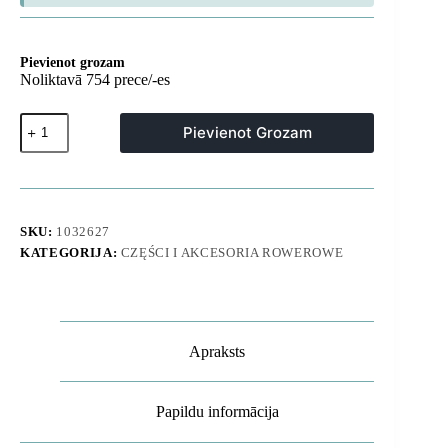
Pievienot grozam
Noliktavā 754 prece/-es
16 vienā
Pievienot Grozam
daudzfunkcionāls
velosipēdu
apkopes
instrumentu
komplekts
daudzums
SKU:
1032627
KATEGORIJA:
CZĘŚCI I AKCESORIA ROWEROWE
Apraksts
Papildu informācija