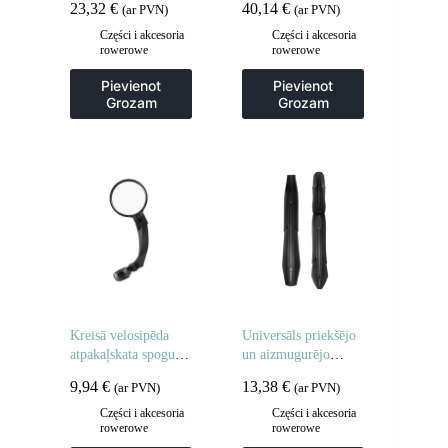
23,32
€
40,14
€
(ar PVN)
(ar PVN)
melns
Części i akcesoria
Części i akcesoria
rowerowe
rowerowe
Pievienot
Pievienot
Grozam
Grozam
Kreisā velosipēda
Universāls priekšējo
atpakaļskata spogulis
un aizmugurējo
– melns
dubļu sargu
9,94
€
13,38
€
(ar PVN)
(ar PVN)
komplekts 24-28
collu riteņiem –
Części i akcesoria
Części i akcesoria
rowerowe
rowerowe
melns