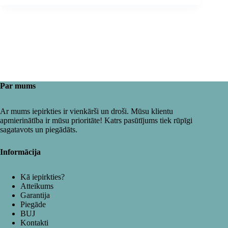
Par mums
Ar mums iepirkties ir vienkārši un droši. Mūsu klientu
apmierinātība ir mūsu prioritāte! Katrs pasūtījums tiek rūpīgi
sagatavots un piegādāts.
Informācija
Kā iepirkties?
Atteikums
Garantija
Piegāde
BUJ
Kontakti