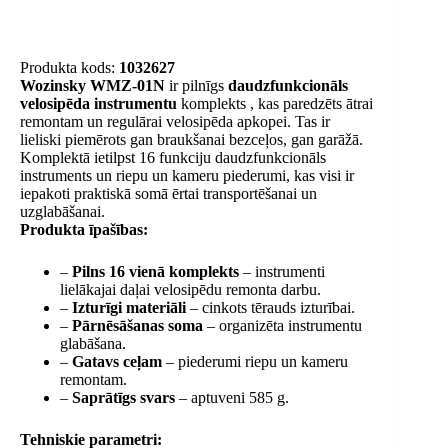
Produkta kods:
1032627
Wozinsky WMZ-01N
ir pilnīgs
daudzfunkcionāls
velosipēda instrumentu
komplekts , kas paredzēts ātrai
remontam un regulārai velosipēda apkopei. Tas ir
lieliski piemērots gan braukšanai bezceļos, gan garāžā.
Komplektā ietilpst 16 funkciju daudzfunkcionāls
instruments un riepu un kameru piederumi, kas visi ir
iepakoti praktiskā somā ērtai transportēšanai un
uzglabāšanai.
Produkta īpašības:
–
Pilns 16 vienā komplekts
– instrumenti
lielākajai daļai velosipēdu remonta darbu.
–
Izturīgi materiāli
– cinkots tērauds izturībai.
–
Pārnēsāšanas soma
– organizēta instrumentu
glabāšana.
–
Gatavs ceļam
– piederumi riepu un kameru
remontam.
–
Saprātīgs svars
– aptuveni 585 g.
Tehniskie parametri: