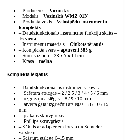
– Producents –
Vozinskis
– Modelis –
Vozinskis WMZ-01N
– Produkta veids –
Velosipēdu instrumentu
komplekts
– Daudzfunkcionālo instrumentu funkciju skaits –
16 vienā
– Instrumentu materiāls –
Cinkots tērauds
– Komplekta svars –
aptuveni 585 g
– Somas izmēri –
23 x 7 x 11 cm
– Krāsa –
melna
Komplektā iekļauts:
– Daudzfunkcionālais instruments 16w1:
Sešstūra atslēgas – 2 / 2,5 / 3 / 4 / 5 / 6 mm
uzgriežņu atslēgas – 8 / 9 / 10 mm
atvērta gala uzgriežņu atslēgas – 8 / 10 / 15
mm
plakans skrūvgriezis
Phillips skrūvgriezis
– Sūknis ar adapteriem Presta un Schrader
vārstiem
– Sešstūra atslēga 6–15 mm