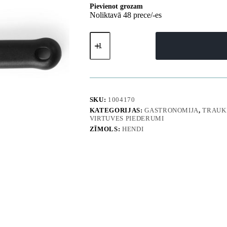
Pievienot grozam
Noliktavā 48 prece/-es
Nerūsējošā
tērauda
siera
lāpstiņa
205
mm
-
Hendi
SKU:
1004170
856208
KATEGORIJAS:
GASTRONOMIJA
,
TRAUKI
daudzums
VIRTUVES PIEDERUMI
ZĪMOLS:
HENDI