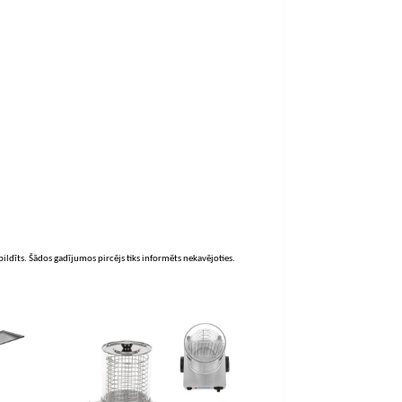
zpildīts. Šādos gadījumos pircējs tiks informēts nekavējoties.