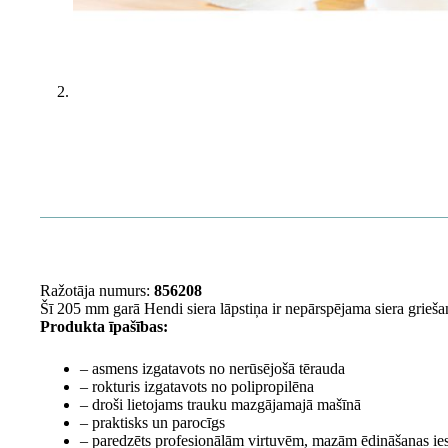
Ražotāja numurs:
856208
Šī 205 mm garā Hendi siera lāpstiņa ir nepārspējama siera grieš
Produkta īpašības:
– asmens izgatavots no nerūsējošā tērauda
– rokturis izgatavots no polipropilēna
– droši lietojams trauku mazgājamajā mašīnā
– praktisks un parocīgs
– paredzēts profesionālām virtuvēm, mazām ēdināšanas ies