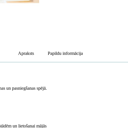
Apraksts
Papildu informācija
anas un pasniegšanas spējā.
tādēm un lietošanai mājās