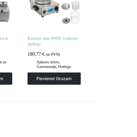
va ar
Karstais suns 800W tvaikoņa
sildītājs
180,77
€
(ar PVN)
t un
Apkures ierīces
,
Gastronomija
,
Hotdogu
aprīkojums
,
Virtuve
e
am
Pievienot Grozam