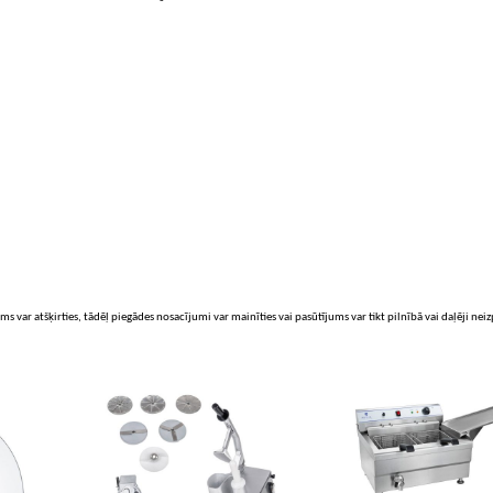
ms var atšķirties, tādēļ piegādes nosacījumi var mainīties vai pasūtījums var tikt pilnībā vai daļēji nei