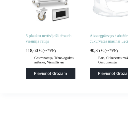
3 plauktu nerūsējošā tērauda
Aizsargpārsegs / abažūr
viesmīļa ratiņi
cukurvates mašīnai 52
118,60
€
90,85
€
(ar PVN)
(ar PVN)
Gastronomija
,
Tehnoloģiskās
Bārs
,
Cukurvates maš
mēbeles
,
Viesmīlis un
Gastronomija
transporta ratiņi
,
Virtuve
Pievienot Grozam
Pievienot Groz