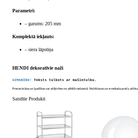
Parametri:
– garums: 205 mm
Komplektā iekļauts:
– siera lāpstiņa
HENDI dekoratīvie naži
UZMANĪBU!
Teksts tulkots ar mašīntulku.
Preces krāsa un īpašības var atšķirties no attēlā redzamā. Noliktavas un e-veikala preču atliku
Saistītie Produkti