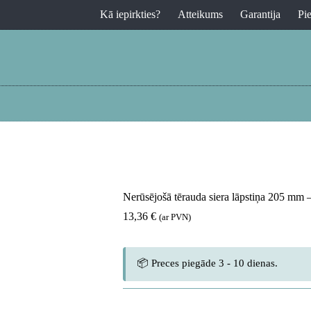
Kā iepirkties?
Atteikums
Garantija
Pi
Nerūsējošā tērauda siera lāpstiņa 205 mm
13,36
€
(ar PVN)
📦 Preces piegāde 3 - 10 dienas.