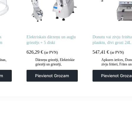
s
Elektriskais dārzeņu un augļu
Donutu vai zivju fritēta
cm
griezējs + 5 diski
plauktu, divi grozi 24L
626,29
€
547,41
€
(ar PVN)
(ar PVN)
īnas
,
Dārzeņu griezēji
,
Elektriskie
Apkures ierīces
,
Donu
griezēji un griezēji
,
zivju fritieri
,
Frites un
Gastronomija
,
Manuāla un
cepšanas iekārtas
,
mehāniska apstrāde
,
Virtuve
Gastronomija
,
Virtuv
am
Pievienot Grozam
Pievienot Groz