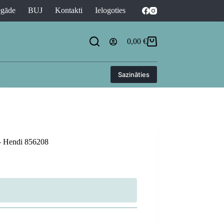
egāde
BUJ
Kontakti
Ielogoties
0,00
€
Shopping
cart
Sazināties
 – Hendi 856208