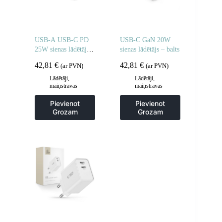
USB-A USB-C PD
USB-C GaN 20W
25W sienas lādētājs –
sienas lādētājs – balts
balts
42,81
€
42,81
€
(ar PVN)
(ar PVN)
Lādētāji,
Lādētāji,
maiņstrāvas
maiņstrāvas
adapteri
adapteri
Pievienot
Pievienot
Grozam
Grozam