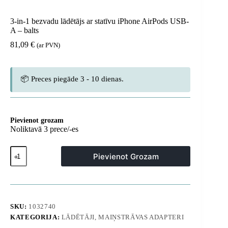
3-in-1 bezvadu lādētājs ar statīvu iPhone AirPods USB-
A – balts
81,09
€
(ar PVN)
📦 Preces piegāde 3 - 10 dienas.
Pievienot grozam
Noliktavā 3 prece/-es
3-
Pievienot Grozam
in-
1
bezvadu
lādētājs
ar
statīvu
SKU:
1032740
iPhone
KATEGORIJA:
LĀDĒTĀJI, MAIŅSTRĀVAS ADAPTERI
AirPods
USB-