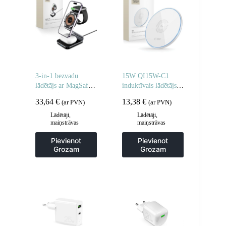
3-in-1 bezvadu
15W QI15W-C1
lādētājs ar MagSafe
induktīvais lādētājs –
tehnoloģiju Apple
balts
33,64
€
13,38
€
(ar PVN)
(ar PVN)
Watch AirPods
viedtālrunim – melns
Lādētāji,
Lādētāji,
maiņstrāvas
maiņstrāvas
adapteri
adapteri
Pievienot
Pievienot
Grozam
Grozam