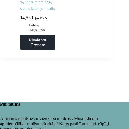
2x USB-C PD 35W
sienas lādētājs – balts
14,53
€
(ar PVN)
Lādētāji,
maiņstrāvas
adapteri
Pievienot
Grozam
Par mums
Ar mums iepirkties ir vienkārši un droši. Mūsu klientu
apmierinātība ir mūsu prioritāte! Katrs pasūtījums tiek rūpīgi
sagatavots un piegādāts.