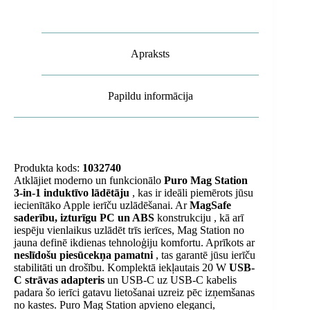
A
-
balts
daudzums
Apraksts
Papildu informācija
Produkta kods:
1032740
Atklājiet moderno un funkcionālo
Puro Mag Station
3-in-1 induktīvo lādētāju
, kas ir ideāli piemērots jūsu
iecienītāko Apple ierīču uzlādēšanai. Ar
MagSafe
saderību, izturīgu
PC un ABS
konstrukciju
, kā arī
iespēju vienlaikus uzlādēt trīs ierīces, Mag Station no
jauna definē ikdienas tehnoloģiju komfortu. Aprīkots ar
neslīdošu piesūcekņa pamatni
, tas garantē jūsu ierīču
stabilitāti un drošību. Komplektā iekļautais 20 W
USB-
C strāvas adapteris
un USB-C uz USB-C kabelis
padara šo ierīci gatavu lietošanai uzreiz pēc izņemšanas
no kastes. Puro Mag Station apvieno eleganci,