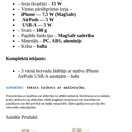
– Izeja (kopējā) –
15 W
– Vienas pieslēgvietas izeja –
iPhone — 7,5 W (MagSafe)
AirPods — 5 W
USB-A — 5 W
– Svars
– 100 g
– Papildu funkcijas –
MagSafe saderība
– Materiāls –
PC, ABS, alumīnijs
– Krāsa –
balta
Komplektā iekļauts:
– 3 vienā bezvadu lādētājs ar statīvu iPhone
AirPods USB-A austiņām – balts
UZMANĪBU!
Teksts tulkots ar mašīntulku.
Preces krāsa un īpašības var atšķirties no attēlā redzamā. Noliktavas un e-veikala
preču atlikums var atšķirties, tādēļ piegādes nosacījumi var mainīties vai
pasūtījums var tikt pilnībā vai daļēji neizpildīts. Šādos gadījumos pircējs tiks
informēts nekavējoties.
Saistītie Produkti