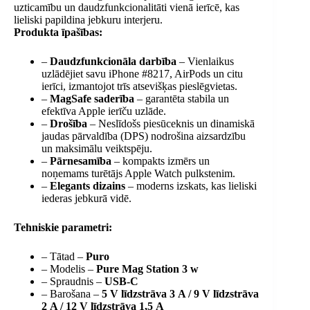
uzticamību un daudzfunkcionalitāti vienā ierīcē, kas
lieliski papildina jebkuru interjeru.
Produkta īpašības:
–
Daudzfunkcionāla darbība
– Vienlaikus
uzlādējiet savu iPhone #8217, AirPods un citu
ierīci, izmantojot trīs atsevišķas pieslēgvietas.
–
MagSafe saderība
– garantēta stabila un
efektīva Apple ierīču uzlāde.
–
Drošība
– Neslīdošs piesūceknis un dinamiskā
jaudas pārvaldība (DPS) nodrošina aizsardzību
un maksimālu veiktspēju.
–
Pārnesamība
– kompakts izmērs un
noņemams turētājs Apple Watch pulkstenim.
–
Elegants dizains
– moderns izskats, kas lieliski
iederas jebkurā vidē.
Tehniskie parametri:
– Tātad –
Puro
– Modelis –
Pure Mag Station 3 w
– Spraudnis –
USB-C
– Barošana –
5 V līdzstrāva 3 A / 9 V līdzstrāva
2 A / 12 V līdzstrāva 1,5 A