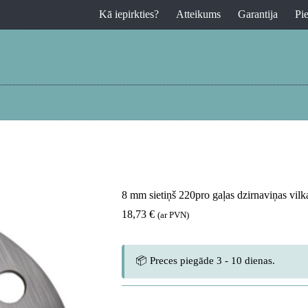
Kā iepirkties?
Atteikums
Garantija
Pi
8 mm sietiņš 220pro gaļas dzirnaviņas vil
18,73
€
(ar PVN)
📦 Preces piegāde 3 - 10 dienas.