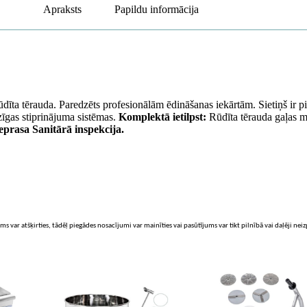
Apraksts
Papildu informācija
rūdīta tērauda. Paredzēts profesionālām ēdināšanas iekārtām. Sietiņš ir
zīgas stiprinājuma sistēmas.
Komplektā ietilpst:
Rūdīta tērauda gaļas m
eprasa Sanitārā inspekcija.
ms var atšķirties, tādēļ piegādes nosacījumi var mainīties vai pasūtījums var tikt pilnībā vai daļēji nei