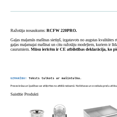
Ražotāja nosaukums:
RCFW 220PRO.
Gaļas maļamās mašīnas sietiņš, izgatavots no augstas kvalitātes 
gaļas maļamajai
mašīnai un citu ražotāju modeļiem, kuriem ir līd
caurumiem.
Mūsu ierīcēm ir CE atbilstības deklarācija, ko pi
UZMANĪBU!
Teksts tulkots ar mašīntulku.
Preces krāsa un īpašības var atšķirties no attēlā redzamā. Noliktavas un e-veikala preču atliku
Saistītie Produkti