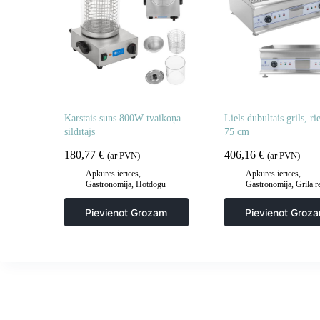
Karstais suns 800W tvaikoņa
Liels dubultais grils, ri
sildītājs
75 cm
180,77
€
406,16
€
(ar PVN)
(ar PVN)
Apkures ierīces
,
Apkures ierīces
,
Gastronomija
,
Hotdogu
Gastronomija
,
Grila r
aprīkojums
,
Virtuve
sildīšanas plāksnes
,
G
šķīvji
,
Virtuve
Pievienot Grozam
Pievienot Groz