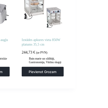
 augļu
Izstādes apkures vieta 850W
platums 35,5 cm
244,73
€
(ar PVN)
triskie
Bain-marie un sildītāji
,
Gastronomija
,
Vitrīnu skapji
a un
un apsildes skapji
irtuve
am
Pievienot Grozam