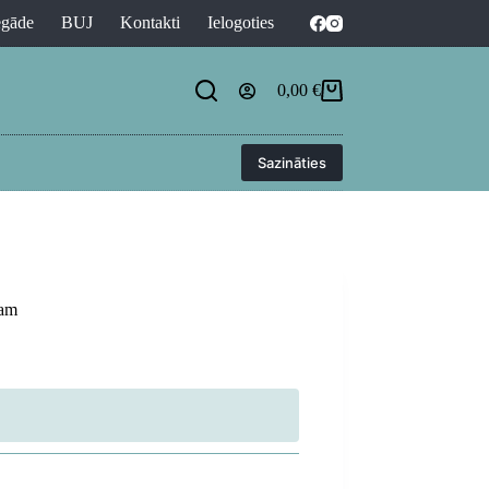
egāde
BUJ
Kontakti
Ielogoties
0,00
€
Shopping
cart
Sazināties
kam