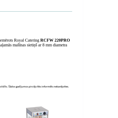
 piemērots Royal Catering
RCFW 220PRO
aļamās mašīnas sietiņš ar 8 mm diametra
zpildīts. Šādos gadījumos pircējs tiks informēts nekavējoties.