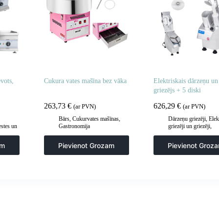
evots,
Cukura vates mašīna bez vāka
Elektriskais dārzeņu un
griezējs + 5 diski
263,73
€
626,29
€
(ar PVN)
(ar PVN)
Bārs
,
Cukurvates mašīnas
,
Dārzeņu griezēji
,
Elek
estes un
Gastronomija
griezēji un griezēji
,
rila
Gastronomija
,
Manuāl
mehāniska apstrāde
,
V
am
Pievienot Grozam
Pievienot Groz