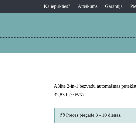
Kā iepirkties?
Atteikums
Garantija
Pi
A3lite 2-in-1 bezvadu automašīnas putekļsū
35,83
€
(ar PVN)
📦 Preces piegāde 3 - 10 dienas.