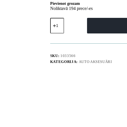
Pievienot grozam
Noliktavā 194 prece/-es
A3lite
2-
in-
1
bezvadu
automašīnas
putekļsūcējs
ar
SKU:
1033566
matrača
KATEGORIJA:
AUTO AKSESUĀRI
sūkņa
funkciju
-
balts
daudzums