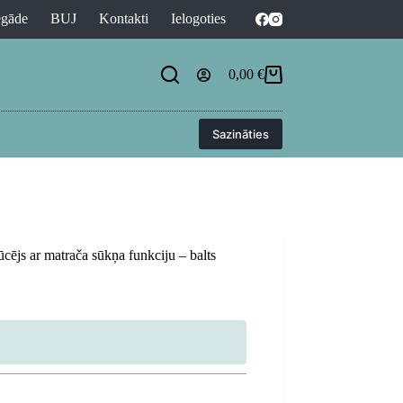
egāde
BUJ
Kontakti
Ielogoties
0,00
€
Shopping
cart
Sazināties
cējs ar matrača sūkņa funkciju – balts