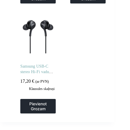
Samsung USB-C
stereo Hi-Fi vadu
austiņas – melnas
17,20
€
(ar PVN)
Klausules skaļruņi
Pievienot
Grozam