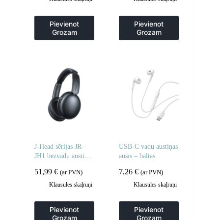
Pievienot
Pievienot
Grozam
Grozam
J-Head sērijas JR-
USB-C vadu austiņas
JH1 bezvadu austiņas
ausīs – baltas
ar ANC Bluetooth –
51,99
€
7,26
€
(ar PVN)
(ar PVN)
melnas
Klausules skaļruņi
Klausules skaļruņi
Pievienot
Pievienot
Grozam
Grozam