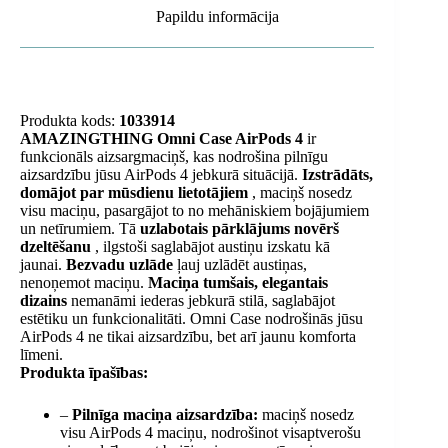
Papildu informācija
Produkta kods:
1033914
AMAZINGTHING Omni Case AirPods 4
ir
funkcionāls aizsargmaciņš, kas nodrošina pilnīgu
aizsardzību jūsu AirPods 4 jebkurā situācijā.
Izstrādāts,
domājot par mūsdienu lietotājiem
, maciņš nosedz
visu maciņu, pasargājot to no mehāniskiem bojājumiem
un netīrumiem. Tā
uzlabotais pārklājums novērš
dzeltēšanu
, ilgstoši saglabājot austiņu izskatu kā
jaunai.
Bezvadu uzlāde
ļauj uzlādēt austiņas,
nenoņemot maciņu.
Maciņa tumšais, elegantais
dizains
nemanāmi iederas jebkurā stilā, saglabājot
estētiku un funkcionalitāti. Omni Case nodrošinās jūsu
AirPods 4 ne tikai aizsardzību, bet arī jaunu komforta
līmeni.
Produkta īpašības:
–
Pilnīga maciņa aizsardzība:
maciņš nosedz
visu AirPods 4 maciņu, nodrošinot visaptverošu