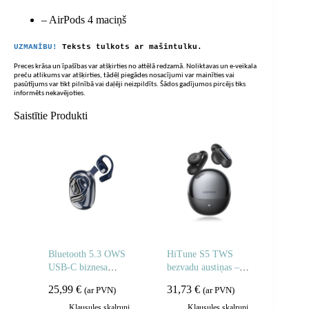
– AirPods 4 maciņš
UZMANĪBU!
Teksts tulkots ar mašīntulku.
Preces krāsa un īpašības var atšķirties no attēlā redzamā. Noliktavas un e-veikala
preču atlikums var atšķirties, tādēļ piegādes nosacījumi var mainīties vai
pasūtījums var tikt pilnībā vai daļēji neizpildīts. Šādos gadījumos pircējs tiks
informēts nekavējoties.
Saistītie Produkti
Bluetooth 5.3 OWS
HiTune S5 TWS
USB-C biznesa
bezvadu austiņas –
austiņas – tumši zilas
melnas
25,99
€
31,73
€
(ar PVN)
(ar PVN)
Klausules skaļruņi
Klausules skaļruņi