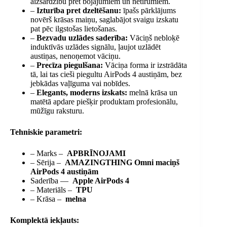
aizsardzību pret bojājumiem un netīrumiem.
–
Izturība pret dzeltēšanu:
īpašs pārklājums
novērš krāsas maiņu, saglabājot svaigu izskatu
pat pēc ilgstošas ​​lietošanas.
–
Bezvadu uzlādes saderība:
Vāciņš nebloķē
induktīvās uzlādes signālu, ļaujot uzlādēt
austiņas, nenoņemot vāciņu.
–
Precīza piegulšana:
Vāciņa forma ir izstrādāta
tā, lai tas cieši piegultu AirPods 4 austiņām, bez
jebkādas vaļīguma vai nobīdes.
–
Elegants, moderns izskats:
melnā krāsa un
matētā apdare piešķir produktam profesionālu,
mūžīgu raksturu.
Tehniskie parametri:
– Marks –
APBRĪNOJAMI
– Sērija –
AMAZINGTHING Omni maciņš
AirPods 4 austiņām
Saderība —
Apple AirPods 4
– Materiāls –
TPU
– Krāsa –
melna
Komplektā iekļauts: