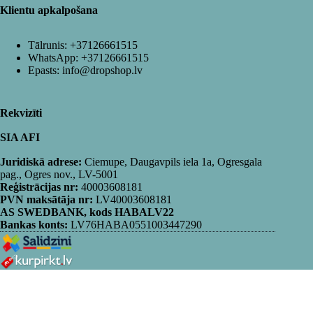
Klientu apkalpošana
Tālrunis:
+37126661515
WhatsApp:
+37126661515
Epasts:
info@dropshop.lv
Rekvizīti
SIA AFI
Juridiskā adrese:
Ciemupe, Daugavpils iela 1a, Ogresgala
pag., Ogres nov., LV-5001
Reģistrācijas nr:
40003608181
PVN maksātāja nr:
LV40003608181
AS SWEDBANK, kods HABALV22
Bankas konts:
LV76HABA0551003447290