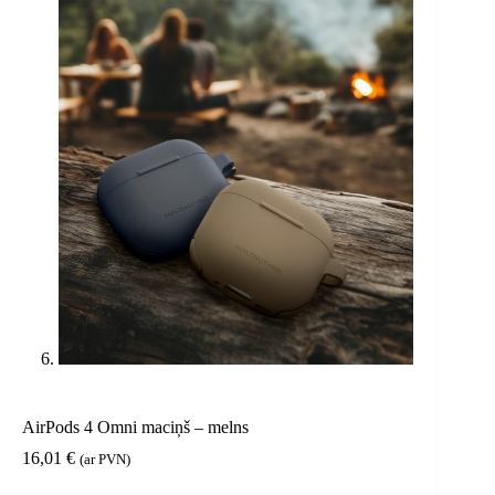
AirPods 4 Omni maciņš – melns
16,01
€
(ar PVN)