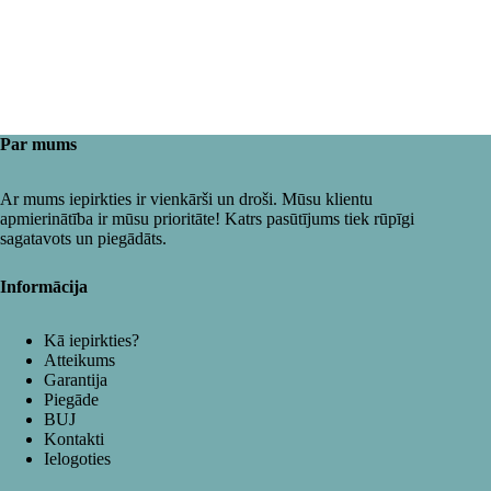
Par mums
Ar mums iepirkties ir vienkārši un droši. Mūsu klientu
apmierinātība ir mūsu prioritāte! Katrs pasūtījums tiek rūpīgi
sagatavots un piegādāts.
Informācija
Kā iepirkties?
Atteikums
Garantija
Piegāde
BUJ
Kontakti
Ielogoties