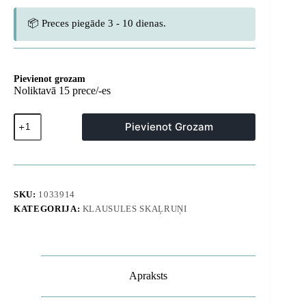
📦 Preces piegāde 3 - 10 dienas.
Pievienot grozam
Noliktavā 15 prece/-es
AirPods
Pievienot Grozam
4
Omni
maciņš
-
melns
daudzums
SKU:
1033914
KATEGORIJA:
KLAUSULES SKAĻRUŅI
Apraksts