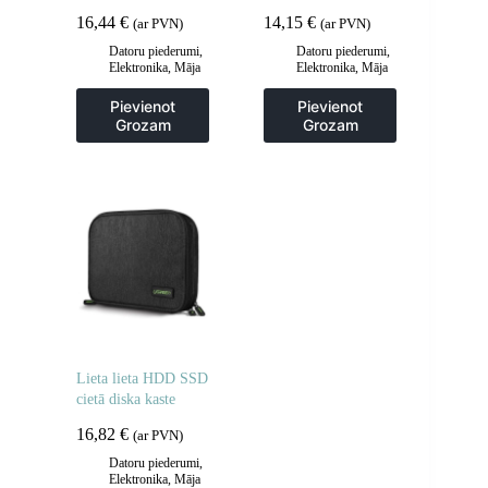
melns
Chromecast 1m
16,44
€
14,15
€
(ar PVN)
(ar PVN)
melns
Datoru piederumi
,
Datoru piederumi
,
Elektronika
,
Māja
Elektronika
,
Māja
un dārzs
un dārzs
Pievienot
Pievienot
Grozam
Grozam
Lieta lieta HDD SSD
cietā diska kaste
16,82
€
(ar PVN)
Datoru piederumi
,
Elektronika
,
Māja