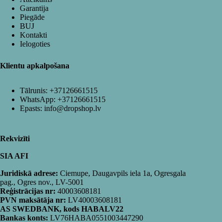
Garantija
Piegāde
BUJ
Kontakti
Ielogoties
Klientu apkalpošana
Tālrunis:
+37126661515
WhatsApp:
+37126661515
Epasts:
info@dropshop.lv
Rekvizīti
SIA AFI
Juridiskā adrese:
Ciemupe, Daugavpils iela 1a, Ogresgala
pag., Ogres nov., LV-5001
Reģistrācijas nr:
40003608181
PVN maksātāja nr:
LV40003608181
AS SWEDBANK, kods HABALV22
Bankas konts:
LV76HABA0551003447290