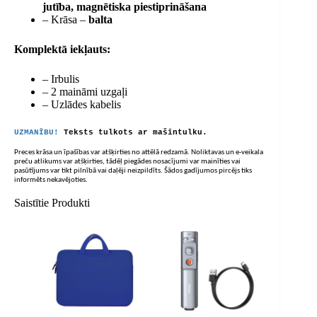
jutība, magnētiska piestiprināšana
– Krāsa –
balta
Komplektā iekļauts:
– Irbulis
– 2 maināmi uzgaļi
– Uzlādes kabelis
UZMANĪBU!
Teksts tulkots ar mašīntulku.
Preces krāsa un īpašības var atšķirties no attēlā redzamā. Noliktavas un e-veikala
preču atlikums var atšķirties, tādēļ piegādes nosacījumi var mainīties vai
pasūtījums var tikt pilnībā vai daļēji neizpildīts. Šādos gadījumos pircējs tiks
informēts nekavējoties.
Saistītie Produkti