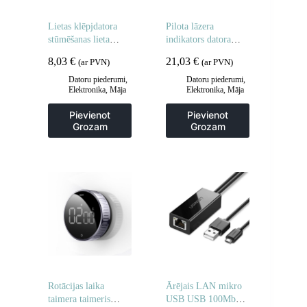
Lietas klēpjdatora
Pilota lāzera
stūmēšanas lieta
indikators datora
planšetdators 14 ”
prezentācijai ar
8,03
€
21,03
€
(ar PVN)
(ar PVN)
Navy Blue
iebūvētu oranžu
punktu pelēku
Datoru piederumi
,
Datoru piederumi
,
Elektronika
,
Māja
Elektronika
,
Māja
akumulatoru
un dārzs
un dārzs
Pievienot
Pievienot
Grozam
Grozam
Rotācijas laika
Ārējais LAN mikro
taimera taimeris
USB USB 100Mbps