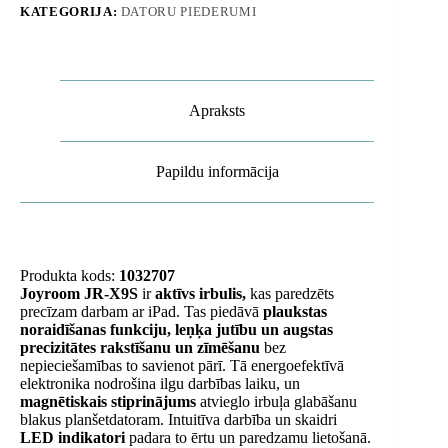
KATEGORIJA:
DATORU PIEDERUMI
-
balts
daudzums
Apraksts
Papildu informācija
Produkta kods:
1032707
Joyroom JR-X9S
ir
aktīvs irbulis,
kas paredzēts
precīzam darbam ar iPad. Tas piedāvā
plaukstas
noraidīšanas funkciju, leņķa jutību un augstas
precizitātes rakstīšanu un zīmēšanu
bez
nepieciešamības to savienot pārī. Tā energoefektīvā
elektronika nodrošina ilgu darbības laiku, un
magnētiskais stiprinājums
atvieglo irbuļa glabāšanu
blakus planšetdatoram. Intuitīva darbība un skaidri
LED indikatori
padara to ērtu un paredzamu lietošanā.