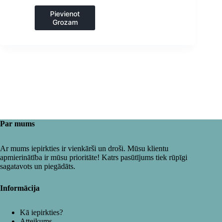
un dārzs
Pievienot
Grozam
Par mums
Ar mums iepirkties ir vienkārši un droši. Mūsu klientu
apmierinātība ir mūsu prioritāte! Katrs pasūtījums tiek rūpīgi
sagatavots un piegādāts.
Informācija
Kā iepirkties?
Atteikums