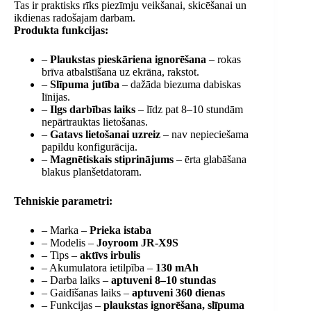
Tas ir praktisks rīks piezīmju veikšanai, skicēšanai un
ikdienas radošajam darbam.
Produkta funkcijas:
–
Plaukstas pieskāriena ignorēšana
– rokas
brīva atbalstīšana uz ekrāna, rakstot.
–
Slīpuma jutība
– dažāda biezuma dabiskas
līnijas.
–
Ilgs darbības laiks
– līdz pat 8–10 stundām
nepārtrauktas lietošanas.
–
Gatavs lietošanai uzreiz
– nav nepieciešama
papildu konfigurācija.
–
Magnētiskais stiprinājums
– ērta glabāšana
blakus planšetdatoram.
Tehniskie parametri:
– Marka –
Prieka istaba
– Modelis –
Joyroom JR-X9S
– Tips –
aktīvs irbulis
– Akumulatora ietilpība –
130 mAh
– Darba laiks –
aptuveni 8–10 stundas
– Gaidīšanas laiks –
aptuveni 360 dienas
– Funkcijas –
plaukstas ignorēšana, slīpuma