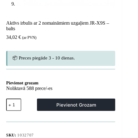
Aktīvs irbulis ar 2 nomaināmiem uzgaļiem JR-X9S –
balts
34,02
€
(ar PVN)
📦 Preces piegāde 3 - 10 dienas.
Pievienot grozam
Noliktavā 588 prece/-es
Aktīvs
Pievienot Grozam
irbulis
ar
2
nomaināmiem
uzgaļiem
JR-
SKU:
1032707
X9S