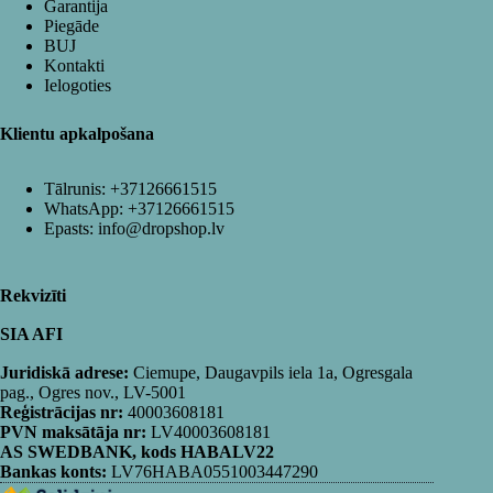
Garantija
Piegāde
BUJ
Kontakti
Ielogoties
Klientu apkalpošana
Tālrunis:
+37126661515
WhatsApp:
+37126661515
Epasts:
info@dropshop.lv
Rekvizīti
SIA AFI
Juridiskā adrese:
Ciemupe, Daugavpils iela 1a, Ogresgala
pag., Ogres nov., LV-5001
Reģistrācijas nr:
40003608181
PVN maksātāja nr:
LV40003608181
AS SWEDBANK, kods HABALV22
Bankas konts:
LV76HABA0551003447290