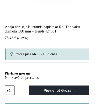
Apaļa nerūsējošā tērauda paplāte ar RollTop vāku,
diametrs 380 mm – Hendi 424001
75,46
€
(ar PVN)
📦 Preces piegāde 3 - 10 dienas.
Pievienot grozam
Noliktavā 20 prece/-es
Apaļa
Pievienot Grozam
nerūsējošā
tērauda
paplāte
ar