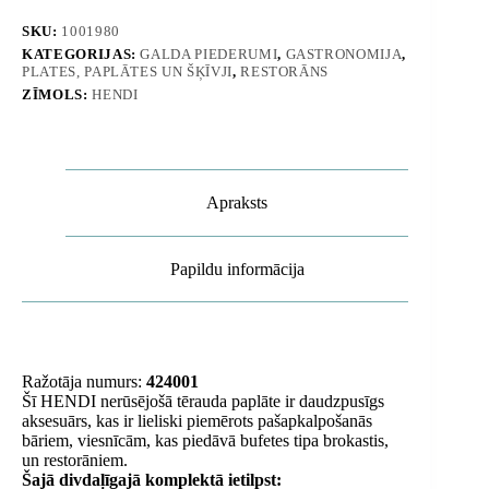
RollTop
vāku,
SKU:
1001980
diametrs
KATEGORIJAS:
GALDA PIEDERUMI
,
GASTRONOMIJA
,
380
PLATES, PAPLĀTES UN ŠĶĪVJI
,
RESTORĀNS
mm
-
ZĪMOLS:
HENDI
Hendi
424001
daudzums
Apraksts
Papildu informācija
Ražotāja numurs:
424001
Šī HENDI nerūsējošā tērauda paplāte ir daudzpusīgs
aksesuārs, kas ir lieliski piemērots pašapkalpošanās
bāriem, viesnīcām, kas piedāvā bufetes tipa brokastis,
un restorāniem.
Šajā divdaļīgajā komplektā ietilpst: