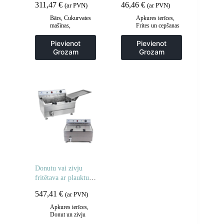
311,47
€
46,46
€
(ar PVN)
(ar PVN)
Bārs
,
Cukurvates
Apkures ierīces
,
mašīnas
,
Frites un cepšanas
Gastronomija
iekārtas
,
Gastronomija
,
Pievienot
Pievienot
Piederumi
Grozam
Grozam
ceptuvēm
,
Virtuve
Donutu vai zivju
fritētava ar plauktu,
divi grozi 24L
547,41
€
(ar PVN)
Apkures ierīces
,
Donut un zivju
fritieri
,
Frites un