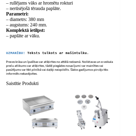
– rullējams vāks ar hromētu rokturi
– nerūsējošā tērauda paplāte.
Parametri:
– diametrs: 380 mm
– augstums: 240 mm.
Komplektā ietilpst:
– paplāte ar vāku.
UZMANĪBU!
Teksts tulkots ar mašīntulku.
Preces krāsa un īpašības var atšķirties no attēlā redzamā. Noliktavas un e-veikala
preču atlikums var atšķirties, tādēļ piegādes nosacījumi var mainīties vai
pasūtījums var tikt pilnībā vai daļēji neizpildīts. Šādos gadījumos pircējs tiks
informēts nekavējoties.
Saistītie Produkti