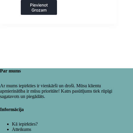
cepšanas iekārtas
,
Pievienot
Gastronomija
,
Grozam
Virtuve
Par mums
Ar mums iepirkties ir vienkārši un droši. Mūsu klientu
apmierinātība ir mūsu prioritāte! Katrs pasūtījums tiek rūpīgi
sagatavots un piegādāts.
Informācija
Kā iepirkties?
Atteikums