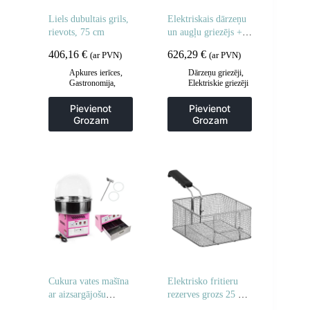
Liels dubultais grils,
Elektriskais dārzeņu
rievots, 75 cm
un augļu griezējs + 5
diski
406,16
€
626,29
€
(ar PVN)
(ar PVN)
Apkures ierīces
,
Dārzeņu griezēji
,
Gastronomija
,
Elektriskie griezēji
Grila restes un
un griezēji
,
sildīšanas
Gastronomija
,
Pievienot
Pievienot
plāksnes
,
Grila
Manuāla un
Grozam
Grozam
šķīvji
,
Virtuve
mehāniska
apstrāde
,
Virtuve
Cukura vates mašīna
Elektrisko fritieru
ar aizsargājošu
rezerves grozs 25 x
pārsegu 52 cm
23 x 12 cm