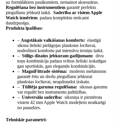
uz formālākiem pasākumiem, nemainot aksesuārus.
Regulēšana bez instrumentiem
garantē perfektu
piegulšanu jebkurā laikā.
Saderība ar visiem Apple
Watch izmēriem
padara komplektu neticami
daudzpusīgu.
Produkta īpašības:
–
Augstākais valkāšanas komforts:
elastīgā
siksna lieliski pielāgojas plaukstas locītavai,
nodrošinot komfortu pat intensīvu treniņu laikā.
–
Stilīgs dizains jebkuram gadījumam:
divu
toņu kombinācija padara svītras lieliski izskatīgas
gan sportiskās, gan elegantās kombinācijās.
–
MagniFittrade sistēma:
moderns mehānisms
garantē ērtu un drošu piegulšanu jebkurai
plaukstas locītavai, neapdraudot izskatu.
–
Tūlītēja garuma regulēšana:
siksnas garumu
var regulēt bez instrumentu palīdzības.
–
Universāla saderība:
siksniņa ir piemērota
visiem 42 mm Apple Watch modeļiem neatkarīgi
no paaudzes.
Tehniskie parametri: