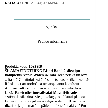
KATEGORIJA:
TĀLRUŅU AKSESUĀRI
iepakojums
-
rožpelēks/rozā
daudzums
Apraksts
Papildu informācija
Produkta kods:
1033899
Šis AMAZINGTHING Blend Band 2 siksniņu
komplekts Apple Watch 42 mm
rozā pelēkā un rozā
zelta krāsā ir rūpīgi izstrādāts duets, kas ne tikai izskatās
lieliski, bet arī nodrošina nepārspējamu komfortu
ikdienas valkāšanas laikā – pat visintensīvāko treniņu
laikā.
Pateicoties inovatīvajai MagniFittrade
sistēmai
, siksniņas viegli pielāgojas jebkurai plaukstas
locītavai, nezaudējot savu stilīgo izskatu.
Divu toņu
dizains
ļauj nemanāmi pāriet no fiziskām aktivitātēm