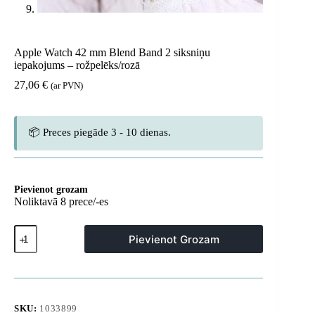
Apple Watch 42 mm Blend Band 2 siksniņu
iepakojums – rožpelēks/rozā
27,06
€
(ar PVN)
📦 Preces piegāde 3 - 10 dienas.
Pievienot grozam
Noliktavā 8 prece/-es
Apple
Pievienot Grozam
Watch
42
mm
Blend
Band
2
SKU:
1033899
siksniņu