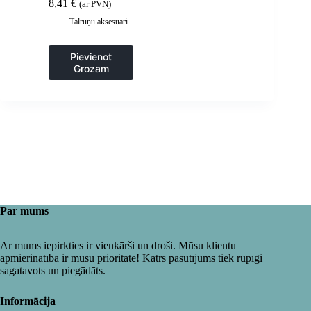
8,41
€
(ar PVN)
Tālruņu aksesuāri
Pievienot
Grozam
Par mums
Ar mums iepirkties ir vienkārši un droši. Mūsu klientu
apmierinātība ir mūsu prioritāte! Katrs pasūtījums tiek rūpīgi
sagatavots un piegādāts.
Informācija