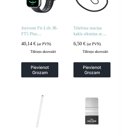
Joyroom Fit-Life JR-
Telefona maciņa
FT5 Plus
kakla siksniņa ar
viedpulkstenis ar
regulējamu siksniņu
40,14
€
6,50
€
(ar PVN)
(ar PVN)
zvanu atbildēšanas
80 cm – melna
funkciju – melns
Tālruņu aksesuāri
Tālruņu aksesuāri
Pievienot
Pievienot
Grozam
Grozam