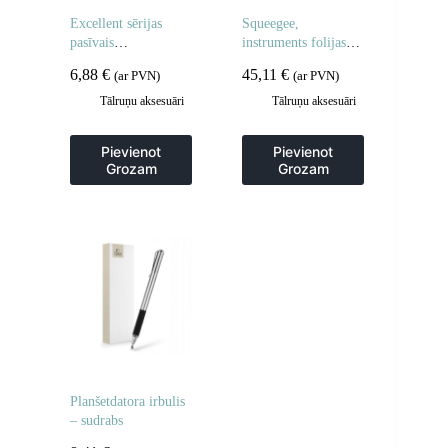
Excellent sērijas
Squeegee,
pasīvais
instruments folijas
skārienjutīgais irbulis
uzklāšanai uz
6,88
€
45,11
€
(ar PVN)
(ar PVN)
kapacitatīvajiem
pulksteņiem
ekrāniem – balts
Tālruņu aksesuāri
Tālruņu aksesuāri
Pievienot
Pievienot
Grozam
Grozam
Planšetdatora irbulis
– sudrabs