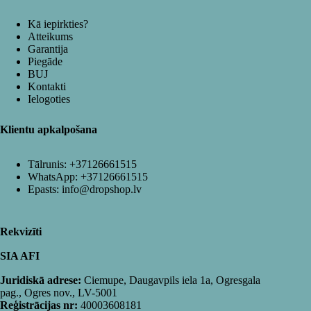
Kā iepirkties?
Atteikums
Garantija
Piegāde
BUJ
Kontakti
Ielogoties
Klientu apkalpošana
Tālrunis:
+37126661515
WhatsApp:
+37126661515
Epasts:
info@dropshop.lv
Rekvizīti
SIA AFI
Juridiskā adrese:
Ciemupe, Daugavpils iela 1a, Ogresgala
pag., Ogres nov., LV-5001
Reģistrācijas nr:
40003608181