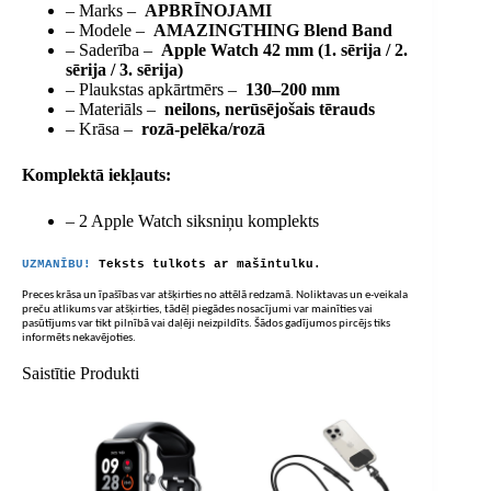
– Marks –
APBRĪNOJAMI
– Modele –
AMAZINGTHING Blend Band
– Saderība –
Apple Watch 42 mm (1. sērija / 2.
sērija / 3. sērija)
– Plaukstas apkārtmērs –
130–200 mm
– Materiāls –
neilons, nerūsējošais tērauds
– Krāsa –
rozā-pelēka/rozā
Komplektā iekļauts:
– 2 Apple Watch siksniņu komplekts
UZMANĪBU!
Teksts tulkots ar mašīntulku.
Preces krāsa un īpašības var atšķirties no attēlā redzamā. Noliktavas un e-veikala
preču atlikums var atšķirties, tādēļ piegādes nosacījumi var mainīties vai
pasūtījums var tikt pilnībā vai daļēji neizpildīts. Šādos gadījumos pircējs tiks
informēts nekavējoties.
Saistītie Produkti