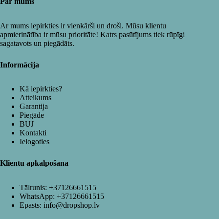
Par mums
Ar mums iepirkties ir vienkārši un droši. Mūsu klientu
apmierinātība ir mūsu prioritāte! Katrs pasūtījums tiek rūpīgi
sagatavots un piegādāts.
Informācija
Kā iepirkties?
Atteikums
Garantija
Piegāde
BUJ
Kontakti
Ielogoties
Klientu apkalpošana
Tālrunis:
+37126661515
WhatsApp:
+37126661515
Epasts:
info@dropshop.lv