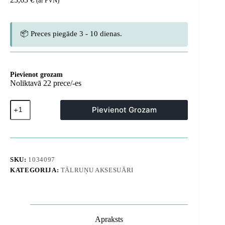
(ar PVN)
📦 Preces piegāde 3 - 10 dienas.
Pievienot grozam
Noliktavā 22 prece/-es
Apple
Pievienot Grozam
Watch
siksniņa
44
/
45
/
SKU:
1034097
46
KATEGORIJA:
TĀLRUŅU AKSESUĀRI
/
49
mm
-
melna
daudzums
Apraksts