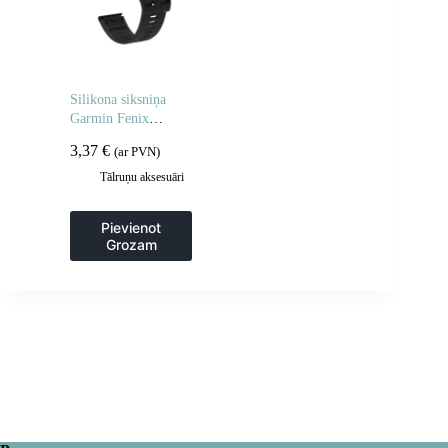
Silikona siksniņa
Garmin Fenix
3/5X/6X/7X Pro
3,37
€
(ar PVN)
viedpulkstenim –
melna
Tālruņu aksesuāri
Pievienot
Grozam