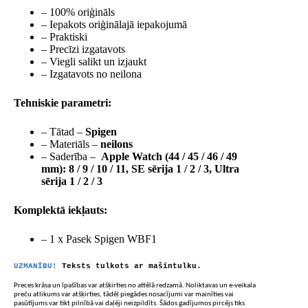
– 100% oriģināls
– Iepakots oriģinālajā iepakojumā
– Praktiski
– Precīzi izgatavots
– Viegli salikt un izjaukt
– Izgatavots no neilona
Tehniskie parametri:
– Tātad –
Spigen
– Materiāls –
neilons
– Saderība –
Apple Watch (44 / 45 / 46 / 49
mm): 8 / 9 / 10 / 11, SE sērija 1 / 2 / 3, Ultra
sērija 1 / 2 / 3
Komplektā iekļauts:
– 1 x Pasek Spigen WBF1
UZMANĪBU!
Teksts tulkots ar mašīntulku.
Preces krāsa un īpašības var atšķirties no attēlā redzamā. Noliktavas un e-veikala
preču atlikums var atšķirties, tādēļ piegādes nosacījumi var mainīties vai
pasūtījums var tikt pilnībā vai daļēji neizpildīts. Šādos gadījumos pircējs tiks