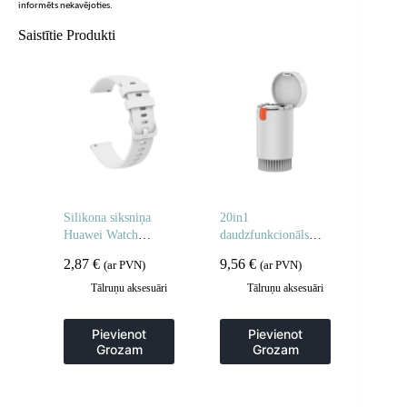
informēts nekavējoties.
Saistītie Produkti
Silikona siksniņa
20in1
Huawei Watch
daudzfunkcionāls
GT2/GT3 42 mm
tīrīšanas komplekts
2,87
€
9,56
€
(ar PVN)
(ar PVN)
viedpulkstenim –
tālruņiem, austiņām,
balta
tastatūrām, ekrāniem
Tālruņu aksesuāri
Tālruņu aksesuāri
un optikai – balts
Pievienot
Pievienot
Grozam
Grozam