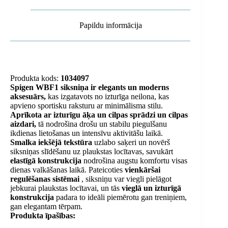
Papildu informācija
Produkta kods:
1034097
Spigen WBF1 siksniņa ir elegants un moderns
aksesuārs,
kas izgatavots no izturīga neilona, ​​kas
apvieno sportisku raksturu ar minimālisma stilu.
Aprīkota ar izturīgu āķa un cilpas sprādzi un cilpas
aizdari,
tā nodrošina drošu un stabilu piegulšanu
ikdienas lietošanas un intensīvu aktivitāšu laikā.
Smalka iekšējā tekstūra
uzlabo saķeri un novērš
siksniņas slīdēšanu uz plaukstas locītavas, savukārt
elastīgā konstrukcija
nodrošina augstu komfortu visas
dienas valkāšanas laikā. Pateicoties
vienkāršai
regulēšanas sistēmai
, siksniņu var viegli pielāgot
jebkurai plaukstas locītavai, un tās
vieglā un izturīgā
konstrukcija
padara to ideāli piemērotu gan treniņiem,
gan elegantam tērpam.
Produkta īpašības: