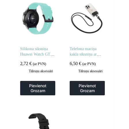
Silikona siksniņa
Telefona maciņa
Huawei Watch GT
kakla siksniņa ar
2/3/4/2 Pro/3 Pro/4
regulējamu siksniņu
2,72
€
6,50
€
(ar PVN)
(ar PVN)
Pro/GT 2e 46mm –
80 cm – melna
gaiši zaļa
Tālruņu aksesuāri
Tālruņu aksesuāri
Pievienot
Pievienot
Grozam
Grozam