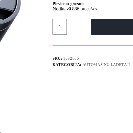
Pievienot grozam
Noliktavā 886 prece/-es
Automašīnas
lādētājs
2xUSB-
C
30W
-
melns
daudzums
SKU:
1032665
KATEGORIJA:
AUTOMAŠĪNU LĀDĒTĀJI