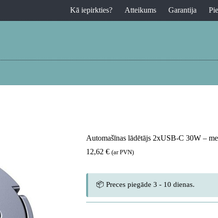
Kā iepirkties?
Atteikums
Garantija
Pi
Automašīnas lādētājs 2xUSB-C 30W – me
12,62
€
(ar PVN)
📦 Preces piegāde 3 - 10 dienas.