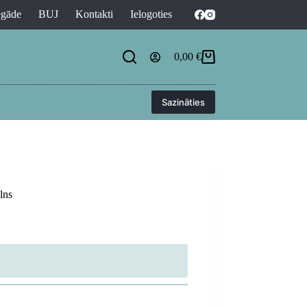
egāde
BUJ
Kontakti
Ielogoties
0,00
€
Shopping
cart
Sazināties
lns