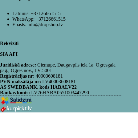
Tālrunis:
+37126661515
WhatsApp:
+37126661515
Epasts:
info@dropshop.lv
Rekvizīti
SIA AFI
Juridiskā adrese:
Ciemupe, Daugavpils iela 1a, Ogresgala
pag., Ogres nov., LV-5001
Reģistrācijas nr:
40003608181
PVN maksātāja nr:
LV40003608181
AS SWEDBANK, kods HABALV22
Bankas konts:
LV76HABA0551003447290