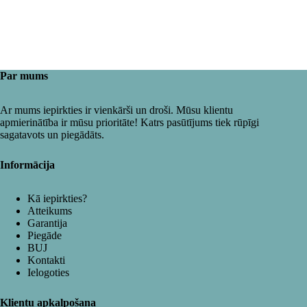
Par mums
Ar mums iepirkties ir vienkārši un droši. Mūsu klientu
apmierinātība ir mūsu prioritāte! Katrs pasūtījums tiek rūpīgi
sagatavots un piegādāts.
Informācija
Kā iepirkties?
Atteikums
Garantija
Piegāde
BUJ
Kontakti
Ielogoties
Klientu apkalpošana