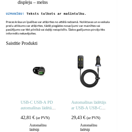
displeju – melns
UZMANĪBU!
Teksts tulkots ar mašīntulku.
Preces krāsa un īpašības var atšķirties no attēlā redzamā. Noliktavas un e-veikala
preču atlikums var atšķirties, tādēļ piegādes nosacījumi var mainīties vai
pasūtījums var tikt pilnībā vai daļēji neizpildīts. Šādos gadījumos pircējs tiks
informēts nekavējoties.
Saistītie Produkti
USB-C USB-A PD
Automašīnas lādētājs
automašīnas lādētājs
ar USB-A USB-C
— melns
pagarinātāja kabeli
42,81
€
29,43
€
(ar PVN)
(ar PVN)
110W 1.5m – melns
Automašīnu
Automašīnu
lādētāji
lādētāji