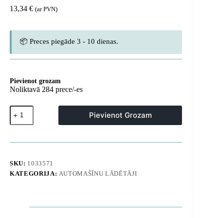
13,34
€
(ar PVN)
📦 Preces piegāde 3 - 10 dienas.
Pievienot grozam
Noliktavā 284 prece/-es
Automašīnas
Pievienot Grozam
lādētājs
ar
displeju
USB-
A
USB-
SKU:
1033571
C
KATEGORIJA:
AUTOMAŠĪNU LĀDĒTĀJI
45W
-
melns
daudzums