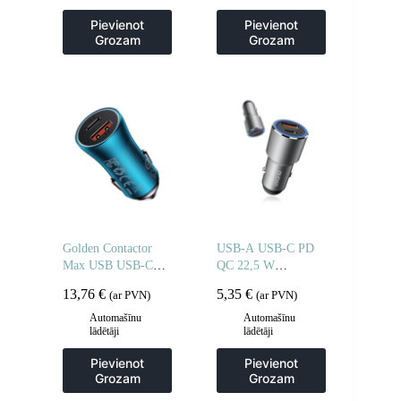
Pievienot
Pievienot
Grozam
Grozam
Golden Contactor
USB-A USB-C PD
Max USB USB-C
QC 22,5 W
60W QC ātrais
automašīnas lādētājs
13,76
€
5,35
€
(ar PVN)
(ar PVN)
automašīnas lādētājs,
– pelēks
zils
Automašīnu
Automašīnu
lādētāji
lādētāji
Pievienot
Pievienot
Grozam
Grozam