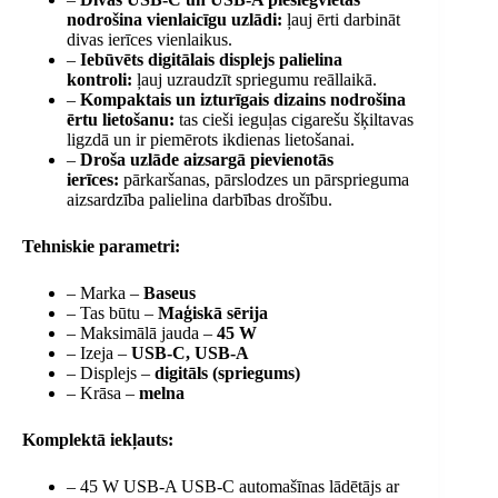
nodrošina vienlaicīgu uzlādi:
ļauj ērti darbināt
divas ierīces vienlaikus.
–
Iebūvēts digitālais displejs palielina
kontroli:
ļauj uzraudzīt spriegumu reāllaikā.
–
Kompaktais un izturīgais dizains nodrošina
ērtu lietošanu:
tas cieši ieguļas cigarešu šķiltavas
ligzdā un ir piemērots ikdienas lietošanai.
–
Droša uzlāde aizsargā pievienotās
ierīces:
pārkaršanas, pārslodzes un pārsprieguma
aizsardzība palielina darbības drošību.
Tehniskie parametri:
– Marka –
Baseus
– Tas būtu –
Maģiskā sērija
– Maksimālā jauda –
45 W
– Izeja –
USB-C, USB-A
– Displejs –
digitāls (spriegums)
– Krāsa –
melna
Komplektā iekļauts:
– 45 W USB-A USB-C automašīnas lādētājs ar