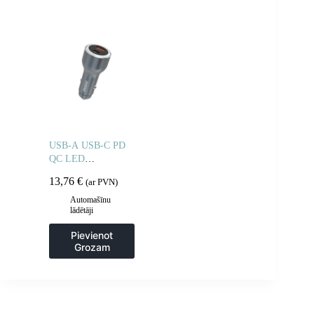
USB-A USB-C PD
QC LED
automašīnas lādētājs
13,76
€
(ar PVN)
120 W – pelēks
Automašīnu
lādētāji
Pievienot
Grozam