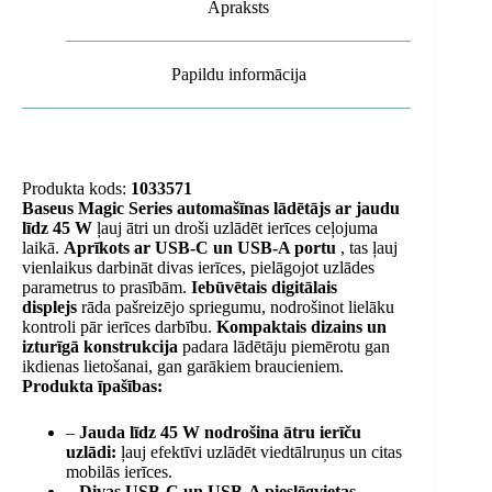
Apraksts
Papildu informācija
Produkta kods:
1033571
Baseus Magic Series automašīnas lādētājs ar jaudu
līdz 45 W
ļauj ātri un droši uzlādēt ierīces ceļojuma
laikā.
Aprīkots ar USB-C un USB-A portu
, tas ļauj
vienlaikus darbināt divas ierīces, pielāgojot uzlādes
parametrus to prasībām.
Iebūvētais digitālais
displejs
rāda pašreizējo spriegumu, nodrošinot lielāku
kontroli pār ierīces darbību.
Kompaktais dizains un
izturīgā konstrukcija
padara lādētāju piemērotu gan
ikdienas lietošanai, gan garākiem braucieniem.
Produkta īpašības:
–
Jauda līdz 45 W
nodrošina ātru ierīču
uzlādi:
ļauj efektīvi uzlādēt viedtālruņus un citas
mobilās ierīces.
–
Divas USB-C un USB-A pieslēgvietas