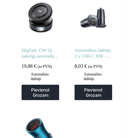
MagSafe 15W Qi
Automašīnas lādētājs
saderīgs automašīnas
2 x USB-C 30W –
lādētāja turētājs –
melns
19,88
€
8,03
€
(ar PVN)
(ar PVN)
melns
Automašīnu
Automašīnu
lādētāji
lādētāji
Pievienot
Pievienot
Grozam
Grozam