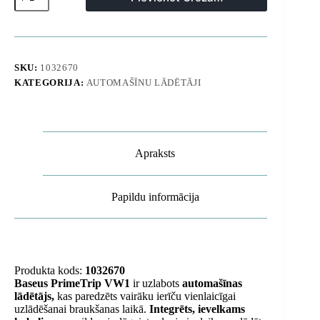
lādētājs
ar
ievelkamu
vadu
6
ierīcēm
SKU:
1032670
60W
KATEGORIJA:
AUTOMAŠĪNU LĀDĒTĀJI
-
melns
daudzums
Apraksts
Papildu informācija
Produkta kods:
1032670
Baseus PrimeTrip VW1
ir uzlabots
automašīnas
lādētājs,
kas paredzēts vairāku ierīču vienlaicīgai
uzlādēšanai braukšanas laikā.
Integrēts, ievelkams