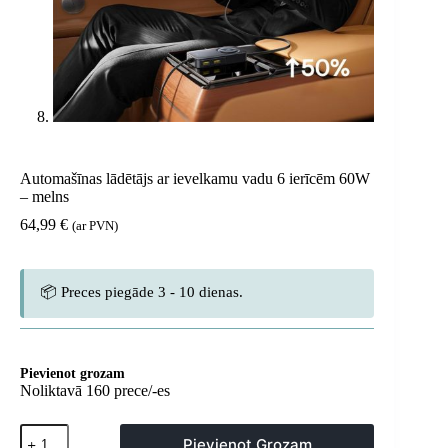
Automašīnas lādētājs ar ievelkamu vadu 6 ierīcēm 60W
– melns
64,99
€
(ar PVN)
📦 Preces piegāde 3 - 10 dienas.
Pievienot grozam
Noliktavā 160 prece/-es
Automašīnas
Pievienot Grozam