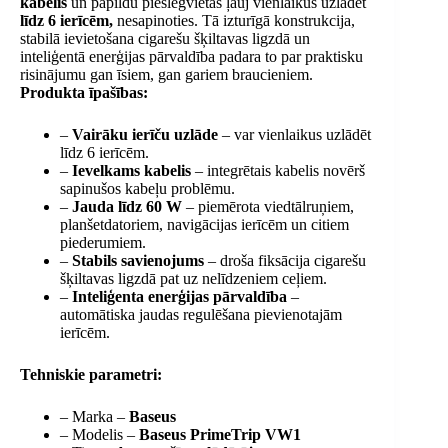
kabelis
un papildu pieslēgvietas ļauj vienlaikus uzlādēt
līdz 6 ierīcēm,
nesapinoties. Tā izturīgā konstrukcija,
stabilā ievietošana cigarešu šķiltavas ligzdā un
inteliģentā enerģijas pārvaldība padara to par praktisku
risinājumu gan īsiem, gan gariem braucieniem.
Produkta īpašības:
–
Vairāku ierīču uzlāde
– var vienlaikus uzlādēt
līdz 6 ierīcēm.
–
Ievelkams kabelis
– integrētais kabelis novērš
sapinušos kabeļu problēmu.
–
Jauda līdz 60 W
– piemērota viedtālruņiem,
planšetdatoriem, navigācijas ierīcēm un citiem
piederumiem.
–
Stabils savienojums
– droša fiksācija cigarešu
šķiltavas ligzdā pat uz nelīdzeniem ceļiem.
–
Inteliģenta enerģijas pārvaldība
–
automātiska jaudas regulēšana pievienotajām
ierīcēm.
Tehniskie parametri:
– Marka –
Baseus
– Modelis –
Baseus PrimeTrip VW1