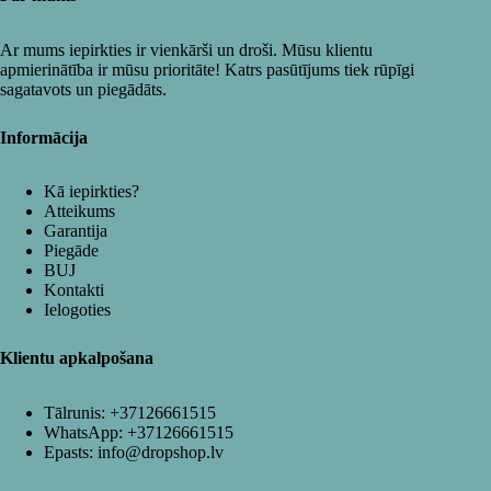
Ar mums iepirkties ir vienkārši un droši. Mūsu klientu
apmierinātība ir mūsu prioritāte! Katrs pasūtījums tiek rūpīgi
sagatavots un piegādāts.
Informācija
Kā iepirkties?
Atteikums
Garantija
Piegāde
BUJ
Kontakti
Ielogoties
Klientu apkalpošana
Tālrunis:
+37126661515
WhatsApp:
+37126661515
Epasts:
info@dropshop.lv