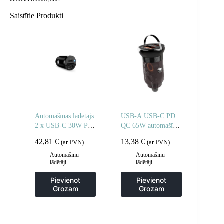
informēts nekavējoties.
Saistītie Produkti
Automašīnas lādētājs
USB-A USB-C PD
2 x USB-C 30W PD
QC 65W automašīnas
– melns
lādētājs – melns
42,81
€
13,38
€
(ar PVN)
(ar PVN)
Automašīnu
Automašīnu
lādētāji
lādētāji
Pievienot
Pievienot
Grozam
Grozam