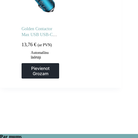
Golden Contactor
Max USB USB-C
60W QC ātrais
13,76
€
(ar PVN)
automašīnas lādētājs,
zils
Automašīnu
lādētāji
Pievienot
Grozam
Par mums