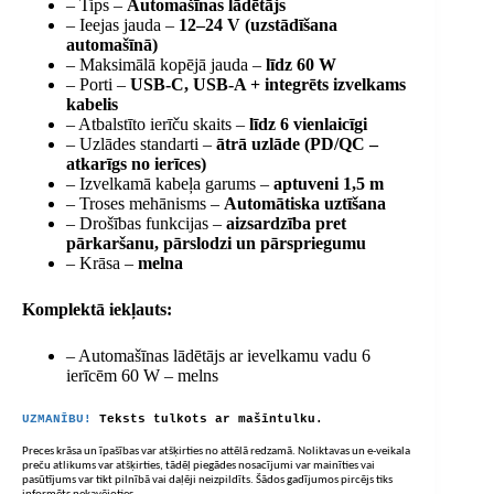
– Tips –
Automašīnas lādētājs
– Ieejas jauda –
12–24 V (uzstādīšana
automašīnā)
– Maksimālā kopējā jauda –
līdz 60 W
– Porti –
USB-C, USB-A + integrēts izvelkams
kabelis
– Atbalstīto ierīču skaits –
līdz 6 vienlaicīgi
– Uzlādes standarti –
ātrā uzlāde (PD/QC –
atkarīgs no ierīces)
– Izvelkamā kabeļa garums –
aptuveni 1,5 m
– Troses mehānisms –
Automātiska uztīšana
– Drošības funkcijas –
aizsardzība pret
pārkaršanu, pārslodzi un pārspriegumu
– Krāsa –
melna
Komplektā iekļauts:
– Automašīnas lādētājs ar ievelkamu vadu 6
ierīcēm 60 W – melns
UZMANĪBU!
Teksts tulkots ar mašīntulku.
Preces krāsa un īpašības var atšķirties no attēlā redzamā. Noliktavas un e-veikala
preču atlikums var atšķirties, tādēļ piegādes nosacījumi var mainīties vai
pasūtījums var tikt pilnībā vai daļēji neizpildīts. Šādos gadījumos pircējs tiks