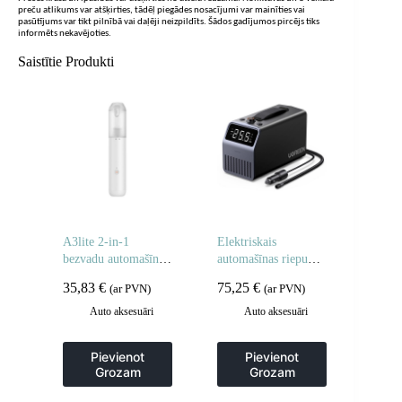
preču atlikums var atšķirties, tādēļ piegādes nosacījumi var mainīties vai
pasūtījums var tikt pilnībā vai daļēji neizpildīts. Šādos gadījumos pircējs tiks
informēts nekavējoties.
Saistītie Produkti
A3lite 2-in-1
Elektriskais
bezvadu automašīnas
automašīnas riepu
putekļsūcējs ar
pumpis ar displeju
35,83
€
75,25
€
(ar PVN)
(ar PVN)
matrača sūkņa
150 PSI 3x4500mAh
funkciju – balts
12V – pelēks
Auto aksesuāri
Auto aksesuāri
Pievienot
Pievienot
Grozam
Grozam