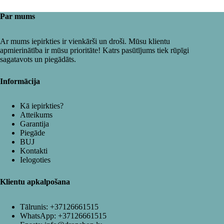
Par mums
Ar mums iepirkties ir vienkārši un droši. Mūsu klientu
apmierinātība ir mūsu prioritāte! Katrs pasūtījums tiek rūpīgi
sagatavots un piegādāts.
Informācija
Kā iepirkties?
Atteikums
Garantija
Piegāde
BUJ
Kontakti
Ielogoties
Klientu apkalpošana
Tālrunis:
+37126661515
WhatsApp:
+37126661515