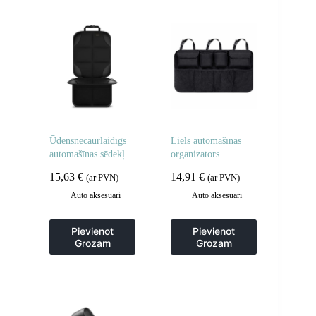
Ūdensnecaurlaidīgs
Liels automašīnas
automašīnas sēdekļa
organizators
pārvalks – melns
aizmugurējā sēdekļa
15,63
€
14,91
€
(ar PVN)
(ar PVN)
atzveltnei bagāžniekā
– melns
Auto aksesuāri
Auto aksesuāri
Pievienot
Pievienot
Grozam
Grozam