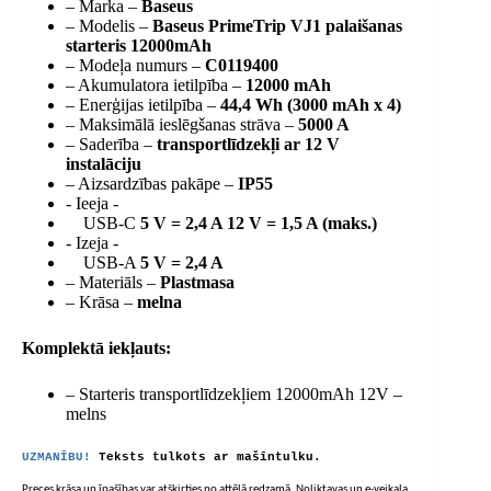
– Marka –
Baseus
– Modelis –
Baseus PrimeTrip VJ1 palaišanas
starteris 12000mAh
– Modeļa numurs –
C0119400
– Akumulatora ietilpība –
12000 mAh
– Enerģijas ietilpība –
44,4 Wh (3000 mAh x 4)
– Maksimālā ieslēgšanas strāva –
5000 A
– Saderība –
transportlīdzekļi ar 12 V
instalāciju
– Aizsardzības pakāpe –
IP55
- Ieeja -
USB-C
5 V = 2,4 A 12 V = 1,5 A (maks.)
- Izeja -
USB-A
5 V = 2,4 A
– Materiāls –
Plastmasa
– Krāsa –
melna
Komplektā iekļauts:
– Starteris transportlīdzekļiem 12000mAh 12V –
melns
UZMANĪBU!
Teksts tulkots ar mašīntulku.
Preces krāsa un īpašības var atšķirties no attēlā redzamā. Noliktavas un e-veikala