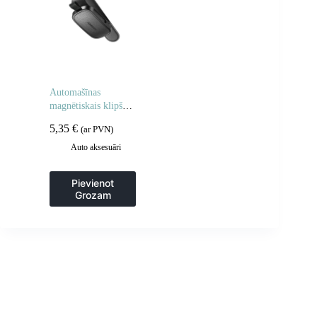
Automašīnas
magnētiskais klipša
turētājs brillēm ar
5,35
€
(ar PVN)
saules aizsargu
Auto aksesuāri
Pievienot
Grozam