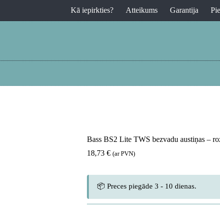
Kā iepirkties?
Atteikums
Garantija
Pi
Bass BS2 Lite TWS bezvadu austiņas – ro
18,73
€
(ar PVN)
📦 Preces piegāde 3 - 10 dienas.