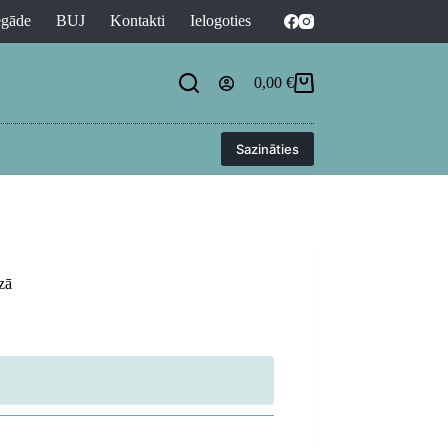
egāde
BUJ
Kontakti
Ielogoties
0,00
€
Shopping
cart
Sazināties
zā