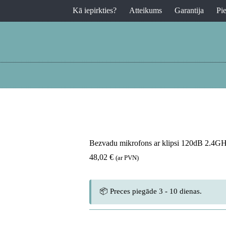
Kā iepirkties?
Atteikums
Garantija
Pi
Bezvadu mikrofons ar klipsi 120dB 2.4G
48,02
€
(ar PVN)
📦 Preces piegāde 3 - 10 dienas.