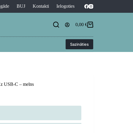
egāde
BUJ
Kontakti
Ielogoties
0,00
€
Shopping
cart
Sazināties
Hz USB-C – melns