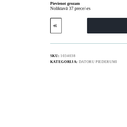
Pievienot grozam
Noliktavā 37 prece/-es
Bezvadu
mikrofons
ar
klipsi
120dB
2.4GHz
USB-
C
SKU:
1034038
-
KATEGORIJA:
DATORU PIEDERUMI
melns
daudzums