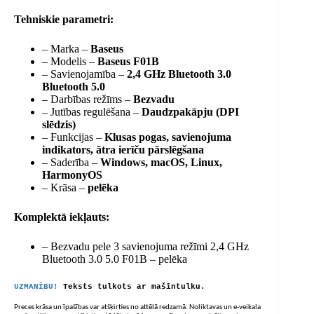
Tehniskie parametri:
– Marka –
Baseus
– Modelis –
Baseus F01B
– Savienojamība –
2,4 GHz Bluetooth 3.0
Bluetooth 5.0
– Darbības režīms –
Bezvadu
– Jutības regulēšana –
​​Daudzpakāpju (DPI
slēdzis)
– Funkcijas –
Klusas pogas, savienojuma
indikators, ātra ierīču pārslēgšana
– Saderība –
Windows, macOS, Linux,
HarmonyOS
– Krāsa –
pelēka
Komplektā iekļauts:
– Bezvadu pele 3 savienojuma režīmi 2,4 GHz
Bluetooth 3.0 5.0 F01B – pelēka
UZMANĪBU!
Teksts tulkots ar mašīntulku.
Preces krāsa un īpašības var atšķirties no attēlā redzamā. Noliktavas un e-veikala