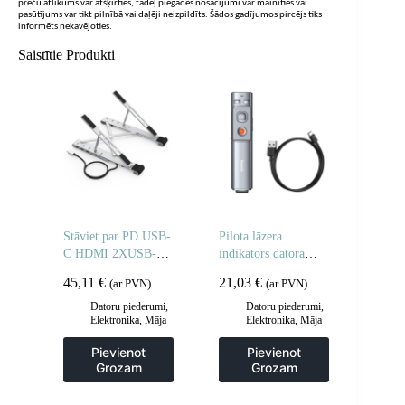
preču atlikums var atšķirties, tādēļ piegādes nosacījumi var mainīties vai
pasūtījums var tikt pilnībā vai daļēji neizpildīts. Šādos gadījumos pircējs tiks
informēts nekavējoties.
Saistītie Produkti
Stāviet par PD USB-
Pilota lāzera
C HDMI 2XUSB-A
indikators datora
1XUSB-C 1XSD
prezentācijai ar
45,11
€
21,03
€
(ar PVN)
(ar PVN)
1XTF melnais
iebūvētu oranžu
klēpjdators
punktu pelēku
Datoru piederumi
,
Datoru piederumi
,
Elektronika
,
Māja
Elektronika
,
Māja
akumulatoru
un dārzs
un dārzs
Pievienot
Pievienot
Grozam
Grozam