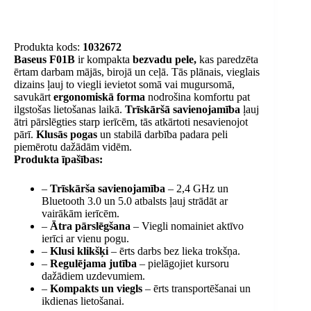
Produkta kods:
1032672
Baseus F01B
ir kompakta
bezvadu pele,
kas paredzēta
ērtam darbam mājās, birojā un ceļā. Tās plānais, vieglais
dizains ļauj to viegli ievietot somā vai mugursomā,
savukārt
ergonomiskā forma
nodrošina komfortu pat
ilgstošas ​​lietošanas laikā.
Trīskāršā savienojamība
ļauj
ātri pārslēgties starp ierīcēm, tās atkārtoti nesavienojot
pārī.
Klusās pogas
un stabilā darbība padara peli
piemērotu dažādām vidēm.
Produkta īpašības:
–
Trīskārša savienojamība
– 2,4 GHz un
Bluetooth 3.0 un 5.0 atbalsts ļauj strādāt ar
vairākām ierīcēm.
–
Ātra pārslēgšana
– Viegli nomainiet aktīvo
ierīci ar vienu pogu.
–
Klusi klikšķi
– ērts darbs bez lieka trokšņa.
–
Regulējama jutība
– pielāgojiet kursoru
dažādiem uzdevumiem.
–
Kompakts un viegls
– ērts transportēšanai un
ikdienas lietošanai.