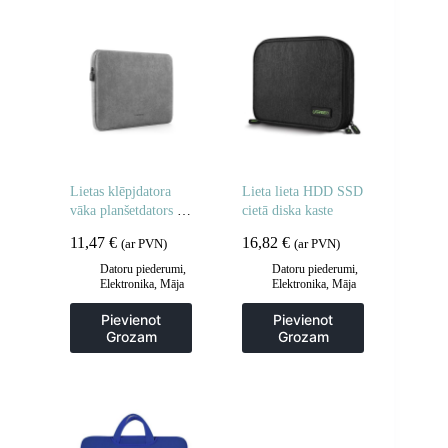
Lietas klēpjdatora
Lieta lieta HDD SSD
vāka planšetdators 13
cietā diska kaste
” – 13.9″ pelēks
11,47
€
16,82
€
(ar PVN)
(ar PVN)
Datoru piederumi
,
Datoru piederumi
,
Elektronika
,
Māja
Elektronika
,
Māja
un dārzs
un dārzs
Pievienot
Pievienot
Grozam
Grozam