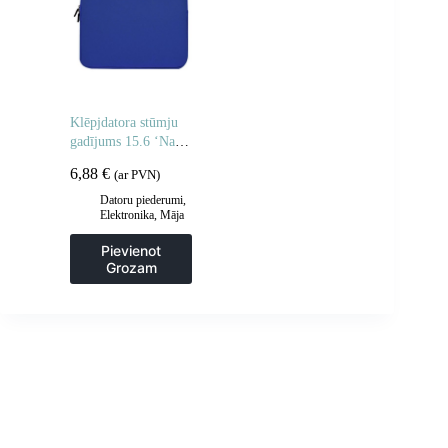
Klēpjdatora stūmju
gadījums 15.6 ‘Navy
Blue klēpjdators
6,88
€
(ar PVN)
Datoru piederumi
,
Elektronika
,
Māja
un dārzs
Pievienot
Grozam