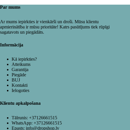
Par mums
Ar mums iepirkties ir vienkārši un droši. Mūsu klientu
apmierinātība ir mūsu prioritāte! Katrs pasūtījums tiek rūpīgi
sagatavots un piegādāts.
Informācija
Kā iepirkties?
Atteikums
Garantija
Piegāde
BUJ
Kontakti
Ielogoties
Klientu apkalpošana
Tālrunis:
+37126661515
WhatsApp:
+37126661515
Epasts:
info@dropshop.lv