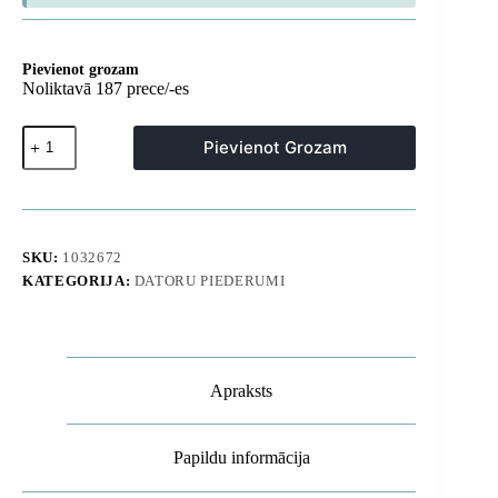
Pievienot grozam
Noliktavā 187 prece/-es
Bezvadu
Pievienot Grozam
pele
3
savienojuma
režīmi
2,4
GHz
SKU:
1032672
Bluetooth
KATEGORIJA:
DATORU PIEDERUMI
3.0
5.0
F01B
-
pelēka
daudzums
Apraksts
Papildu informācija