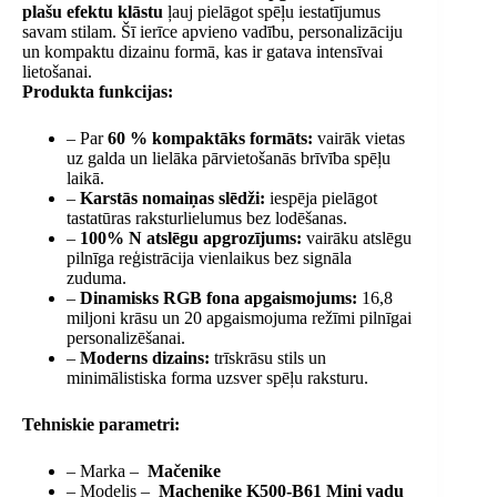
plašu efektu klāstu
ļauj pielāgot spēļu iestatījumus
savam stilam. Šī ierīce apvieno vadību, personalizāciju
un kompaktu dizainu formā, kas ir gatava intensīvai
lietošanai.
Produkta funkcijas:
– Par
60 % kompaktāks formāts:
vairāk vietas
uz galda un lielāka pārvietošanās brīvība spēļu
laikā.
–
Karstās nomaiņas slēdži:
iespēja pielāgot
tastatūras raksturlielumus bez lodēšanas.
–
100% N atslēgu apgrozījums:
vairāku atslēgu
pilnīga reģistrācija vienlaikus bez signāla
zuduma.
–
Dinamisks RGB fona apgaismojums:
16,8
miljoni krāsu un 20 apgaismojuma režīmi pilnīgai
personalizēšanai.
–
Moderns dizains:
trīskrāsu stils un
minimālistiska forma uzsver spēļu raksturu.
Tehniskie parametri:
– Marka –
Mačenike
– Modelis –
Machenike K500-B61 Mini vadu