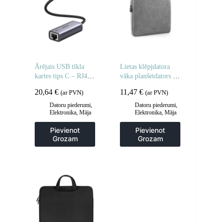
Ārējais USB tīkla
Lietas klēpjdatora
kartes tips C – RJ45
vāka planšetdators 13
1Gbps
” – 13.9″ pelēks
20,64
€
11,47
€
(ar PVN)
(ar PVN)
Datoru piederumi
,
Datoru piederumi
,
Elektronika
,
Māja
Elektronika
,
Māja
un dārzs
un dārzs
Pievienot
Pievienot
Grozam
Grozam