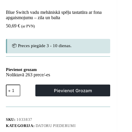
Blue Switch vadu mehāniskā spēļu tastatūra ar fona
apgaismojumu – zila un balta
50,69
€
(ar PVN)
📦 Preces piegāde 3 - 10 dienas.
Pievienot grozam
Noliktavā 263 prece/-es
Blue
Pievienot Grozam
Switch
vadu
mehāniskā
spēļu
tastatūra
ar
SKU:
1033837
fona
KATEGORIJA:
DATORU PIEDERUMI
apgaismojumu
-