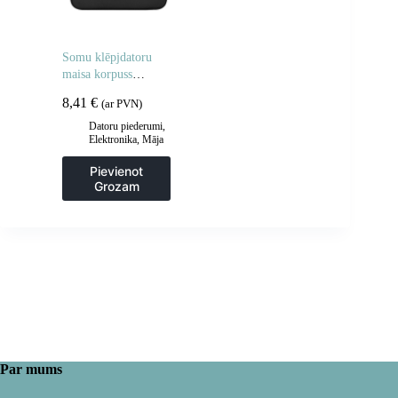
Somu klēpjdatoru
maisa korpuss
planšetdators 15.6 ”
8,41
€
(ar PVN)
melns
Datoru piederumi
,
Elektronika
,
Māja
un dārzs
Pievienot
Grozam
Par mums