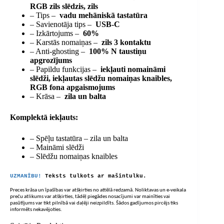
RGB zils slēdzis, zils
– Tips –
vadu mehāniskā tastatūra
– Savienotāja tips –
USB-C
– Izkārtojums –
60%
– Karstās nomaiņas –
zils 3 kontaktu
– Anti-ghosting –
100% N taustiņu
apgrozījums
– Papildu funkcijas –
iekļauti nomaināmi
slēdži, iekļautas slēdžu nomaiņas knaibles,
RGB fona apgaismojums
– Krāsa –
zila un balta
Komplektā iekļauts:
– Spēļu tastatūra – zila un balta
– Maināmi slēdži
– Slēdžu nomaiņas knaibles
UZMANĪBU!
Teksts tulkots ar mašīntulku.
Preces krāsa un īpašības var atšķirties no attēlā redzamā. Noliktavas un e-veikala
preču atlikums var atšķirties, tādēļ piegādes nosacījumi var mainīties vai
pasūtījums var tikt pilnībā vai daļēji neizpildīts. Šādos gadījumos pircējs tiks
informēts nekavējoties.