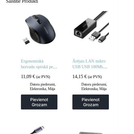
Saistītie Produkti
Ergonomiskā
Ārējais LAN mikro
bezvadu optiskā pele
USB USB 100Mbps
USB 2,4 GHz
Chromecast 1m
11,09
€
14,15
€
(ar PVN)
(ar PVN)
4000dpi melna
melns
Datoru piederumi
,
Datoru piederumi
,
Elektronika
,
Māja
Elektronika
,
Māja
un dārzs
un dārzs
Pievienot
Pievienot
Grozam
Grozam