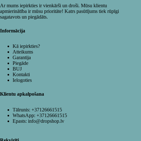
Ar mums iepirkties ir vienkārši un droši. Mūsu klientu
apmierinātība ir mūsu prioritāte! Katrs pasūtījums tiek rūpīgi
sagatavots un piegādāts.
Informācija
Kā iepirkties?
Atteikums
Garantija
Piegāde
BUJ
Kontakti
Ielogoties
Klientu apkalpošana
Tālrunis:
+37126661515
WhatsApp:
+37126661515
Epasts:
info@dropshop.lv
Rekvizīti