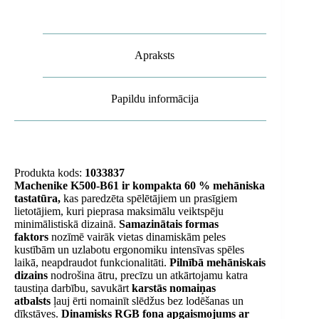
zila
un
balta
daudzums
Apraksts
Papildu informācija
Produkta kods:
1033837
Machenike K500-B61 ir kompakta 60 % mehāniska
tastatūra,
kas paredzēta spēlētājiem un prasīgiem
lietotājiem, kuri pieprasa maksimālu veiktspēju
minimālistiskā dizainā.
Samazinātais formas
faktors
nozīmē vairāk vietas dinamiskām peles
kustībām un uzlabotu ergonomiku intensīvas spēles
laikā, neapdraudot funkcionalitāti.
Pilnībā mehāniskais
dizains
nodrošina ātru, precīzu un atkārtojamu katra
taustiņa darbību, savukārt
karstās nomaiņas
atbalsts
ļauj ērti nomainīt slēdžus bez lodēšanas un
dīkstāves.
Dinamisks RGB fona apgaismojums ar