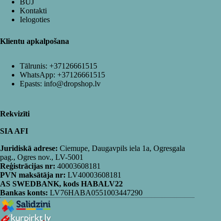
BUJ
Kontakti
Ielogoties
Klientu apkalpošana
Tālrunis:
+37126661515
WhatsApp:
+37126661515
Epasts:
info@dropshop.lv
Rekvizīti
SIA AFI
Juridiskā adrese:
Ciemupe, Daugavpils iela 1a, Ogresgala
pag., Ogres nov., LV-5001
Reģistrācijas nr:
40003608181
PVN maksātāja nr:
LV40003608181
AS SWEDBANK, kods HABALV22
Bankas konts:
LV76HABA0551003447290