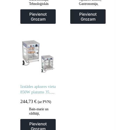
Tehnoloģiskās
Gastronomija
,
mēbeles
,
Viesmīlis
Grila restes un
un transporta ratiņi
,
sildīšanas
Pievienot
Pievienot
Virtuve
plāksnes
,
Grila
Grozam
Grozam
šķīvji
,
Virtuve
Izstādes apkures vieta
850W platums 35,5
cm
244,73
€
(ar PVN)
Bain-marie un
sildītāji
,
Gastronomija
,
Vitrīnu skapji un
Pievienot
apsildes skapji
Grozam