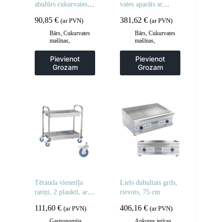
abažūrs cukurvates
vates aparāts ar
mašīnai 52cm
ratiņiem
90,85
€
381,62
€
(ar PVN)
(ar PVN)
Bārs
,
Cukurvates
Bārs
,
Cukurvates
mašīnas
,
mašīnas
,
Gastronomija
Gastronomija
Pievienot
Pievienot
Grozam
Grozam
Tērauda viesmīļa
Liels dubultais grils,
ratiņi, 2 plaukti, ar
rievots, 75 cm
dziļiem plauktiem
111,60
€
406,16
€
(ar PVN)
(ar PVN)
Gastronomija
,
Apkures ierīces
,