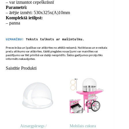
– var izmantot cepeškrāsnī
Parametri:
– ārējie izmēri: 530x325x(A)10mm
Komplektā ietilpst:
– panna
UZMANĪBU!
Teksts tulkots ar mašīntulku.
Preces krāsa un īpašības var atšķirties no attēlā redzamā. Noliktavas un e-veikala
preču atlikums var atšķirties, tādēļ piegādes nosacījumi var mainīties vai
pasūtījums var tikt pilnībā vai daļēji neizpildīts. Šādos gadījumos pircējs tiks
informēts nekavējoties.
Saistītie Produkti
Aizsargpārsegs /
Mobilais cukura