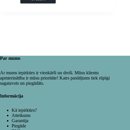
Par mums
Ar mums iepirkties ir vienkārši un droši. Mūsu klientu
apmierinātība ir mūsu prioritāte! Katrs pasūtījums tiek rūpīgi
sagatavots un piegādāts.
Informācija
Kā iepirkties?
Atteikums
Garantija
Piegāde