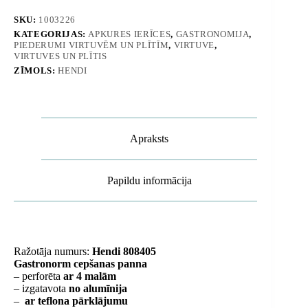
4
malas
SKU:
1003226
-
KATEGORIJAS:
APKURES IERĪCES
,
GASTRONOMIJA
,
Hendi
PIEDERUMI VIRTUVĒM UN PLĪTĪM
,
VIRTUVE
,
808405
VIRTUVES UN PLĪTIS
daudzums
ZĪMOLS:
HENDI
Apraksts
Papildu informācija
Ražotāja numurs:
Hendi 808405
Gastronorm cepšanas panna
– perforēta
ar 4 malām
– izgatavota
no alumīnija
–
ar teflona pārklājumu