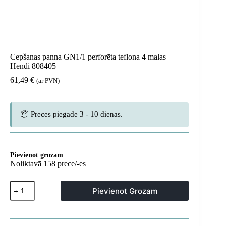
Cepšanas panna GN1/1 perforēta teflona 4 malas –
Hendi 808405
61,49
€
(ar PVN)
📦 Preces piegāde 3 - 10 dienas.
Pievienot grozam
Noliktavā 158 prece/-es
Cepšanas
Pievienot Grozam
panna
GN1/1
perforēta
teflona