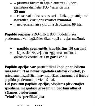
– plūsmas birste: uzgaļa diametrs
F8
/ saru
pamatnes diametrs
F35
/ saru garums
55 mm
–
cietas vai mīkstas otas sari
– lūdzu, pasūtījumā
norādiet, kuru otu vēlaties izmantot
–
nepieciešamais šķidruma daudzums:
60 litri
Papildu iespējas
PRO-LINE 800 modelim (šos
piederumus var iegādāties tikai kopā ar veļas mašīnu):
– papildu segmentēts jaucējkrāns, 50 cm
garš
– kājas slēdzis veļas mazgājamās mašīnas
darbības vadībai ar
1 m garu vadu
Papildu opcijas var pasūtīt tikai kopā ar spiediena
mazgātāju. Tās nevar iegādāties atsevišķi vēlāk,
jo
spiediena mazgātājam nav montāžas caurumu vai ligzdu
papildu piederumu pievienošanai.
Lai pasūtītu papildu opcijas, vispirms pievienojiet
spiediena mazgātāju grozam un pēc tam atlasiet
vēlamos piederumus.
Tehniskās specifikācijas: