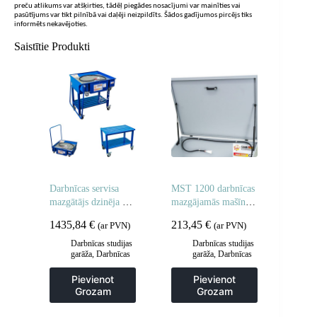
preču atlikums var atšķirties, tādēļ piegādes nosacījumi var mainīties vai
pasūtījums var tikt pilnībā vai daļēji neizpildīts. Šādos gadījumos pircējs tiks
informēts nekavējoties.
Saistītie Produkti
Darbnīcas servisa
MST 1200 darbnīcas
mazgātājs dzinēja un
mazgājamās mašīnas
šasijas detaļām
pārsegs
1435,84
€
213,45
€
(ar PVN)
(ar PVN)
RUSZMOBIL 800
2in1
Darbnīcas studijas
Darbnīcas studijas
garāža
,
Darbnīcas
garāža
,
Darbnīcas
un rūpnieciskās
un rūpnieciskās
mazgātavas
,
mazgātavas
,
Pievienot
Pievienot
Paplāksnes un
Paplāksnes un
Grozam
Grozam
darbnīcu lupatas
darbnīcu lupatas