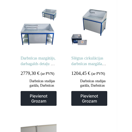
Darbnīcas mazgātājs,
Slēgtas cirkulācijas
darbagalds detaļu un
darbnīcas mazgāšanas
instrumentu
iekārta detaļām un
2779,30
€
1204,45
€
(ar PVN)
(ar PVN)
mazgāšanai MST
instrumentiem MST
2000
1200
Darbnīcas studijas
Darbnīcas studijas
garāža
,
Darbnīcas
garāža
,
Darbnīcas
un rūpnieciskās
un rūpnieciskās
mazgātavas
,
mazgātavas
,
Pievienot
Pievienot
Paplāksnes un
Paplāksnes un
Grozam
Grozam
darbnīcu lupatas
darbnīcu lupatas