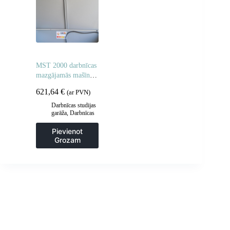
MST 2000 darbnīcas
mazgājamās mašīnas
pārsegs
621,64
€
(ar PVN)
Darbnīcas studijas
garāža
,
Darbnīcas
un rūpnieciskās
mazgātavas
,
Pievienot
Paplāksnes un
Grozam
darbnīcu lupatas