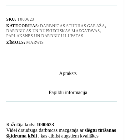
detaļām
un
instrumentiem
MST
SKU:
1000623
800
KATEGORIJAS:
DARBNĪCAS STUDIJAS GARĀŽA
,
ar
DARBNĪCAS UN RŪPNIECISKĀS MAZGĀTAVAS
,
pārsegu,
PAPLĀKSNES UN DARBNĪCU LUPATAS
pārvietojama
ZĪMOLS:
MARWIS
daudzums
Apraksts
Papildu informācija
Ražotāja kods:
1000623
Videi draudzīga darbnīcas mazgātāja ar
slēgtu tīrīšanas
šķidruma ķēdi
, kas atbilst augstiem kvalitātes