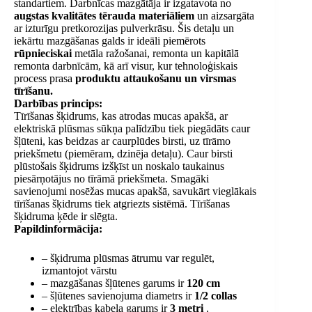
standartiem. Darbnīcas mazgātāja ir izgatavota no
augstas kvalitātes tērauda materiāliem
un aizsargāta
ar izturīgu pretkorozijas pulverkrāsu. Šis detaļu un
iekārtu mazgāšanas galds ir ideāli piemērots
rūpnieciskai
metāla ražošanai, remonta un kapitālā
remonta darbnīcām, kā arī visur, kur tehnoloģiskais
process prasa
produktu attaukošanu un virsmas
tīrīšanu.
Darbības princips:
Tīrīšanas šķidrums, kas atrodas mucas apakšā, ar
elektriskā plūsmas sūkņa palīdzību tiek piegādāts caur
šļūteni, kas beidzas ar caurplūdes birsti, uz tīrāmo
priekšmetu (piemēram, dzinēja detaļu). Caur birsti
plūstošais šķidrums izšķīst un noskalo taukainus
piesārņotājus no tīrāmā priekšmeta. Smagāki
savienojumi nosēžas mucas apakšā, savukārt vieglākais
tīrīšanas šķidrums tiek atgriezts sistēmā. Tīrīšanas
šķidruma ķēde ir slēgta.
Papildinformācija:
– šķidruma plūsmas ātrumu var regulēt,
izmantojot vārstu
– mazgāšanas šļūtenes garums ir
120 cm
– šļūtenes savienojuma diametrs ir
1/2 collas
– elektrības kabeļa garums ir
3 metri
.