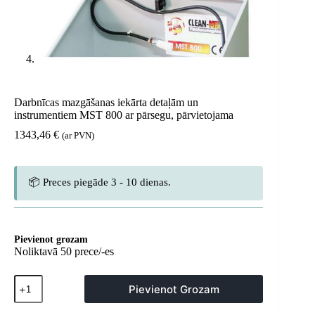
Darbnīcas mazgāšanas iekārta detaļām un
instrumentiem MST 800 ar pārsegu, pārvietojama
1343,46
€
(ar PVN)
📦 Preces piegāde 3 - 10 dienas.
Pievienot grozam
Noliktavā 50 prece/-es
Darbnīcas
Pievienot Grozam
mazgāšanas
iekārta