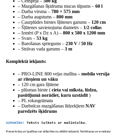
– Celtspēja –
500 kg
– Mazgāšanas šķidruma mucas tilpums –
60 l
– Darba virsma –
780 × 575 mm
– Darba augstums –
800 mm
– Caurplūdes birstes šļūtenes garums –
120 cm
– Šļūtenes savienojuma diametrs –
1/2 collas
– Izmēri (P x Dz x A) –
800 x 580 x 1200 mm
– Svars –
53 kg
– Barošanas spriegums –
230 V / 50 Hz
– Strāvas vada garums –
3 m
Komplektā iekļauts:
– PRO-LINE 800 veļas mašīna
– mobila versija
ar riteņiem un vāku
– 120 cm gara šļūtene
– plūsmas birste (
cieta vai mīksta,
lūdzu,
pasūtījumā norādiet, kuru uzstādīt
)
– PL rokasgrāmata
–
Darbnīcas mazgāšanas līdzekļiem
NAV
paredzēts šķidrums
UZMANĪBU!
Teksts tulkots ar mašīntulku.
Preces krāsa un īpašības var atšķirties no attēlā redzamā. Noliktavas un e-veikala