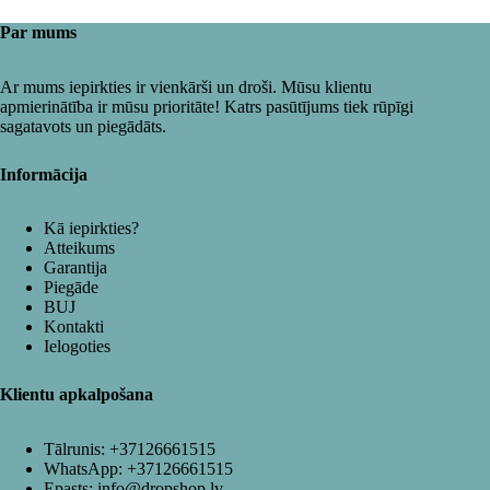
Par mums
Ar mums iepirkties ir vienkārši un droši. Mūsu klientu
apmierinātība ir mūsu prioritāte! Katrs pasūtījums tiek rūpīgi
sagatavots un piegādāts.
Informācija
Kā iepirkties?
Atteikums
Garantija
Piegāde
BUJ
Kontakti
Ielogoties
Klientu apkalpošana
Tālrunis:
+37126661515
WhatsApp:
+37126661515
Epasts:
info@dropshop.lv