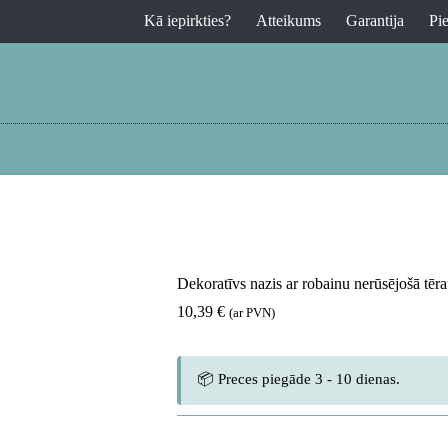
Kā iepirkties?
Atteikums
Garantija
Pi
Dekoratīvs nazis ar robainu nerūsējošā tē
10,39
€
(ar PVN)
📦 Preces piegāde 3 - 10 dienas.