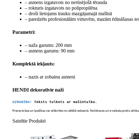
– asmens izgatavots no nerūsējošā tērauda
– rokturis izgatavots no polipropilēna
– droši lietojams trauku mazgājamajā mašīnā
– paredzēts profesionālām virtuvēm, mazām ēdināšanas ies
Parametri:
– naža garums: 200 mm
– asmens garums: 90 mm
Komplektā iekļauts:
– nazis ar zobainu asmeni
HENDI dekoratīvie naži
UZMANĪBU!
Teksts tulkots ar mašīntulku.
Preces krāsa un īpašības var atšķirties no attēlā redzamā. Noliktavas un e-veikala preču atliku
Saistītie Produkti