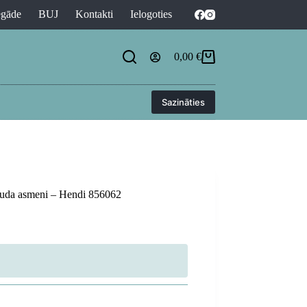
egāde
BUJ
Kontakti
Ielogoties
0,00
€
Shopping
cart
Sazināties
rauda asmeni – Hendi 856062