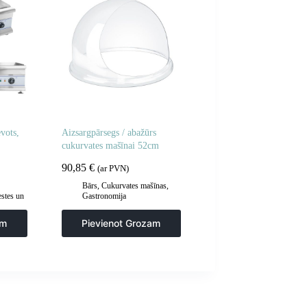
evots,
Aizsargpārsegs / abažūrs
cukurvates mašīnai 52cm
90,85
€
(ar PVN)
Bārs
,
Cukurvates mašīnas
,
estes un
Gastronomija
rila
am
Pievienot Grozam