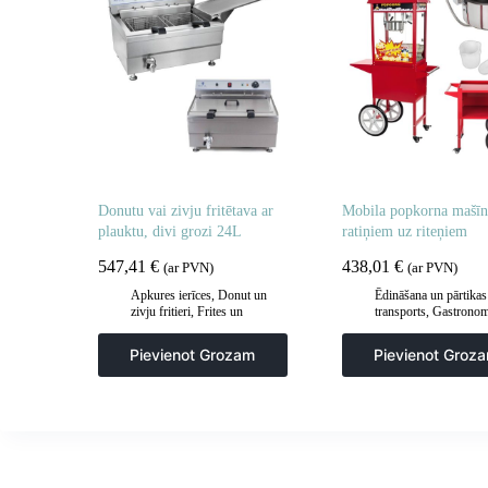
Donutu vai zivju fritētava ar
Mobila popkorna mašīn
plauktu, divi grozi 24L
ratiņiem uz riteņiem
547,41
€
438,01
€
(ar PVN)
(ar PVN)
Apkures ierīces
,
Donut un
Ēdināšana un pārtikas
zivju fritieri
,
Frites un
transports
,
Gastronom
cepšanas iekārtas
,
Popkorna mašīnas
Gastronomija
,
Virtuve
Pievienot Grozam
Pievienot Groz