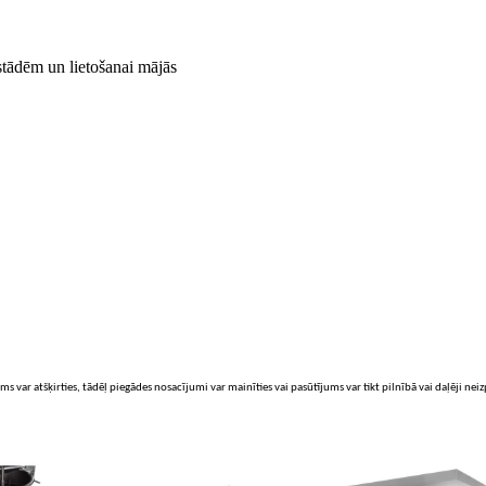
tādēm un lietošanai mājās
ms var atšķirties, tādēļ piegādes nosacījumi var mainīties vai pasūtījums var tikt pilnībā vai daļēji nei