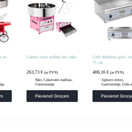
a ar
Cukura vates mašīna bez vāka
Liels dubultais grils, ri
75 cm
263,73
€
406,16
€
(ar PVN)
(ar PVN)
Bārs
,
Cukurvates mašīnas
,
Apkures ierīces
,
ija
,
Gastronomija
Gastronomija
,
Grila r
sildīšanas plāksnes
,
G
šķīvji
,
Virtuve
am
Pievienot Grozam
Pievienot Groz