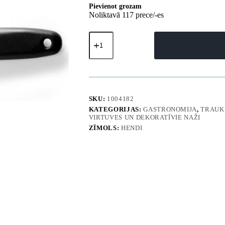
Pievienot grozam
Noliktavā 117 prece/-es
Dekoratīvs
nazis
ar
robainu
nerūsējošā
tērauda
asmeni
-
SKU:
1004182
Hendi
KATEGORIJAS:
GASTRONOMIJA
,
TRAUKI
856062
VIRTUVES UN DEKORATĪVIE NAŽI
daudzums
ZĪMOLS:
HENDI