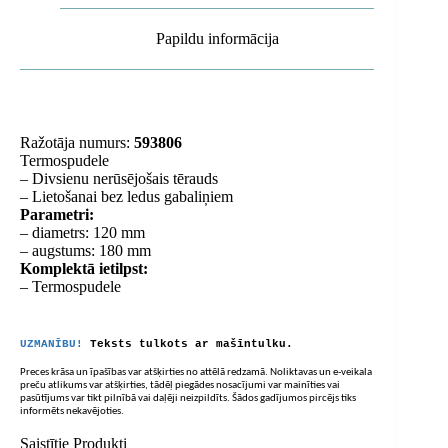
Papildu informācija
Ražotāja numurs:
593806
Termospudele
– Divsienu nerūsējošais tērauds
– Lietošanai bez ledus gabaliņiem
Parametri:
– diametrs: 120 mm
– augstums: 180 mm
Komplektā ietilpst:
– Termospudele
UZMANĪBU!
Teksts tulkots ar mašīntulku.
Preces krāsa un īpašības var atšķirties no attēlā redzamā. Noliktavas un e-veikala
preču atlikums var atšķirties, tādēļ piegādes nosacījumi var mainīties vai
pasūtījums var tikt pilnībā vai daļēji neizpildīts. Šādos gadījumos pircējs tiks
informēts nekavējoties.
Saistītie Produkti