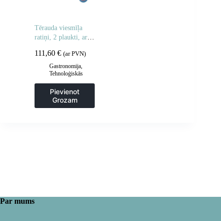
Tērauda viesmīļa
ratiņi, 2 plaukti, ar
dziļiem plauktiem
111,60
€
(ar PVN)
Gastronomija
,
Tehnoloģiskās
mēbeles
,
Viesmīlis
un transporta ratiņi
,
Pievienot
Virtuve
Grozam
Par mums