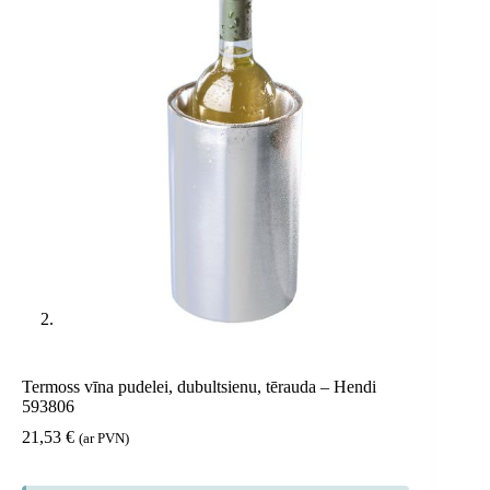
Termoss vīna pudelei, dubultsienu, tērauda – Hendi
593806
21,53
€
(ar PVN)