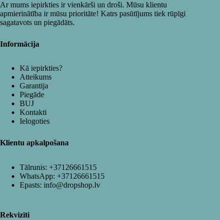
Ar mums iepirkties ir vienkārši un droši. Mūsu klientu
apmierinātība ir mūsu prioritāte! Katrs pasūtījums tiek rūpīgi
sagatavots un piegādāts.
Informācija
Kā iepirkties?
Atteikums
Garantija
Piegāde
BUJ
Kontakti
Ielogoties
Klientu apkalpošana
Tālrunis:
+37126661515
WhatsApp:
+37126661515
Epasts:
info@dropshop.lv
Rekvizīti