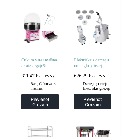
Cukura vates mašīna
Elektriskais dārzeņu
ar aizsargājošu
un augļu griezējs + 5
pārsegu 52 cm
diski
311,47
€
626,29
€
(ar PVN)
(ar PVN)
Bārs
,
Cukurvates
Dārzeņu griezēji
,
mašīnas
,
Elektriskie griezēji
Gastronomija
un griezēji
,
Gastronomija
,
Pievienot
Pievienot
Manuāla un
Grozam
Grozam
mehāniska
apstrāde
,
Virtuve