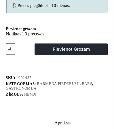
📦 Preces piegāde 3 - 10 dienas.
Pievienot grozam
Noliktavā 9 prece/-es
Termoss
Pievienot Grozam
vīna
pudelei,
dubultsienu,
tērauda
-
Hendi
SKU:
1002437
593806
KATEGORIJAS:
BĀRMEŅA PIEDERUMI
,
BĀRS
,
daudzums
GASTRONOMIJA
ZĪMOLS:
HENDI
Apraksts