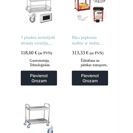
3 plauktu nerūsējošā
Bāra popkorna
tērauda viesmīļa
mašīna ar melnu
ratiņi
jumtu
118,60
€
313,33
€
(ar PVN)
(ar PVN)
Gastronomija
,
Ēdināšana un
Tehnoloģiskās
pārtikas transports
,
mēbeles
,
Viesmīlis
Gastronomija
,
un transporta ratiņi
,
Popkorna mašīnas
Pievienot
Pievienot
Virtuve
Grozam
Grozam