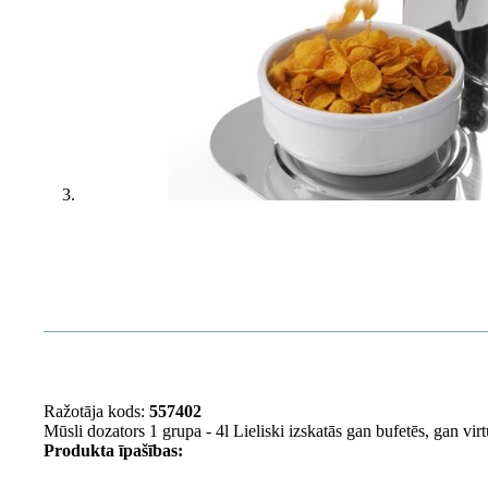
Ražotāja kods:
557402
Mūsli dozators 1 grupa - 4l Lieliski izskatās gan bufetēs, gan vir
Produkta īpašības: