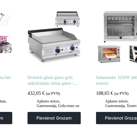
na bez
Divkāršs gluda gāzes grils
Salamander 3250W dubu
sašķidrinātās naftas gāzes /
tosteris
propāna-butāna 2 x 3000 30
432,05
€
188,65
€
(ar PVN)
(ar PVN)
mbarā
īnas
,
Apkures ierīces
,
Apkures ierīces
,
Gastronomija
,
Grila restes un
Gastronomija
,
Tosteri 
sildīšanas plāksnes
,
Grila
Virtuve
šķīvji
,
Virtuve
am
Pievienot Grozam
Pievienot Groz