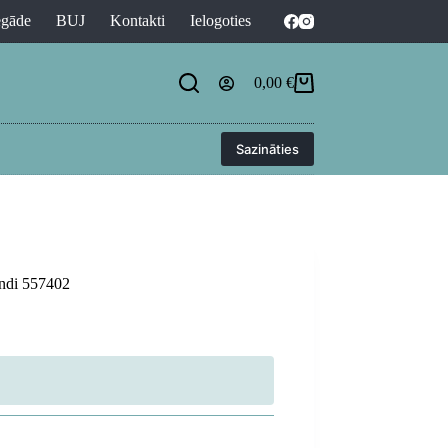
egāde
BUJ
Kontakti
Ielogoties
0,00
€
Shopping
cart
Sazināties
endi 557402