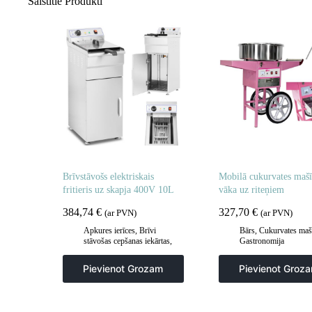
Saistītie Produkti
Brīvstāvošs elektriskais
Mobilā cukurvates mašī
fritieris uz skapja 400V 10L
vāka uz riteņiem
384,74
€
327,70
€
(ar PVN)
(ar PVN)
Apkures ierīces
,
Brīvi
Bārs
,
Cukurvates maš
stāvošas cepšanas iekārtas
,
Gastronomija
Frites un cepšanas iekārtas
,
Gastronomija
,
Virtuve
Pievienot Grozam
Pievienot Groz