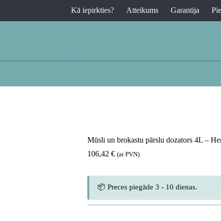
Kā iepirkties?
Atteikums
Garantija
Pi
Mūsli un brokastu pārslu dozators 4L – H
106,42
€
(ar PVN)
📦 Preces piegāde 3 - 10 dienas.