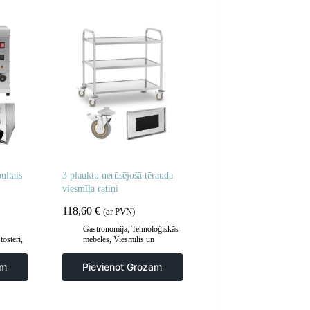
ltais
3 plauktu nerūsējošā tērauda
viesmīļa ratiņi
118,60
€
(ar PVN)
Gastronomija
,
Tehnoloģiskās
tosteri
,
mēbeles
,
Viesmīlis un
transporta ratiņi
,
Virtuve
am
Pievienot Grozam