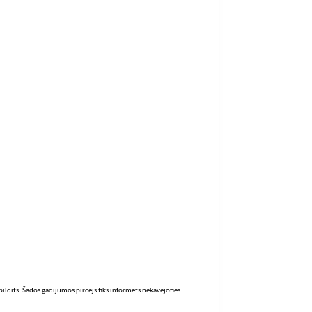
zpildīts. Šādos gadījumos pircējs tiks informēts nekavējoties.