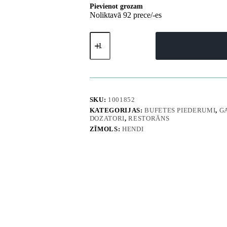
Pievienot grozam
Noliktavā 92 prece/-es
Mūsli
un
brokastu
pārslu
dozators
4L
-
Hendi
SKU:
1001852
557402
KATEGORIJAS:
BUFETES PIEDERUMI
,
G
daudzums
DOZATORI
,
RESTORĀNS
ZĪMOLS:
HENDI