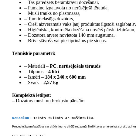
– Tas paredzēts beramkravu dozēšanai,
– Pamatne izgatavota no nerūsējošā tērauda,
– Mūsli trauks no plastmasas,
– Tam ir elastīgs dozators,
– Cieši aizveramais vāks ļauj produktus ilgstoši saglabāt s
– Higiēniska, kontrolēta dozēšana novērš pārslu izbiršanu,
– Dozatora atvere novietota 140 mm augstumā,
– Brīvi stāvošs vai piestiprināms pie sienas.
Tehniskie parametri:
– Materiāli –
PC, nerūsējošais tērauds
– Tilpums –
4 litri
– Izmēri –
184 x 240 x 600 mm
– Svars –
2,57 kg
Komplektā ietilpst:
– Dozators musli un brokastu pārslām
UZMANĪBU!
Teksts tulkots ar mašīntulku.
Preces krāsa un īpašības var atšķirties no attēlā redzamā. Noliktavas un e-veikala preču atliku