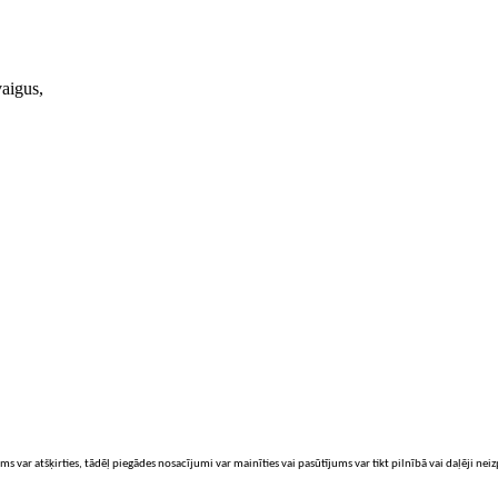
vaigus,
ms var atšķirties, tādēļ piegādes nosacījumi var mainīties vai pasūtījums var tikt pilnībā vai daļēji nei