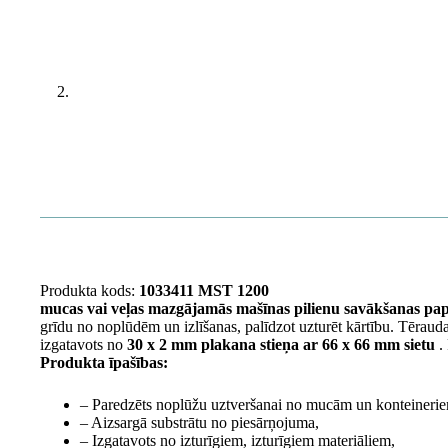
Produkta kods:
1033411 MST 1200
mucas vai veļas mazgājamās mašīnas pilienu savākšanas pap
grīdu no noplūdēm un izlīšanas, palīdzot uzturēt kārtību. Tēraud
izgatavots no
30 x 2 mm plakana stieņa ar 66 x 66 mm sietu
. 
Produkta īpašības:
– Paredzēts noplūžu uztveršanai no mucām un konteineri
– Aizsargā substrātu no piesārņojuma,
– Izgatavots no izturīgiem, izturīgiem materiāliem,