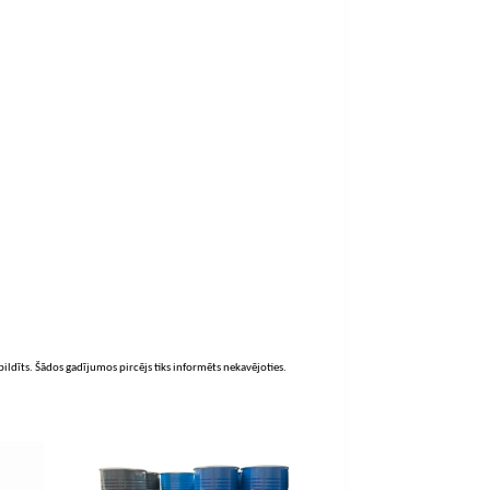
zpildīts. Šādos gadījumos pircējs tiks informēts nekavējoties.