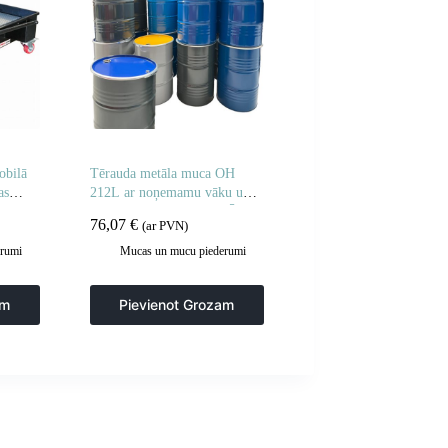
bilā
Tērauda metāla muca OH
as
212L ar noņemamu vāku un 2
un 3/4 aizbāžņiem – KRĀSU
76,07
€
(ar PVN)
SAJAUKUMS
rumi
Mucas un mucu piederumi
am
Pievienot Grozam