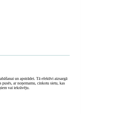
abāšanai un apstrādei. Tā efektīvi aizsargā
ās pusēs, ar noņemamu, cinkotu sietu, kas
iņiem vai iekrāvēju.