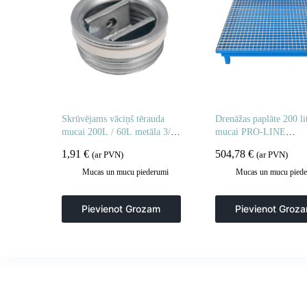
Skrūvējams vāciņš tērauda
Drenāžas paplāte 200 li
mucai 200L / 60L metāla 3/4
mucai PRO-LINE
collas
100x100x20cm
1,91
€
504,78
€
(ar PVN)
(ar PVN)
Mucas un mucu piederumi
Mucas un mucu piede
Pievienot Grozam
Pievienot Groz