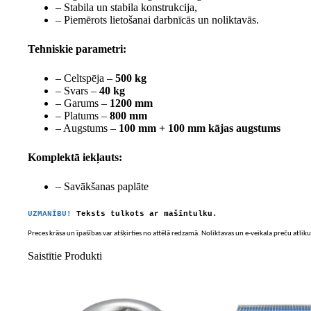
– Stabila un stabila konstrukcija,
– Piemērots lietošanai darbnīcās un noliktavās.
Tehniskie parametri:
– Celtspēja –
500 kg
– Svars –
40 kg
– Garums –
1200 mm
– Platums –
800 mm
– Augstums –
100 mm + 100 mm kājas augstums
Komplektā iekļauts:
– Savākšanas paplāte
UZMANĪBU!
Teksts tulkots ar mašīntulku.
Preces krāsa un īpašības var atšķirties no attēlā redzamā. Noliktavas un e-veikala preču atliku
Saistītie Produkti