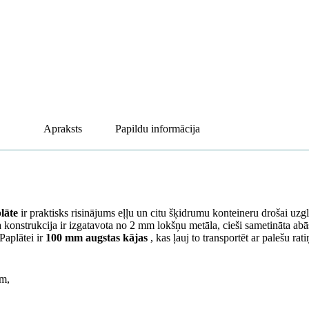
Apraksts
Papildu informācija
lāte
ir praktisks risinājums eļļu un citu šķidrumu konteineru drošai uzgl
a konstrukcija ir izgatavota no 2 mm lokšņu metāla, cieši sametināta ab
Paplātei ir
100 mm augstas kājas
, kas ļauj to transportēt ar palešu rat
em,