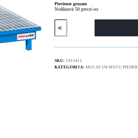
Pievienot grozam
Noliktavā 50 prece/-es
Drenāžas
paplāte
2
mucām
200l
PRO-
LINE
120x80x20cm
SKU:
1033411
daudzums
KATEGORIJA:
MUCAS UN MUCU PIEDE