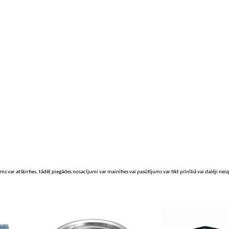
ms var atšķirties, tādēļ piegādes nosacījumi var mainīties vai pasūtījums var tikt pilnībā vai daļēji nei