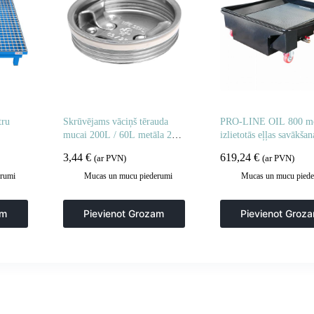
tru
Skrūvējams vāciņš tērauda
PRO-LINE OIL 800 mo
mucai 200L / 60L metāla 2
izlietotās eļļas savākšan
collas
tvertne
3,44
€
619,24
€
(ar PVN)
(ar PVN)
rumi
Mucas un mucu piederumi
Mucas un mucu piede
am
Pievienot Grozam
Pievienot Groz