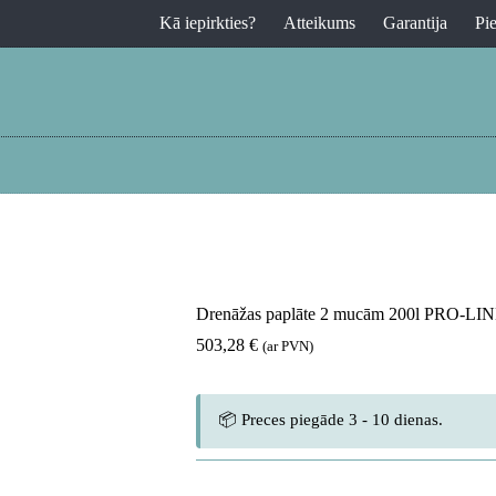
Kā iepirkties?
Atteikums
Garantija
Pi
Drenāžas paplāte 2 mucām 200l PRO-LI
503,28
€
(ar PVN)
📦 Preces piegāde 3 - 10 dienas.