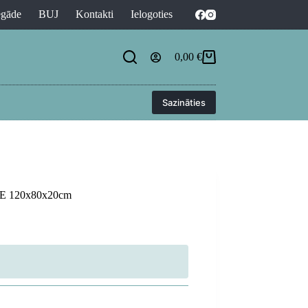
egāde
BUJ
Kontakti
Ielogoties
0,00
€
Shopping
cart
Sazināties
NE 120x80x20cm