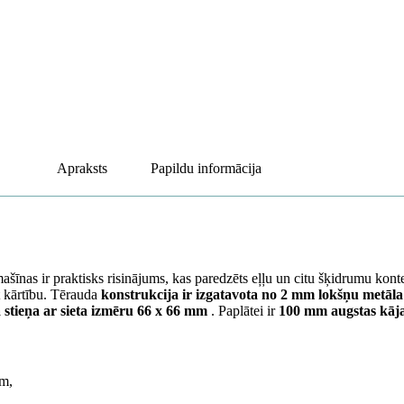
Apraksts
Papildu informācija
nas ir praktisks risinājums, kas paredzēts eļļu un citu šķidrumu konte
t kārtību. Tērauda
konstrukcija ir izgatavota no 2 mm lokšņu metāla
stieņa ar sieta izmēru 66 x 66 mm
. Paplātei ir
100 mm augstas kāj
em,