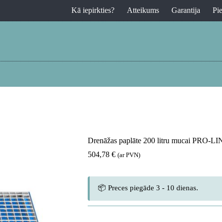
Kā iepirkties?
Atteikums
Garantija
Pi
Drenāžas paplāte 200 litru mucai PRO-
504,78
€
(ar PVN)
📦 Preces piegāde 3 - 10 dienas.