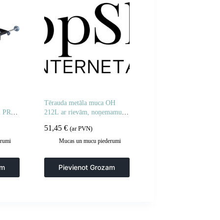
Tērauda metāla muca OH
em PRO-
212L ar rievām, noņemamu
zilu vāku, neapstrādātu
51,45
€
(ar PVN)
iekšpusi
rumi
Mucas un mucu piederumi
am
Pievienot Grozam