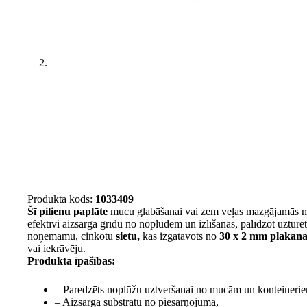
Produkta kods:
1033409
Šī pilienu paplāte
mucu glabāšanai vai zem veļas mazgājamās mašī
efektīvi aizsargā grīdu no noplūdēm un izlīšanas, palīdzot uzturē
noņemamu, cinkotu
sietu,
kas izgatavots no
30 x 2 mm plakana 
vai iekrāvēju.
Produkta īpašības:
– Paredzēts noplūžu uztveršanai no mucām un konteineri
– Aizsargā substrātu no piesārņojuma,