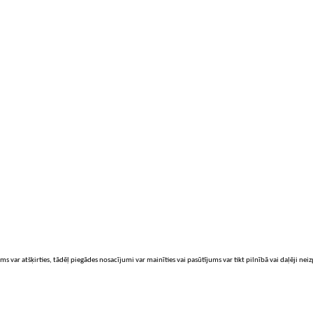
ms var atšķirties, tādēļ piegādes nosacījumi var mainīties vai pasūtījums var tikt pilnībā vai daļēji nei