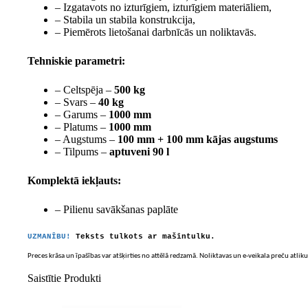
– Izgatavots no izturīgiem, izturīgiem materiāliem,
– Stabila un stabila konstrukcija,
– Piemērots lietošanai darbnīcās un noliktavās.
Tehniskie parametri:
– Celtspēja –
500 kg
– Svars –
40 kg
– Garums –
1000 mm
– Platums –
1000 mm
– Augstums –
100 mm + 100 mm kājas augstums
– Tilpums –
aptuveni 90 l
Komplektā iekļauts:
– Pilienu savākšanas paplāte
UZMANĪBU!
Teksts tulkots ar mašīntulku.
Preces krāsa un īpašības var atšķirties no attēlā redzamā. Noliktavas un e-veikala preču atliku
Saistītie Produkti