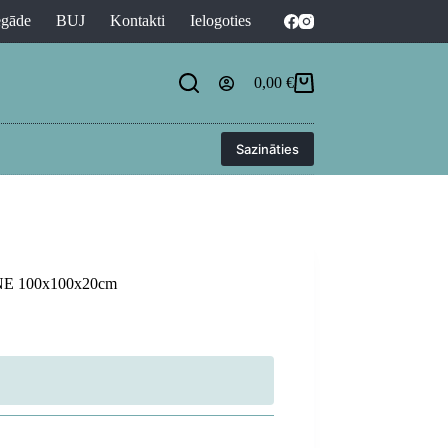
egāde
BUJ
Kontakti
Ielogoties
0,00
€
Shopping
cart
Sazināties
LINE 100x100x20cm