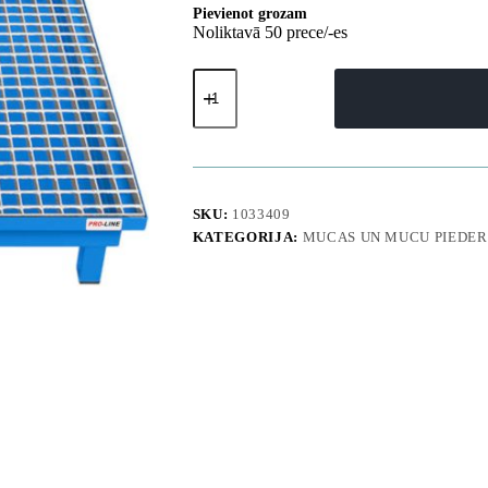
Pievienot grozam
Noliktavā 50 prece/-es
Drenāžas
paplāte
200
litru
mucai
PRO-
LINE
100x100x20cm
SKU:
1033409
daudzums
KATEGORIJA:
MUCAS UN MUCU PIEDE