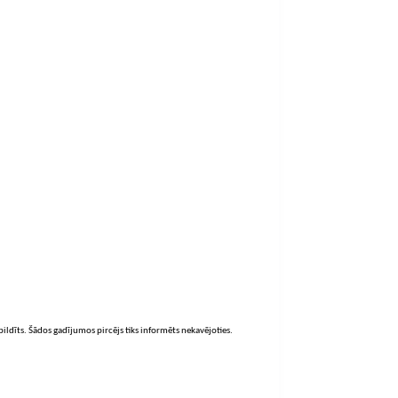
zpildīts. Šādos gadījumos pircējs tiks informēts nekavējoties.