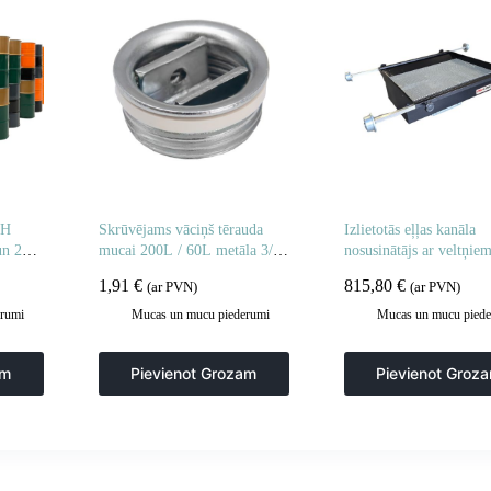
TH
Skrūvējams vāciņš tērauda
Izlietotās eļļas kanāla
un 2
mucai 200L / 60L metāla 3/4
nosusinātājs ar veltņi
U
collas
LINE 800 CHANNEL
1,91
€
815,80
€
(ar PVN)
(ar PVN)
rumi
Mucas un mucu piederumi
Mucas un mucu piede
am
Pievienot Grozam
Pievienot Groz