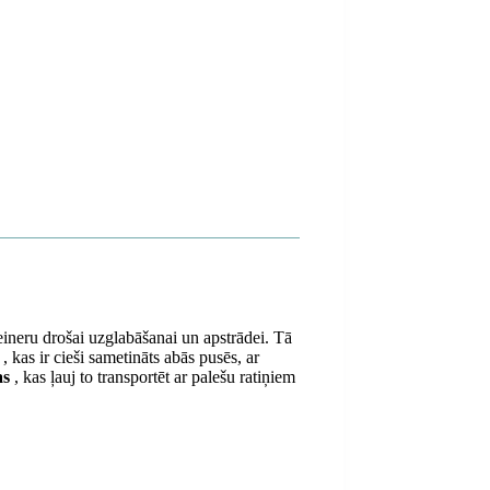
ineru drošai uzglabāšanai un apstrādei. Tā
, kas ir cieši sametināts abās pusēs, ar
as
, kas ļauj to transportēt ar palešu ratiņiem