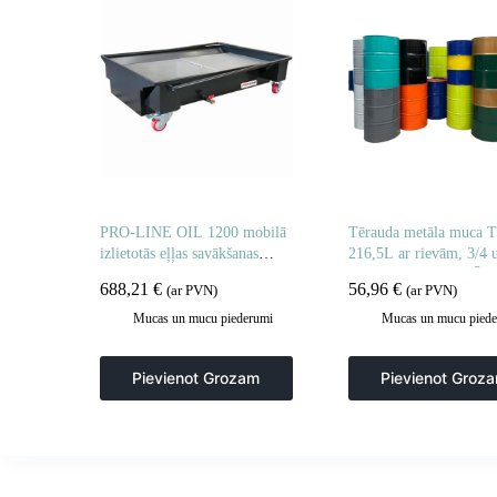
PRO-LINE OIL 1200 mobilā
Tērauda metāla muca 
izlietotās eļļas savākšanas
216,5L ar rievām, 3/4 
tvertne
korķiem vākā – KRĀS
688,21
€
56,96
€
(ar PVN)
(ar PVN)
SAJAUKUMS
Mucas un mucu piederumi
Mucas un mucu piede
Pievienot Grozam
Pievienot Groz