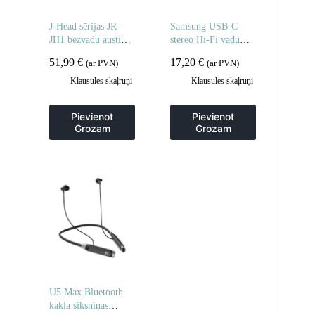
J-Head sērijas JR-
Samsung USB-C
JH1 bezvadu austiņas
stereo Hi-Fi vadu
ar ANC Bluetooth –
austiņas – baltas
51,99
€
17,20
€
(ar PVN)
(ar PVN)
melnas
Klausules skaļruņi
Klausules skaļruņi
Pievienot
Pievienot
Grozam
Grozam
U5 Max Bluetooth
kakla siksniņas