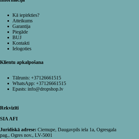
Kā iepirkties?
Atteikums
Garantija
Piegāde
BUJ
Kontakti
Ielogoties
Klientu apkalpošana
Tālrunis:
+37126661515
WhatsApp:
+37126661515
Epasts:
info@dropshop.lv
Rekvizīti
SIA AFI
Juridiskā adrese:
Ciemupe, Daugavpils iela 1a, Ogresgala
pag., Ogres nov., LV-5001