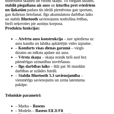
nodrošinot skaidru un virzītu skaņu. To vieglais dizains,
stabilā piegulšana aiz auss
un
izturība pret sviedriem
un šļakatām
padara tās ideāli piemērotas gan sportam,
gan ikdienas lietošanai. Ilgs akumulatora darbības laiks
un stabils
Bluetooth
savienojums nodrošina ērtības,
bieži neķeroties pie austiņu korpusa.
Produkta funkcijas:
–
Atvērta auss konstrukcija
– nav spiediena uz
auss kanālu un labāka apkārtējās vides izpratne.
–
Komforts visas dienas garumā
– viegls
dizains un mīksta apdare aiz auss.
–
Vērsta skaņa
– skaņa nonāk tieši ausī bez
pārmērīgas uzmanības novēršanas.
–
Ilgs darbības laiks
– līdz pat 36 stundām
darbības ar uzlādes futrāli.
–
Stabila Bluetooth 5.3 savienojamība
–
vienmērīgs savienojums un zema latentuma
pakāpe.
Tehniskie parametri:
– Marka –
Baseus
– Modelis –
Baseus Eli 2i Fit