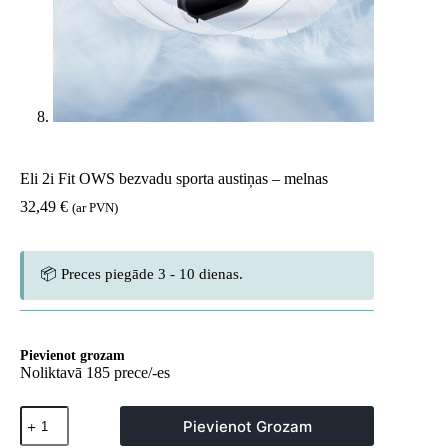
Eli 2i Fit OWS bezvadu sporta austiņas – melnas
32,49
€
(ar PVN)
📦 Preces piegāde 3 - 10 dienas.
Pievienot grozam
Noliktavā 185 prece/-es
Eli
Pievienot Grozam
2i
Fit