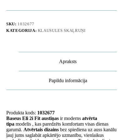
OWS
bezvadu
sporta
austiņas
SKU:
1032677
-
KATEGORIJA:
KLAUSULES SKAĻRUŅI
melnas
daudzums
Apraksts
Papildu informācija
Produkta kods:
1032677
Baseus Eli 2i Fit austiņas
ir moderns
atvērta
tipa
modelis , kas paredzēts komfortam visas dienas
garumā.
Atvērtais dizains
bez spiediena uz auss kanālu
ļauj jums saglabāt apkārtējo uzmanību, vienlaikus