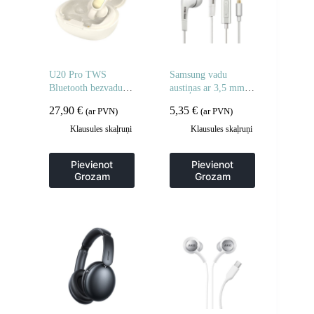
U20 Pro TWS
Samsung vadu
Bluetooth bezvadu
austiņas ar 3,5 mm
austiņas – baltas
mini ligzdu, stereo
27,90
€
5,35
€
(ar PVN)
(ar PVN)
Hi-Fi – baltas
Klausules skaļruņi
Klausules skaļruņi
Pievienot
Pievienot
Grozam
Grozam