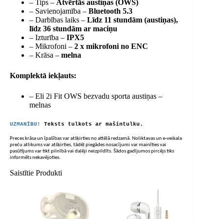
– Tips –
Atvērtās austiņas (OWS)
– Savienojamība –
Bluetooth 5.3
– Darbības laiks –
Līdz 11 stundām (austiņas),
līdz 36 stundām ar maciņu
– Izturība –
IPX5
– Mikrofoni –
2 x mikrofoni no ENC
– Krāsa –
melna
Komplektā iekļauts:
– Eli 2i Fit OWS bezvadu sporta austiņas –
melnas
UZMANĪBU!
Teksts tulkots ar mašīntulku.
Preces krāsa un īpašības var atšķirties no attēlā redzamā. Noliktavas un e-veikala
preču atlikums var atšķirties, tādēļ piegādes nosacījumi var mainīties vai
pasūtījums var tikt pilnībā vai daļēji neizpildīts. Šādos gadījumos pircējs tiks
informēts nekavējoties.
Saistītie Produkti