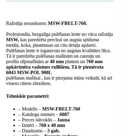
Ražotāja nosaukums:
MSW-FBELT-760.
Profesionāla, bezgalīga pulēšanas lente no vācu ražotāja
MSW,
kas paredzēta precīzai un augsta spīduma
metāla, koka, plastmasas un citu detaļu apdarei.
Pulēšanas lente ir izgatavota no augstas kvalitātes filca.
Tā ir paredzēta pulēšanas mašīnām un cauruļu un
profilu slīpmašīnām ar
40 mm
platiem un
760 mm
apkārtmēra vadotnes rullīšiem. Tā ir piemērota
6043 MSW-POL 900L
pulēšanas mašīnai
, kas ir pieejama mūsu veikalā, kā arī
visiem citiem zīmoliem.
Tehniskie parametri:
– Modelis –
MSW-FBELT-760
– Kataloga numurs –
6087
– Preces stāvoklis –
Jauna
– Izmēri –
760 x 40 mm
– Daudzums –
5 gab.