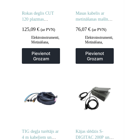
Rokas deglis CUT
Masas kabelis ar
120 plazmas
metināšanas mašīnu
griezējam ar vadotni
250A
125,09
€
76,07
€
(ar PVN)
(ar PVN)
Elektroinstrumenti
,
Elektroinstrumenti
,
Metināšana
,
Metināšana
,
Metināšanas
Metināšanas
piederumi
piederumi
Pievienot
Pievienot
Grozam
Grozam
TIG degļa turētājs ar
Kājas slēdzis S-
4 m kabeļiem un
DIGITAC 200P un