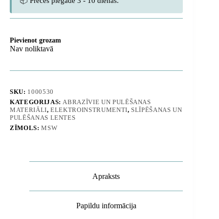
📦 Preces piegāde 3 - 10 dienas.
Pievienot grozam
Nav noliktavā
SKU:
1000530
KATEGORIJAS:
ABRAZĪVIE UN PULĒŠANAS
MATERIĀLI
,
ELEKTROINSTRUMENTI
,
SLĪPĒŠANAS UN
PULĒŠANAS LENTES
ZĪMOLS:
MSW
Apraksts
Papildu informācija