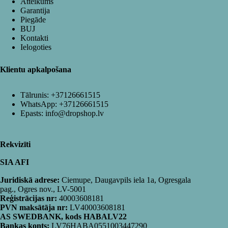
Atteikums
Garantija
Piegāde
BUJ
Kontakti
Ielogoties
Klientu apkalpošana
Tālrunis:
+37126661515
WhatsApp:
+37126661515
Epasts:
info@dropshop.lv
Rekvizīti
SIA AFI
Juridiskā adrese:
Ciemupe, Daugavpils iela 1a, Ogresgala
pag., Ogres nov., LV-5001
Reģistrācijas nr:
40003608181
PVN maksātāja nr:
LV40003608181
AS SWEDBANK, kods HABALV22
Bankas konts:
LV76HABA0551003447290