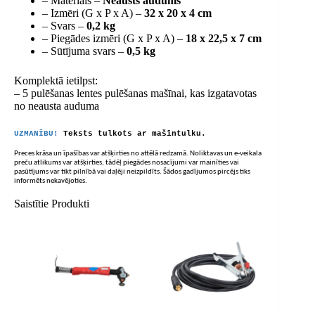
– Materiāls –
Neausts audums
– Izmēri (G x P x A) –
32 x 20 x 4 cm
– Svars –
0,2 kg
– Piegādes izmēri (G x P x A) –
18 x 22,5 x 7 cm
– Sūtījuma svars –
0,5 kg
Komplektā ietilpst:
– 5 pulēšanas lentes pulēšanas mašīnai, kas izgatavotas
no neausta auduma
UZMANĪBU!
Teksts tulkots ar mašīntulku.
Preces krāsa un īpašības var atšķirties no attēlā redzamā. Noliktavas un e-veikala
preču atlikums var atšķirties, tādēļ piegādes nosacījumi var mainīties vai
pasūtījums var tikt pilnībā vai daļēji neizpildīts. Šādos gadījumos pircējs tiks
informēts nekavējoties.
Saistītie Produkti