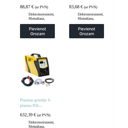
piederumiem 315A
S-DIGITAC 315P
88,87
€
83,68
€
(ar PVN)
(ar PVN)
metināšanas iekārtām
Elektroinstrumenti
,
Elektroinstrumenti
,
Metināšana
,
Metināšana
,
Metināšanas
Metināšanas
piederumi
piederumi
Pievienot
Pievienot
Grozam
Grozam
Plazmas griezējs S-
plazma 85h
pārdošanas 85A
632,39
€
(ar PVN)
Elektroinstrumenti
,
Metināšana
,