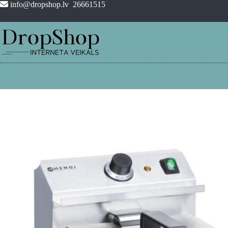
Pāriet
info@dropshop.lv
26661515
uz
saturu