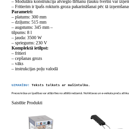
– Modulāra konstrukcija atvieglo tīrīšanu (tauku tvertni var izņe
– Fritierim ir īpašs rokturis groza pakarināšanai pēc tā izņemšanas
Parametri:
– platums: 300 mm
– dziļums: 515 mm
– augstums: 345 mm –
tilpums: 8 l
– jauda: 3500 W
– spriegums: 230 V
Komplektā ietilpst:
– fritieri
– cepšanas grozs
– vāks
– instrukcijas poļu valodā
UZMANĪBU!
Teksts tulkots ar mašīntulku.
Preces krāsa un īpašības var atšķirties no attēlā redzamā. Noliktavas un e-veikala preču atliku
Saistītie Produkti