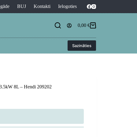
egāde
BUJ
Kontakti
Ielogoties
0,00
€
Shopping
cart
Sazināties
V 3.5kW 8L – Hendi 209202