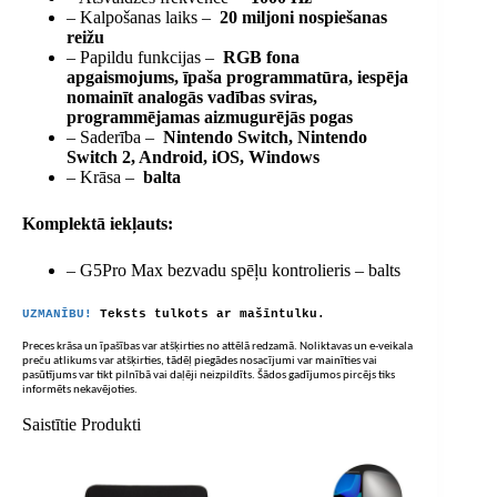
– Kalpošanas laiks –
20 miljoni nospiešanas
reižu
– Papildu funkcijas –
RGB fona
apgaismojums, īpaša programmatūra, iespēja
nomainīt analogās vadības sviras,
programmējamas aizmugurējās pogas
– Saderība –
Nintendo Switch, Nintendo
Switch 2, Android, iOS, Windows
– Krāsa –
balta
Komplektā iekļauts:
– G5Pro Max bezvadu spēļu kontrolieris – balts
UZMANĪBU!
Teksts tulkots ar mašīntulku.
Preces krāsa un īpašības var atšķirties no attēlā redzamā. Noliktavas un e-veikala
preču atlikums var atšķirties, tādēļ piegādes nosacījumi var mainīties vai
pasūtījums var tikt pilnībā vai daļēji neizpildīts. Šādos gadījumos pircējs tiks
informēts nekavējoties.
Saistītie Produkti