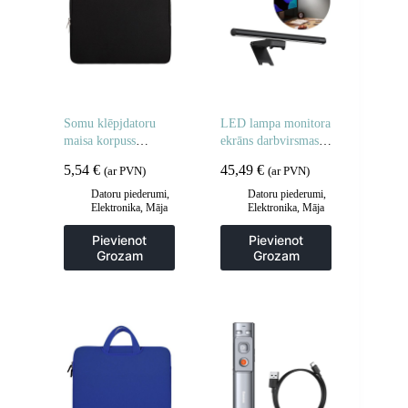
Somu klēpjdatoru
LED lampa monitora
maisa korpuss
ekrāns darbvirsmas
planšetdators 15.6 ”
ekrāna
5,54
€
45,49
€
(ar PVN)
(ar PVN)
melns
apgaismojumam
melns i-wok2
Datoru piederumi
,
Datoru piederumi
,
Elektronika
,
Māja
Elektronika
,
Māja
un dārzs
un dārzs
Pievienot
Pievienot
Grozam
Grozam