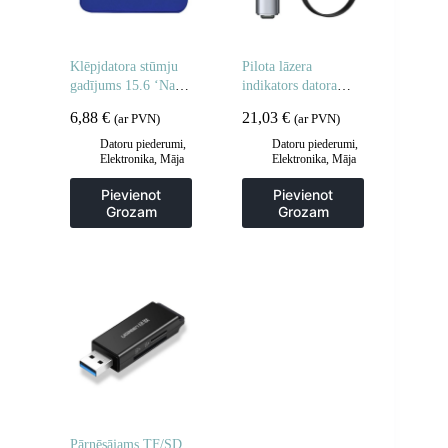
Klēpjdatora stūmju
Pilota lāzera
gadījums 15.6 ‘Navy
indikators datora
Blue klēpjdators
prezentācijai ar
6,88
€
21,03
€
(ar PVN)
(ar PVN)
iebūvētu oranžu
punktu pelēku
Datoru piederumi
,
Datoru piederumi
,
Elektronika
,
Māja
Elektronika
,
Māja
akumulatoru
un dārzs
un dārzs
Pievienot
Pievienot
Grozam
Grozam
Pārnēsājams TF/SD