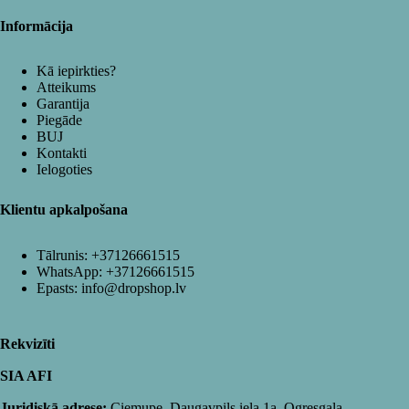
Informācija
Kā iepirkties?
Atteikums
Garantija
Piegāde
BUJ
Kontakti
Ielogoties
Klientu apkalpošana
Tālrunis:
+37126661515
WhatsApp:
+37126661515
Epasts:
info@dropshop.lv
Rekvizīti
SIA AFI
Juridiskā adrese:
Ciemupe, Daugavpils iela 1a, Ogresgala