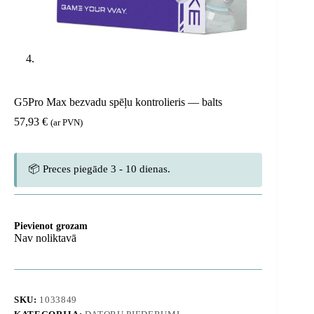
G5Pro Max bezvadu spēļu kontrolieris — balts
57,93
€
(ar PVN)
📦 Preces piegāde 3 - 10 dienas.
Pievienot grozam
Nav noliktavā
SKU:
1033849