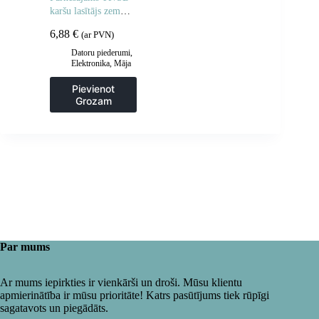
karšu lasītājs zem
USB 3.0 melna
6,88
€
(ar PVN)
Datoru piederumi
,
Elektronika
,
Māja
un dārzs
Pievienot
Grozam
Par mums
Ar mums iepirkties ir vienkārši un droši. Mūsu klientu
apmierinātība ir mūsu prioritāte! Katrs pasūtījums tiek rūpīgi
sagatavots un piegādāts.