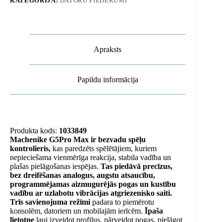
KATEGORIJA:
DATORU PIEDERUMI
Apraksts
Papildu informācija
Produkta kods:
1033849
Machenike G5Pro Max ir bezvadu spēļu
kontrolieris,
kas paredzēts spēlētājiem, kuriem
nepieciešama vienmērīga reakcija, stabila vadība un
plašas pielāgošanas iespējas.
Tas piedāvā precīzus,
bez dreifēšanas analogus, augstu atsaucību,
programmējamas aizmugurējās pogas un kustību
vadību ar uzlabotu vibrācijas atgriezenisko saiti.
Trīs savienojuma režīmi
padara to piemērotu
konsolēm, datoriem un mobilajām ierīcēm.
Īpaša
lietotne
ļauj izveidot profilus, pārveidot pogas, pielāgot