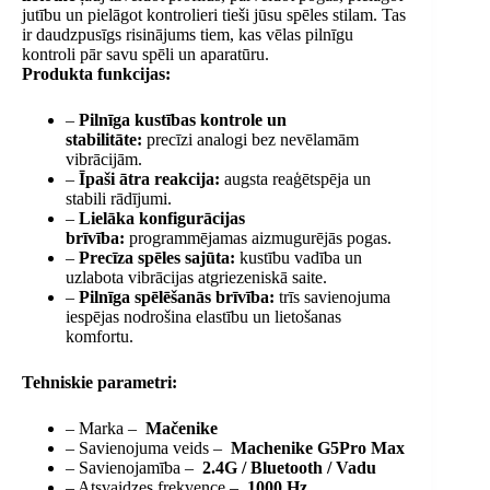
jutību un pielāgot kontrolieri tieši jūsu spēles stilam. Tas
ir daudzpusīgs risinājums tiem, kas vēlas pilnīgu
kontroli pār savu spēli un aparatūru.
Produkta funkcijas:
–
Pilnīga kustības kontrole un
stabilitāte:
precīzi analogi bez nevēlamām
vibrācijām.
–
Īpaši ātra reakcija:
augsta reaģētspēja un
stabili rādījumi.
–
Lielāka konfigurācijas
brīvība:
programmējamas aizmugurējās pogas.
–
Precīza spēles sajūta:
kustību vadība un
uzlabota vibrācijas atgriezeniskā saite.
–
Pilnīga spēlēšanās brīvība:
trīs savienojuma
iespējas nodrošina elastību un lietošanas
komfortu.
Tehniskie parametri:
– Marka –
Mačenike
– Savienojuma veids –
Machenike G5Pro Max
– Savienojamība –
2.4G / Bluetooth / Vadu
– Atsvaidzes frekvence –
1000 Hz