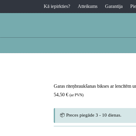
Kā iepirkties?
Atteikums
Garantija
Pi
Garas riteņbraukšanas bikses ar lencītēm 
54,50
€
(ar PVN)
📦 Preces piegāde 3 - 10 dienas.