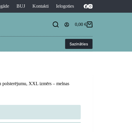
egāde
BUJ
Kontakti
Ielogoties
0,00
€
Shopping
cart
Sazināties
un polsterējumu, XXL izmērs – melnas