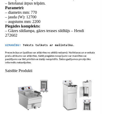
– lietošanai ārpus telpām.
Parametri:
– diametrs mm: 770
– jauda (W): 12700
– augstums mm: 2200
Piegādes komplekts:
– Gāzes sildlampa, gāzes terases sildītājs – Hendi
272602
UZMANĪBU!
Teksts tulkots ar mašīntulku.
Preces krāsa un īpašības var atšķirties no attēlā redzamā. Noliktavas un e-veikala
preču atlikums var atšķirties, tādēļ piegādes nosacījumi var mainīties vai
pasūtījums var tikt pilnībā vai daļēji neizpildīts. Šādos gadījumos pircējs tiks
informēts nekavējoties.
Saistītie Produkti