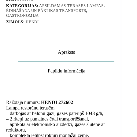
KATEGORIJAS:
APSILDĀMĀS TERASES LAMPAS
,
ĒDINĀŠANA UN PĀRTIKAS TRANSPORTS
,
GASTRONOMIJA
ZĪMOLS:
HENDI
Apraksts
Papildu informācija
Ražotāja numurs:
HENDI 272602
Lampa restorānu terasēm,
– darbojas ar balonu gāzi, gāzes patēriņš 1048 g/h,
– 2 riteņi uz pamatnes ērtai transportēšanai,
– aprīkota ar elektronisko aizdedzi, gāzes šļūtene ar
reduktoru,
– komplektā ietilpst rokturi montāžai zemē,