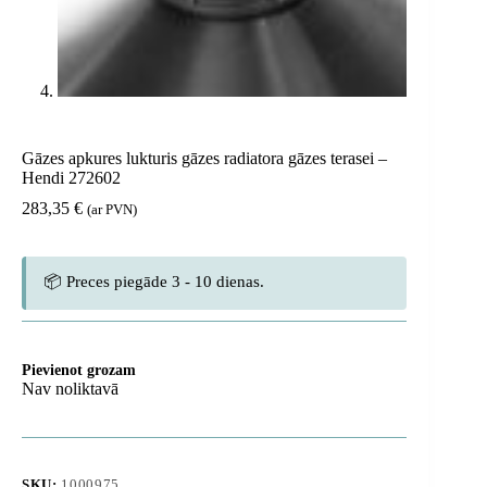
Gāzes apkures lukturis gāzes radiatora gāzes terasei –
Hendi 272602
283,35
€
(ar PVN)
📦 Preces piegāde 3 - 10 dienas.
Pievienot grozam
Nav noliktavā
SKU:
1000975