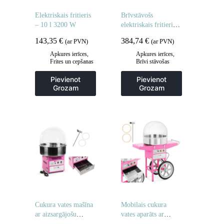
Elektriskais fritieris
Brīvstāvošs
– 10 l 3200 W
elektriskais fritieris
uz skapja 400V 10L
143,35
€
384,74
€
(ar PVN)
(ar PVN)
Apkures ierīces
,
Apkures ierīces
,
Frites un cepšanas
Brīvi stāvošas
iekārtas
,
cepšanas iekārtas
,
Gastronomija
,
Frites un cepšanas
Pievienot
Pievienot
Regulējamas
iekārtas
,
Grozam
Grozam
cepšanas iekārtas
,
Gastronomija
,
Virtuve
Virtuve
Cukura vates mašīna
Mobilais cukura
ar aizsargājošu
vates aparāts ar
pārsegu 52 cm
ratiņiem