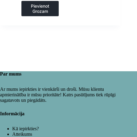
Pievienot
Grozam
Par mums
Ar mums iepirkties ir vienkārši un droši. Mūsu klientu
apmierinātība ir mūsu prioritāte! Katrs pasūtījums tiek rūpīgi
sagatavots un piegādāts.
Informācija
Kā iepirkties?
Atteikums