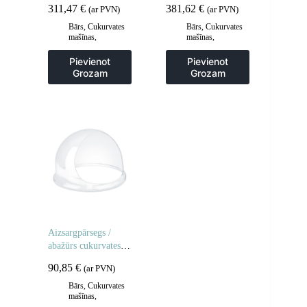
311,47
€
381,62
€
(ar PVN)
(ar PVN)
Bārs
,
Cukurvates
Bārs
,
Cukurvates
mašīnas
,
mašīnas
,
Gastronomija
Gastronomija
Pievienot
Pievienot
Grozam
Grozam
Aizsargpārsegs /
abažūrs cukurvates
mašīnai 52cm
90,85
€
(ar PVN)
Bārs
,
Cukurvates
mašīnas
,
Gastronomija