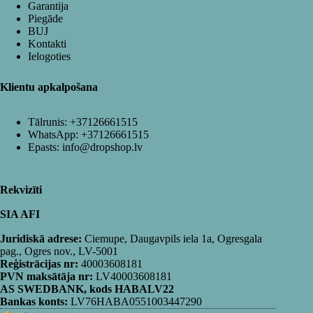
Garantija
Piegāde
BUJ
Kontakti
Ielogoties
Klientu apkalpošana
Tālrunis:
+37126661515
WhatsApp:
+37126661515
Epasts:
info@dropshop.lv
Rekvizīti
SIA AFI
Juridiskā adrese:
Ciemupe, Daugavpils iela 1a, Ogresgala
pag., Ogres nov., LV-5001
Reģistrācijas nr:
40003608181
PVN maksātāja nr:
LV40003608181
AS SWEDBANK, kods HABALV22
Bankas konts:
LV76HABA0551003447290