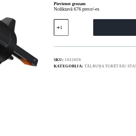
Pievienot grozam
Noliktavā 676 prece/-es
Gravity
automašīnas
tālruņa
turētājs
gaisa
atverei
-
pelēks
SKU:
1032659
daudzums
KATEGORIJA:
TĀLRUŅA TURĒTĀJU STAT