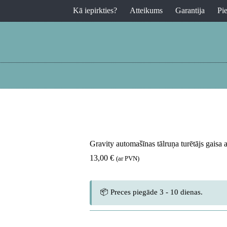
Kā iepirkties?
Atteikums
Garantija
Pi
Gravity automašīnas tālruņa turētājs gaisa a
13,00
€
(ar PVN)
📦 Preces piegāde 3 - 10 dienas.