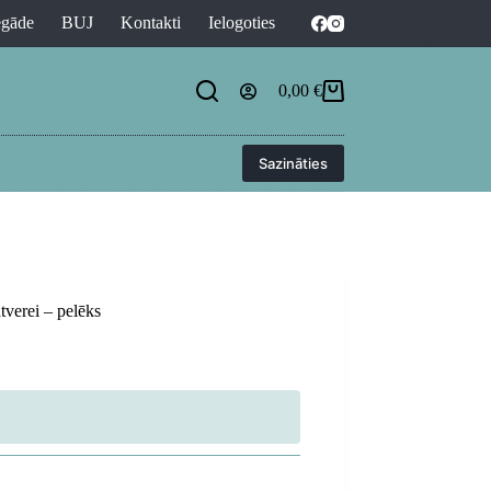
egāde
BUJ
Kontakti
Ielogoties
0,00
€
Shopping
cart
Sazināties
tverei – pelēks