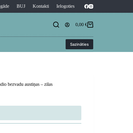
egāde
BUJ
Kontakti
Ielogoties
0,00
€
Shopping
cart
Sazināties
dio bezvadu austiņas – zilas