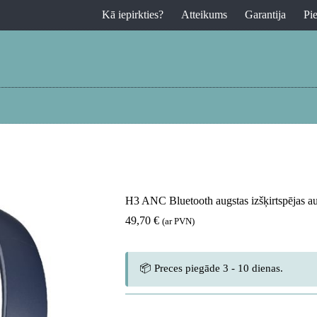
Kā iepirkties?
Atteikums
Garantija
Pi
H3 ANC Bluetooth augstas izšķirtspējas au
49,70
€
(ar PVN)
📦 Preces piegāde 3 - 10 dienas.