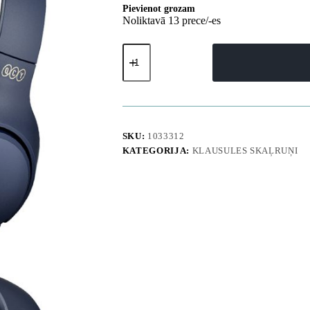
Pievienot grozam
Noliktavā 13 prece/-es
H3
ANC
Bluetooth
augstas
izšķirtspējas
audio
bezvadu
austiņas
SKU:
1033312
-
KATEGORIJA:
KLAUSULES SKAĻRUŅI
zilas
daudzums