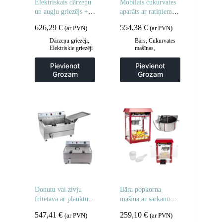
Elektriskais dārzeņu
Mobilais cukurvates
un augļu griezējs + 5
aparāts ar ratiņiem uz
diski
riteņiem
626,29
€
554,38
€
(ar PVN)
(ar PVN)
Dārzeņu griezēji
,
Bārs
,
Cukurvates
Elektriskie griezēji
mašīnas
,
un griezēji
,
Gastronomija
Gastronomija
,
Pievienot
Pievienot
Manuāla un
Grozam
Grozam
mehāniska
apstrāde
,
Virtuve
Donutu vai zivju
Bāra popkorna
fritētava ar plauktu,
mašīna ar sarkanu
divi grozi 24L
jumtu
547,41
€
259,10
€
(ar PVN)
(ar PVN)