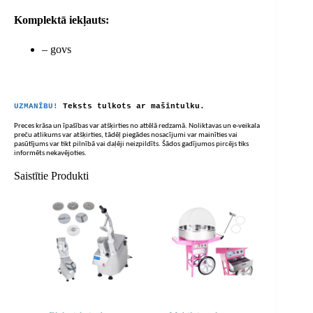
Komplektā iekļauts:
– govs
UZMANĪBU!
Teksts tulkots ar mašīntulku.
Preces krāsa un īpašības var atšķirties no attēlā redzamā. Noliktavas un e-veikala
preču atlikums var atšķirties, tādēļ piegādes nosacījumi var mainīties vai
pasūtījums var tikt pilnībā vai daļēji neizpildīts. Šādos gadījumos pircējs tiks
informēts nekavējoties.
Saistītie Produkti