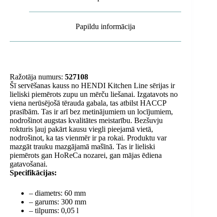
Papildu informācija
Ražotāja numurs:
527108
Šī servēšanas kauss no HENDI Kitchen Line sērijas ir
lieliski piemērots zupu un mērču liešanai. Izgatavots no
viena nerūsējošā tērauda gabala, tas atbilst HACCP
prasībām. Tas ir arī bez metinājumiem un locījumiem,
nodrošinot augstas kvalitātes meistarību. Bezšuvju
rokturis ļauj pakārt kausu viegli pieejamā vietā,
nodrošinot, ka tas vienmēr ir pa rokai. Produktu var
mazgāt trauku mazgājamā mašīnā. Tas ir lieliski
piemērots gan HoReCa nozarei, gan mājas ēdiena
gatavošanai.
Specifikācijas:
– diametrs: 60 mm
– garums: 300 mm
– tilpums: 0,05 l