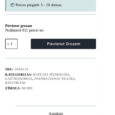
📦 Preces piegāde 3 - 10 dienas.
Pievienot grozam
Noliktavā 911 prece/-es
Kitchen
Pievienot Grozam
Line
tērauda
HACCP
kauss
0,05
l
SKU:
1004214
-
KATEGORIJAS:
BUFETES PIEDERUMI
,
Hendi
GASTRONOMIJA
,
PASNIEGŠANAS TRAUKI
,
527108
RESTORĀNS
daudzums
ZĪMOLS:
HENDI
Apraksts