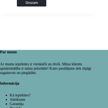
apsildes skapji
Grozam
Par mums
Ar mums iepirkties ir vienkārši un droši. Mūsu klientu
apmierinātība ir mūsu prioritāte! Katrs pasūtījums tiek rūpīgi
sagatavots un piegādāts.
Informācija
Kā iepirkties?
Atteikums
Garantija