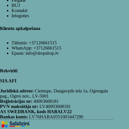
Piegāde
BUJ
Kontakti
Ielogoties
Klientu apkalpošana
Tālrunis:
+37126661515
WhatsApp:
+37126661515
Epasts:
info@dropshop.lv
Rekvizīti
SIA AFI
Juridiskā adrese:
Ciemupe, Daugavpils iela 1a, Ogresgala
pag., Ogres nov., LV-5001
Reģistrācijas nr:
40003608181
PVN maksātāja nr:
LV40003608181
AS SWEDBANK, kods HABALV22
Bankas konts:
LV76HABA0551003447290