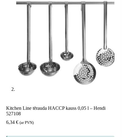
Kitchen Line tērauda HACCP kauss 0,05 l – Hendi
527108
6,34
€
(ar PVN)