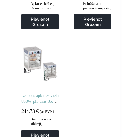
Apkures ierīces
,
Ēdināšana un
Donut un zivju
pārtikas transports
,
fritieri
,
Frites un
Gastronomija
,
cepšanas iekārtas
,
Popkorna mašīnas
Pievienot
Pievienot
Gastronomija
,
Grozam
Grozam
Virtuve
Izstādes apkures vieta
850W platums 35,5
cm
244,73
€
(ar PVN)
Bain-marie un
sildītāji
,
Gastronomija
,
Vitrīnu skapji un
Pievienot