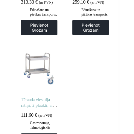
313,33
€
259,10
€
(ar PVN)
(ar PVN)
Ēdināšana un
Ēdināšana un
pārtikas transports
,
pārtikas transports
,
Gastronomija
,
Gastronomija
,
Popkorna mašīnas
Popkorna mašīnas
Pievienot
Pievienot
Grozam
Grozam
Tērauda viesmīļa
ratiņi, 2 plaukti, ar
dziļiem plauktiem
111,60
€
(ar PVN)
Gastronomija
,
Tehnoloģiskās
mēbeles
,
Viesmīlis