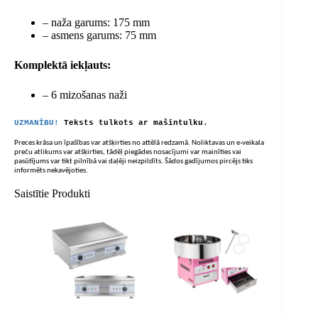
– naža garums: 175 mm
– asmens garums: 75 mm
Komplektā iekļauts:
– 6 mizošanas naži
UZMANĪBU!
Teksts tulkots ar mašīntulku.
Preces krāsa un īpašības var atšķirties no attēlā redzamā. Noliktavas un e-veikala
preču atlikums var atšķirties, tādēļ piegādes nosacījumi var mainīties vai
pasūtījums var tikt pilnībā vai daļēji neizpildīts. Šādos gadījumos pircējs tiks
informēts nekavējoties.
Saistītie Produkti