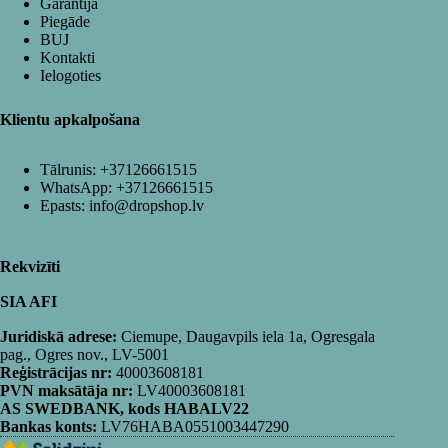
Garantija
Piegāde
BUJ
Kontakti
Ielogoties
Klientu apkalpošana
Tālrunis:
+37126661515
WhatsApp:
+37126661515
Epasts:
info@dropshop.lv
Rekvizīti
SIA AFI
Juridiskā adrese:
Ciemupe, Daugavpils iela 1a, Ogresgala
pag., Ogres nov., LV-5001
Reģistrācijas nr:
40003608181
PVN maksātāja nr:
LV40003608181
AS SWEDBANK, kods HABALV22
Bankas konts:
LV76HABA0551003447290