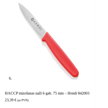
HACCP mizošanas naži 6 gab. 75 mm – Hendi 842003
23,39
€
(ar PVN)