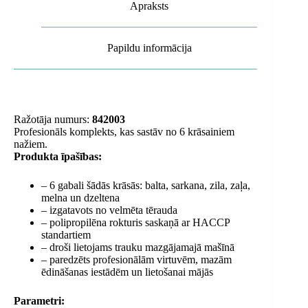
Apraksts
Papildu informācija
Ražotāja numurs:
842003
Profesionāls komplekts, kas sastāv no 6 krāsainiem
nažiem.
Produkta īpašības:
– 6 gabali šādās krāsās: balta, sarkana, zila, zaļa,
melna un dzeltena
– izgatavots no velmēta tērauda
– polipropilēna rokturis saskaņā ar HACCP
standartiem
– droši lietojams trauku mazgājamajā mašīnā
– paredzēts profesionālām virtuvēm, mazām
ēdināšanas iestādēm un lietošanai mājās
Parametri: