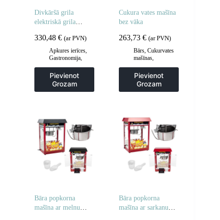
Divkāršā grila
Cukura vates mašīna
elektriskā grila
bez vāka
plāksne 60 cm
330,48
€
263,73
€
(ar PVN)
(ar PVN)
Apkures ierīces
,
Bārs
,
Cukurvates
Gastronomija
,
mašīnas
,
Grila restes un
Gastronomija
sildīšanas
Pievienot
Pievienot
plāksnes
,
Grila
Grozam
Grozam
šķīvji
,
Virtuve
Bāra popkorna
Bāra popkorna
mašīna ar melnu
mašīna ar sarkanu
jumtu
jumtu