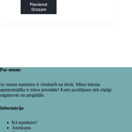
un transporta ratiņi
,
Pievienot
Virtuve
Grozam
Par mums
Ar mums iepirkties ir vienkārši un droši. Mūsu klientu
apmierinātība ir mūsu prioritāte! Katrs pasūtījums tiek rūpīgi
sagatavots un piegādāts.
Informācija
Kā iepirkties?
Atteikums