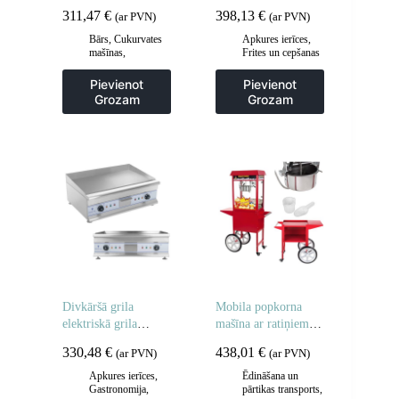
pārsegu 52 cm
krāniem 400V –
311,47
€
398,13
€
(ar PVN)
(ar PVN)
2x10L
Bārs
,
Cukurvates
Apkures ierīces
,
mašīnas
,
Frites un cepšanas
Gastronomija
iekārtas
,
Gastronomija
,
Pievienot
Pievienot
Regulējamas
Grozam
Grozam
cepšanas iekārtas
,
Virtuve
Divkāršā grila
Mobila popkorna
elektriskā grila
mašīna ar ratiņiem uz
plāksne 60 cm
riteņiem
330,48
€
438,01
€
(ar PVN)
(ar PVN)
Apkures ierīces
,
Ēdināšana un
Gastronomija
,
pārtikas transports
,