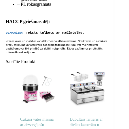
– PL rokasgrāmata
HACCP griešanas dēļi
UZMANĪBU!
Teksts tulkots ar mašīntulku.
Preces krāsa un īpašības var atšķirties no attēlā redzamā. Noliktavas un e-veikala
preču atlikums var atšķirties, tādēļ piegādes nosacījumi var mainīties vai
pasūtījums var tikt pilnībā vai daļēji neizpildīts. Šādos gadījumos pircējs tiks
informēts nekavējoties.
Saistītie Produkti
Cukura vates mašīna
Dubultais fritieris ar
ar aizsargājošu
divām kamerām un