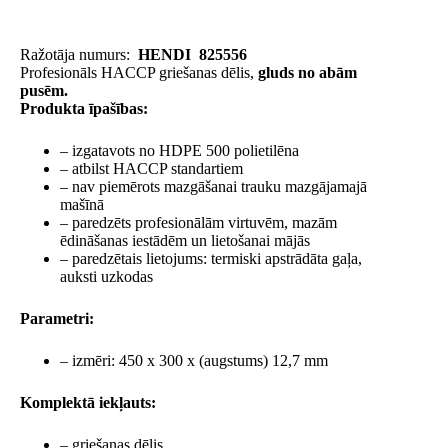
Ražotāja numurs:
HENDI
825556
Profesionāls HACCP griešanas dēlis,
gluds no abām
pusēm.
Produkta īpašības:
– izgatavots no HDPE 500 polietilēna
– atbilst HACCP standartiem
– nav piemērots mazgāšanai trauku mazgājamajā
mašīnā
– paredzēts profesionālām virtuvēm, mazām
ēdināšanas iestādēm un lietošanai mājās
– paredzētais lietojums: termiski apstrādāta gaļa,
auksti uzkodas
Parametri:
– izmēri: 450 x 300 x (augstums) 12,7 mm
Komplektā iekļauts:
– griešanas dēlis