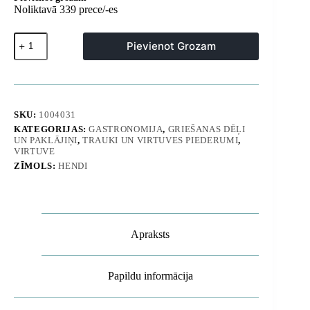
Noliktavā 339 prece/-es
HACCP
Pievienot Grozam
griešanas
dēlis
gaļai
un
aukstajiem
uzkodas
SKU:
1004031
gabaliņiem
KATEGORIJAS:
GASTRONOMIJA
,
GRIEŠANAS DĒĻI
450x300mm
UN PAKLĀJIŅI
,
TRAUKI UN VIRTUVES PIEDERUMI
,
brūns
VIRTUVE
-
ZĪMOLS:
HENDI
Hendi
825556
daudzums
Apraksts
Papildu informācija