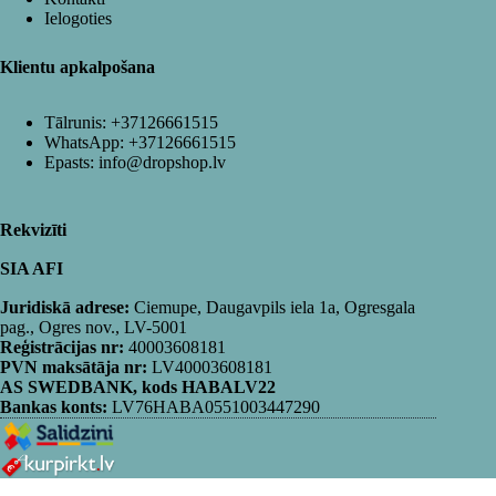
Ielogoties
Klientu apkalpošana
Tālrunis:
+37126661515
WhatsApp:
+37126661515
Epasts:
info@dropshop.lv
Rekvizīti
SIA AFI
Juridiskā adrese:
Ciemupe, Daugavpils iela 1a, Ogresgala
pag., Ogres nov., LV-5001
Reģistrācijas nr:
40003608181
PVN maksātāja nr:
LV40003608181
AS SWEDBANK, kods HABALV22
Bankas konts:
LV76HABA0551003447290