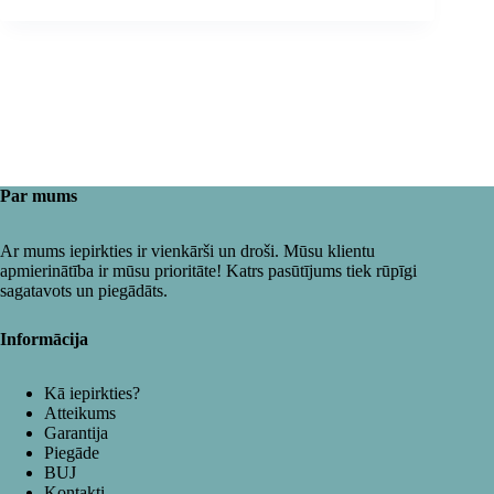
Par mums
Ar mums iepirkties ir vienkārši un droši. Mūsu klientu
apmierinātība ir mūsu prioritāte! Katrs pasūtījums tiek rūpīgi
sagatavots un piegādāts.
Informācija
Kā iepirkties?
Atteikums
Garantija
Piegāde
BUJ
Kontakti