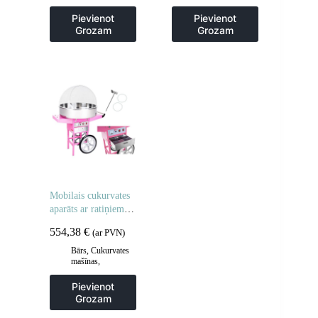
Grila restes un
Gastronomija
,
sildīšanas
Popkorna mašīnas
Pievienot
Pievienot
plāksnes
,
Grila
Grozam
Grozam
šķīvji
,
Virtuve
Mobilais cukurvates
aparāts ar ratiņiem uz
riteņiem
554,38
€
(ar PVN)
Bārs
,
Cukurvates
mašīnas
,
Gastronomija
Pievienot
Grozam