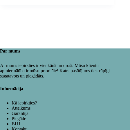
Par mums
Ar mums iepirkties ir vienkārši un droši. Mūsu klientu
apmierinātība ir mūsu prioritāte! Katrs pasūtījums tiek rūpīgi
sagatavots un piegādāts.
Informācija
Kā iepirkties?
Atteikums
Garantija
Piegāde
BUJ
Kontakti