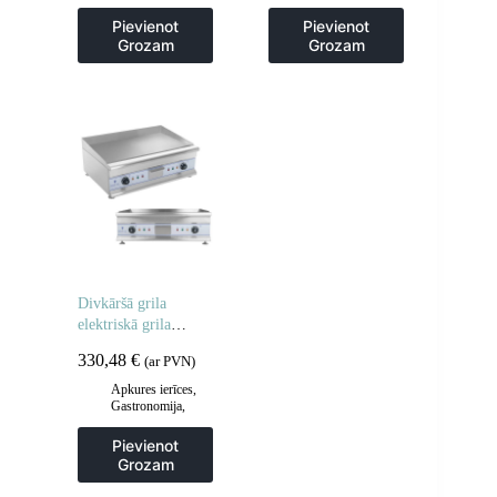
Gastronomija
,
Gastronomija
,
Popkorna mašīnas
Popkorna mašīnas
Pievienot
Pievienot
Grozam
Grozam
Divkāršā grila
elektriskā grila
plāksne 60 cm
330,48
€
(ar PVN)
Apkures ierīces
,
Gastronomija
,
Grila restes un
sildīšanas
Pievienot
plāksnes
,
Grila
Grozam
šķīvji
,
Virtuve