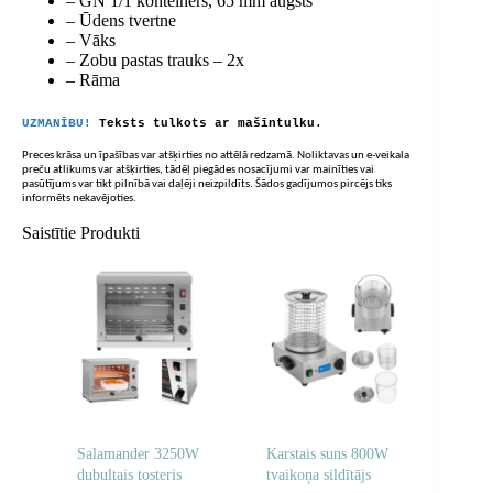
– GN 1/1 konteiners, 65 mm augsts
– Ūdens tvertne
– Vāks
– Zobu pastas trauks – 2x
– Rāma
UZMANĪBU!
Teksts tulkots ar mašīntulku.
Preces krāsa un īpašības var atšķirties no attēlā redzamā. Noliktavas un e-veikala
preču atlikums var atšķirties, tādēļ piegādes nosacījumi var mainīties vai
pasūtījums var tikt pilnībā vai daļēji neizpildīts. Šādos gadījumos pircējs tiks
informēts nekavējoties.
Saistītie Produkti
Salamander 3250W
Karstais suns 800W
dubultais tosteris
tvaikoņa sildītājs