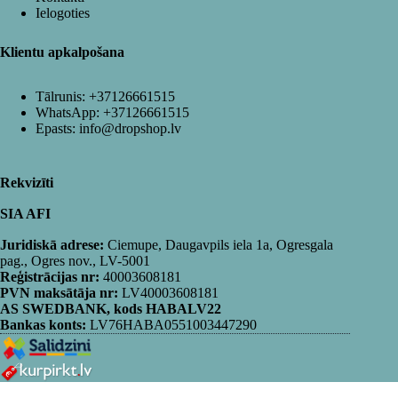
Ielogoties
Klientu apkalpošana
Tālrunis:
+37126661515
WhatsApp:
+37126661515
Epasts:
info@dropshop.lv
Rekvizīti
SIA AFI
Juridiskā adrese:
Ciemupe, Daugavpils iela 1a, Ogresgala
pag., Ogres nov., LV-5001
Reģistrācijas nr:
40003608181
PVN maksātāja nr:
LV40003608181
AS SWEDBANK, kods HABALV22
Bankas konts:
LV76HABA0551003447290