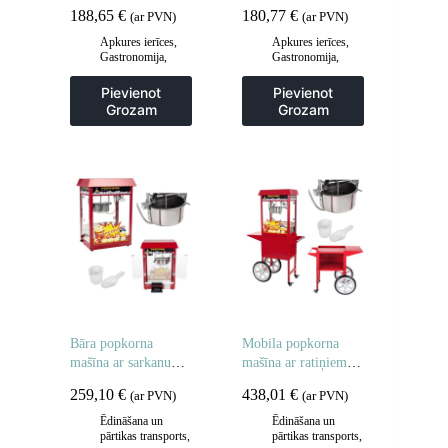
188,65
€
180,77
€
(ar PVN)
(ar PVN)
Apkures ierīces
,
Apkures ierīces
,
Gastronomija
,
Gastronomija
,
Tosteri tosteri
,
Hotdogu
Virtuve
aprīkojums
,
Pievienot
Pievienot
Virtuve
Grozam
Grozam
Bāra popkorna
Mobila popkorna
mašīna ar sarkanu
mašīna ar ratiņiem uz
jumtu
riteņiem
259,10
€
438,01
€
(ar PVN)
(ar PVN)
Ēdināšana un
Ēdināšana un
pārtikas transports
,
pārtikas transports
,