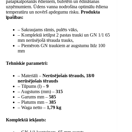
pašapkalpošanās ēdieniem, bufetēm un ēdināšanas
uzņēmumiem. Ūdens vanna nodrošina optimālu ēdiena
temperatūru un novērš apdegumu risku.
Produkta
īpašības:
– Sakraujams rāmis, pulēts vāks,
– Komplektā ietilpst 2 pastas trauki un GN 1/1 65
mm nerūsējošā tērauda trauks,
– Piemērots GN traukiem ar augstumu līdz 100
mm
Tehniskie parametri:
– Materiāli –
Nerūsējošais tērauds, 18/0
nerūsējošais tērauds
– Tilpums (l) –
9
– Augstums (mm) –
315
– Garums mm –
585
– Platums mm –
385
– Waga netto –
1,79 kg
Komplektā iekļauts: