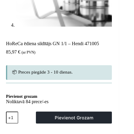
HoReCa ēdiena sildītājs GN 1/1 – Hendi 471005
85,97
€
(ar PVN)
📦 Preces piegāde 3 - 10 dienas.
Pievienot grozam
Noliktavā 84 prece/-es
HoReCa
Pievienot Grozam
ēdiena
sildītājs
GN