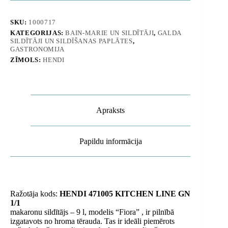
1/1
-
Hendi
SKU:
1000717
471005
KATEGORIJAS:
BAIN-MARIE UN SILDĪTĀJI
,
GALDA
daudzums
SILDĪTĀJI UN SILDĪŠANAS PAPLĀTES
,
GASTRONOMIJA
ZĪMOLS:
HENDI
Apraksts
Papildu informācija
Ražotāja kods:
HENDI 471005
KITCHEN LINE GN
1/1
makaronu sildītājs – 9 l, modelis “Fiora”
, ir pilnībā
izgatavots no hroma tērauda. Tas ir ideāli piemērots