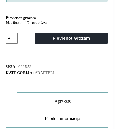
Pievienot grozam
Noliktavā 12 prece/-es
HUB
Pievienot Grozam
11in1
dokstacija
USB-
C
USB-
A
SKU:
1033553
HDMI
KATEGORIJA:
ADAPTERI
RJ45
miniligzda
3,5
mm
-
pelēka
Apraksts
daudzums
Papildu informācija