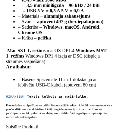
–
3,5 mm miniligzda – 96 kHz / 24 biti
–
USB 5 V = 0,5 A 5 V = 0,9 A
– Materiāls –
alumīnija sakausējums
– Svars –
aptuveni 497 g (bez iepakojuma)
– Saderība –
Windows, macOS, Android,
Chrome OS
– Krāsa –
pelēka
Mac SST 1. režīms
macOS DP1.4
Windows MST
1. režīms
Windows DP1.4 izeja ar DSC (displeja
straumes saspiešana)
Ar atbalstu:
– Baseus Spacemate 11-in-1 dokstacija ar
iebūvētu USB-C kabeli (aptuveni 80 cm)
UZMANĪBU!
Teksts tulkots ar mašīntulku.
Preces krāsa un īpašības var atšķirties no attēlā redzamā. Noliktavas un e-veikala
preču atlikums var atšķirties, tādēļ piegādes nosacījumi var mainīties vai
pasūtījums var tikt pilnībā vai daļēji neizpildīts. Šādos gadījumos pircējs tiks
informēts nekavējoties.
Saistītie Produkti