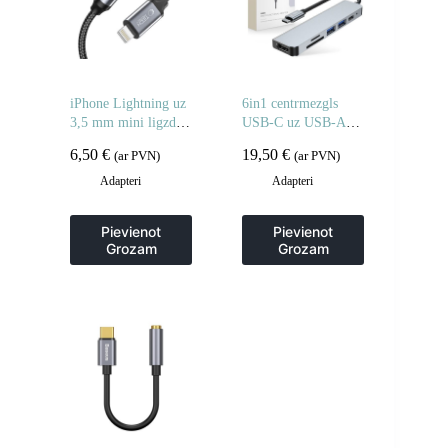
iPhone Lightning uz
6in1 centrmezgls
3,5 mm mini ligzdas
USB-C uz USB-A
adapteris – melns
USB-C HDMI Micro
6,50
€
19,50
€
(ar PVN)
(ar PVN)
SD / TF / SD
sadalītājs – pelēks
Adapteri
Adapteri
Pievienot
Pievienot
Grozam
Grozam