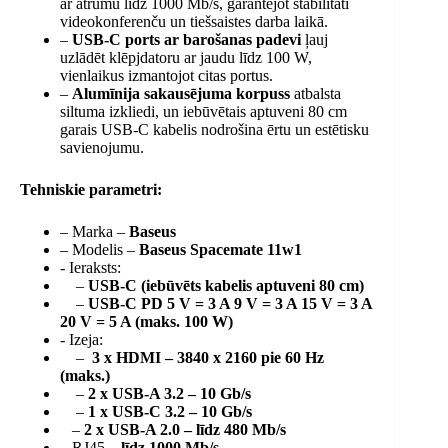
ar ātrumu līdz 1000 Mb/s, garantējot stabilitāti
videokonferenču un tiešsaistes darba laikā.
–
USB-C ports ar barošanas padevi
ļauj
uzlādēt klēpjdatoru ar jaudu līdz 100 W,
vienlaikus izmantojot citas portus.
–
Alumīnija sakausējuma korpuss
atbalsta
siltuma izkliedi, un iebūvētais aptuveni 80 cm
garais USB-C kabelis nodrošina ērtu un estētisku
savienojumu.
Tehniskie parametri:
– Marka –
Baseus
– Modelis –
Baseus Spacemate 11w1
- Ieraksts:
–
USB-C (iebūvēts kabelis aptuveni 80 cm)
–
USB-C PD 5 V = 3 A 9 V = 3 A 15 V = 3 A
20 V = 5 A (maks. 100 W)
- Izeja:
–
3 x HDMI – 3840 x 2160 pie 60 Hz
(maks.)
–
2 x USB-A 3.2 – 10 Gb/s
–
1 x USB-C 3.2 – 10 Gb/s
–
2 x USB-A 2.0 – līdz 480 Mb/s
RJ45
– līdz 1000 Mb/s