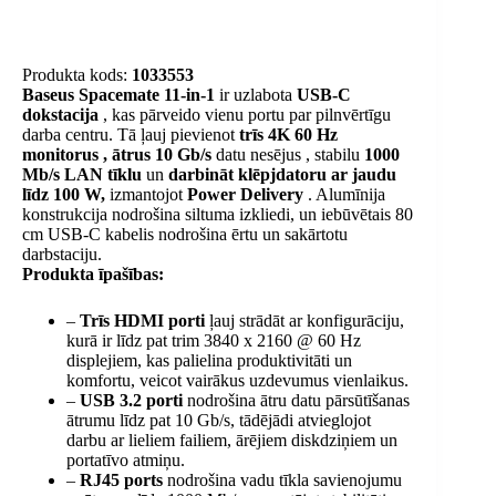
Produkta kods:
1033553
Baseus Spacemate 11-in-1
ir uzlabota
USB-C
dokstacija
, kas pārveido vienu portu par pilnvērtīgu
darba centru. Tā ļauj pievienot
trīs 4K 60 Hz
monitorus , ātrus
10 Gb/s
datu nesējus
, stabilu
1000
Mb/s LAN tīklu
un
darbināt klēpjdatoru ar jaudu
līdz 100 W,
izmantojot
Power Delivery
. Alumīnija
konstrukcija nodrošina siltuma izkliedi, un iebūvētais 80
cm USB-C kabelis nodrošina ērtu un sakārtotu
darbstaciju.
Produkta īpašības:
–
Trīs HDMI porti
ļauj strādāt ar konfigurāciju,
kurā ir līdz pat trim 3840 x 2160 @ 60 Hz
displejiem, kas palielina produktivitāti un
komfortu, veicot vairākus uzdevumus vienlaikus.
–
USB 3.2 porti
nodrošina ātru datu pārsūtīšanas
ātrumu līdz pat 10 Gb/s, tādējādi atvieglojot
darbu ar lieliem failiem, ārējiem diskdziņiem un
portatīvo atmiņu.
–
RJ45 ports
nodrošina vadu tīkla savienojumu