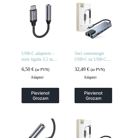
USB-C adapteris –
5in1 centrmezgls
mini ligzda 3,5 mm
USB-C uz USB-C
– melns
USB-A HDMI RJ45
6,50
€
32,49
€
(ar PVN)
(ar PVN)
sadalītājs – pelēks
Adapteri
Adapteri
Pievienot
Pievienot
Grozam
Grozam