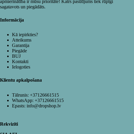
apmierinātība ir mūsu prioritāte! Katrs pasūtījums tiek rūpīgi
sagatavots un piegādāts.
Informācija
Kā iepirkties?
Atteikums
Garantija
Piegāde
BUJ
Kontakti
Ielogoties
Klientu apkalpošana
Tālrunis:
+37126661515
WhatsApp:
+37126661515
Epasts:
info@dropshop.lv
Rekvizīti