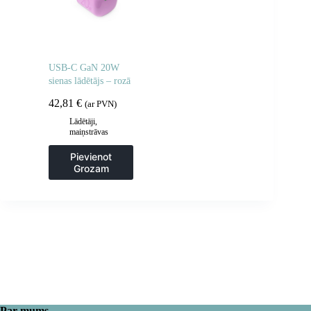
USB-C GaN 20W
sienas lādētājs – rozā
42,81
€
(ar PVN)
Lādētāji,
maiņstrāvas
adapteri
Pievienot
Grozam
Par mums