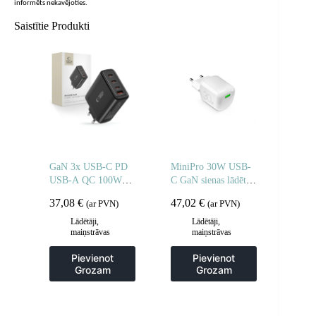
informēts nekavējoties.
Saistītie Produkti
GaN 3x USB-C PD
MiniPro 30W USB-
USB-A QC 100W
C GaN sienas lādētājs
sienas lādētājs –
– balts
37,08
€
47,02
€
(ar PVN)
(ar PVN)
melns
Lādētāji,
Lādētāji,
maiņstrāvas
maiņstrāvas
adapteri
adapteri
Pievienot
Pievienot
Grozam
Grozam