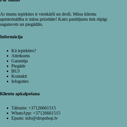
Ar mums iepirkties ir vienkārši un droši. Mūsu klientu
apmierinātība ir mūsu prioritāte! Katrs pasūtījums tiek rūpīgi
sagatavots un piegādāts.
Informācija
Kā iepirkties?
Atteikums
Garantija
Piegāde
BUJ
Kontakti
Ielogoties
Klientu apkalpošana
Tālrunis:
+37126661515
WhatsApp:
+37126661515
Epasts:
info@dropshop.lv