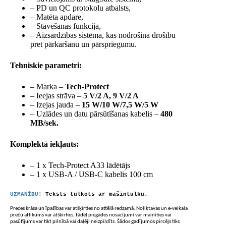
– PD un QC protokolu atbalsts,
– Matēta apdare,
– Stāvēšanas funkcija,
– Aizsardzības sistēma, kas nodrošina drošību
pret pārkaršanu un pārspriegumu.
Tehniskie parametri:
– Marka –
Tech-Protect
– Ieejas strāva –
5 V/2 A, 9 V/2 A
– Izejas jauda –
15 W/10 W/7,5 W/5 W
– Uzlādes un datu pārsūtīšanas kabelis –
480
MB/sek.
Komplektā iekļauts:
– 1 x Tech-Protect A33 lādētājs
– 1 x USB-A / USB-C kabelis 100 cm
UZMANĪBU!
Teksts tulkots ar mašīntulku.
Preces krāsa un īpašības var atšķirties no attēlā redzamā. Noliktavas un e-veikala
preču atlikums var atšķirties, tādēļ piegādes nosacījumi var mainīties vai
pasūtījums var tikt pilnībā vai daļēji neizpildīts. Šādos gadījumos pircējs tiks