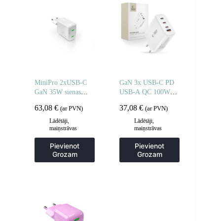
MiniPro 2xUSB-C
GaN 3x USB-C PD
GaN 35W sienas
USB-A QC 100W
lādētājs – balts
sienas lādētājs – balts
63,08
€
37,08
€
(ar PVN)
(ar PVN)
Lādētāji,
Lādētāji,
maiņstrāvas
maiņstrāvas
adapteri
adapteri
Pievienot
Pievienot
Grozam
Grozam