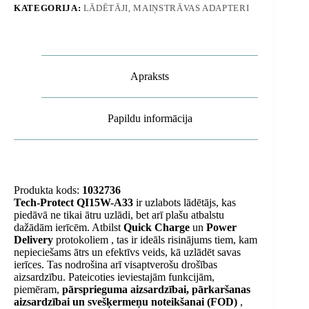
KATEGORIJA:
LĀDĒTĀJI, MAIŅSTRĀVAS ADAPTERI
MagSafe
kabelis
-
melns
daudzums
Apraksts
Papildu informācija
Produkta kods:
1032736
Tech-Protect QI15W-A33
ir uzlabots lādētājs, kas
piedāvā ne tikai ātru uzlādi, bet arī plašu atbalstu
dažādām ierīcēm. Atbilst
Quick Charge
un
Power
Delivery
protokoliem , tas ir ideāls risinājums tiem, kam
nepieciešams ātrs un efektīvs veids, kā uzlādēt savas
ierīces. Tas nodrošina arī visaptverošu drošības
aizsardzību. Pateicoties ieviestajām funkcijām,
piemēram,
pārsprieguma aizsardzībai, pārkaršanas
aizsardzībai un svešķermeņu noteikšanai (FOD)
,