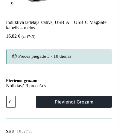
Induktīvā lādētāja statīvs, USB-A – USB-C MagSafe
kabelis – melns
16,82
€
(ar PVN)
📦 Preces piegāde 3 - 10 dienas.
Pievienot grozam
Noliktavā 9 prece/-es
Induktīvā
Pievienot Grozam
lādētāja
statīvs,
USB-
A
-
USB-
SKU:
1032736
C