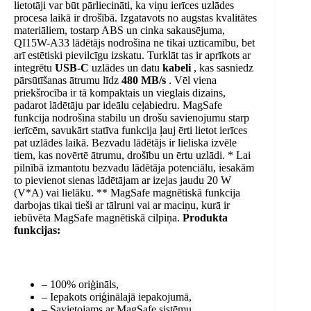
lietotāji var būt pārliecināti, ka viņu ierīces uzlādes
procesa laikā ir drošībā. Izgatavots no augstas kvalitātes
materiāliem, tostarp ABS un cinka sakausējuma,
QI15W-A33 lādētājs nodrošina ne tikai uzticamību, bet
arī estētiski pievilcīgu izskatu. Turklāt tas ir aprīkots ar
integrētu
USB-C
uzlādes un datu
kabeli
, kas sasniedz
pārsūtīšanas ātrumu līdz
480 MB/s
. Vēl viena
priekšrocība ir tā kompaktais un vieglais dizains,
padarot lādētāju par ideālu ceļabiedru. MagSafe
funkcija nodrošina stabilu un drošu savienojumu starp
ierīcēm, savukārt statīva funkcija ļauj ērti lietot ierīces
pat uzlādes laikā. Bezvadu lādētājs ir lieliska izvēle
tiem, kas novērtē ātrumu, drošību un ērtu uzlādi.
* Lai
pilnībā izmantotu bezvadu lādētāja potenciālu, iesakām
to pievienot sienas lādētājam ar izejas jaudu 20 W
(V*A) vai lielāku.
** MagSafe magnētiskā funkcija
darbojas tikai tieši ar tālruni vai ar maciņu, kurā ir
iebūvēta MagSafe magnētiskā cilpiņa.
Produkta
funkcijas:
– 100% oriģināls,
– Iepakots oriģinālajā iepakojumā,
– Savietojams ar MagSafe sistēmu,