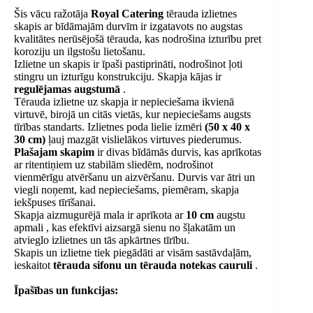
Šis vācu ražotāja
Royal Catering
tērauda izlietnes
skapis ar bīdāmajām durvīm ir izgatavots no augstas
kvalitātes nerūsējošā tērauda, ​​kas nodrošina izturību pret
koroziju un ilgstošu lietošanu.
Izlietne un skapis ir īpaši pastiprināti, nodrošinot ļoti
stingru un izturīgu konstrukciju. Skapja kājas ir
regulējamas augstumā
.
Tērauda izlietne uz skapja ir nepieciešama ikvienā
virtuvē, birojā un citās vietās, kur nepieciešams augsts
tīrības standarts. Izlietnes poda lielie izmēri
(50 x 40 x
30 cm)
ļauj mazgāt vislielākos virtuves piederumus.
Plašajam skapim
ir divas bīdāmās durvis, kas aprīkotas
ar ritentiņiem uz stabilām sliedēm, nodrošinot
vienmērīgu atvēršanu un aizvēršanu. Durvis var ātri un
viegli noņemt, kad nepieciešams, piemēram, skapja
iekšpuses tīrīšanai.
Skapja aizmugurējā mala ir aprīkota ar
10 cm
augstu
apmali , kas efektīvi aizsargā sienu no šļakatām un
atvieglo izlietnes un tās apkārtnes tīrību.
Skapis un izlietne tiek piegādāti ar visām sastāvdaļām,
ieskaitot
tērauda sifonu un tērauda notekas cauruli
.
Īpašības un funkcijas: