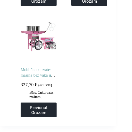
Grozam
Grozam
cepšanas iekārtas
,
Virtuve
Mobilā cukurvates
mašīna bez vāka uz
riteņiem
327,70
€
(ar PVN)
Bārs
,
Cukurvates
mašīnas
,
Gastronomija
Pievienot
Grozam