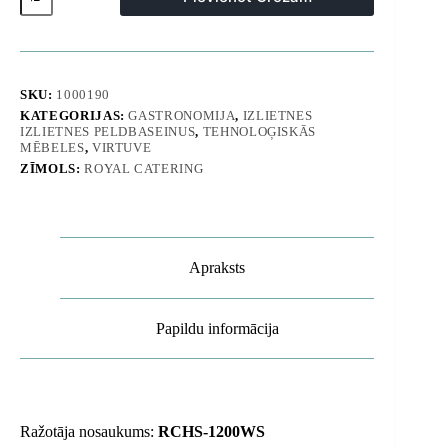
tērauda
izlietne
virtuvei,
baseins,
platums
120
SKU:
1000190
cm
KATEGORIJAS:
GASTRONOMIJA
,
IZLIETNES
daudzums
IZLIETNES PELDBASEINUS
,
TEHNOLOĢISKĀS
MĒBELES
,
VIRTUVE
ZĪMOLS:
ROYAL CATERING
Apraksts
Papildu informācija
Ražotāja nosaukums:
RCHS-1200WS