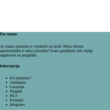
Par mums
Ar mums iepirkties ir vienkārši un droši. Mūsu klientu
apmierinātība ir mūsu prioritāte! Katrs pasūtījums tiek rūpīgi
sagatavots un piegādāts.
Informācija
Kā iepirkties?
Atteikums
Garantija
Piegāde
BUJ
Kontakti
Ielogoties