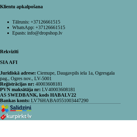
Klientu apkalpošana
Tālrunis:
+37126661515
WhatsApp:
+37126661515
Epasts:
info@dropshop.lv
Rekvizīti
SIA AFI
Juridiskā adrese:
Ciemupe, Daugavpils iela 1a, Ogresgala
pag., Ogres nov., LV-5001
Reģistrācijas nr:
40003608181
PVN maksātāja nr:
LV40003608181
AS SWEDBANK, kods HABALV22
Bankas konts:
LV76HABA0551003447290