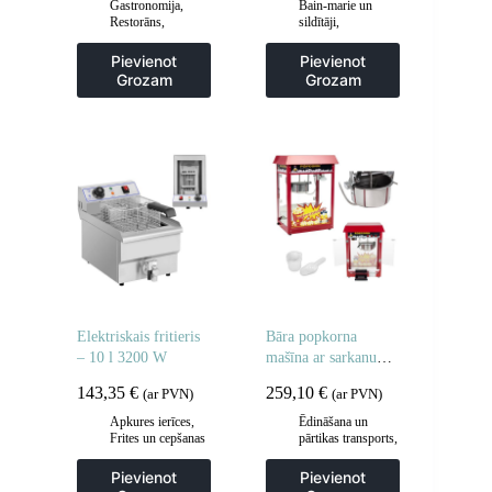
Gastronomija
,
Bain-marie un
Restorāns
,
sildītāji
,
Viesmīļa
Gastronomija
,
piederumi
,
Vitrīnu skapji un
Pievienot
Pievienot
Viesmīļu ratiņi
apsildes skapji
Grozam
Grozam
Elektriskais fritieris
Bāra popkorna
– 10 l 3200 W
mašīna ar sarkanu
jumtu
143,35
€
259,10
€
(ar PVN)
(ar PVN)
Apkures ierīces
,
Ēdināšana un
Frites un cepšanas
pārtikas transports
,
iekārtas
,
Gastronomija
,
Gastronomija
,
Popkorna mašīnas
Pievienot
Pievienot
Regulējamas