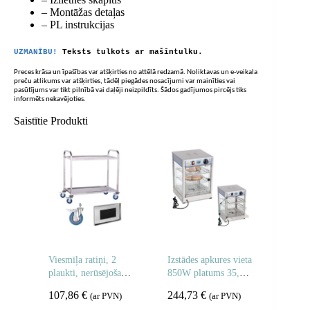
– Montāžas detaļas
– PL instrukcijas
UZMANĪBU!
Teksts tulkots ar mašīntulku.
Preces krāsa un īpašības var atšķirties no attēlā redzamā. Noliktavas un e-veikala
preču atlikums var atšķirties, tādēļ piegādes nosacījumi var mainīties vai
pasūtījums var tikt pilnībā vai daļēji neizpildīts. Šādos gadījumos pircējs tiks
informēts nekavējoties.
Saistītie Produkti
Viesmīļa ratiņi, 2
Izstādes apkures vieta
plaukti, nerūsējošais
850W platums 35,5
tērauds
cm
107,86
€
244,73
€
(ar PVN)
(ar PVN)