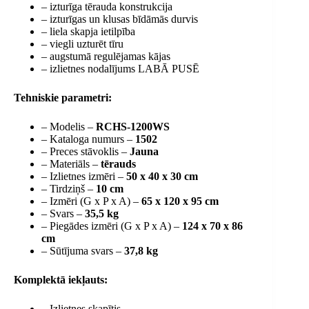
– izturīga tērauda konstrukcija
– izturīgas un klusas bīdāmās durvis
– liela skapja ietilpība
– viegli uzturēt tīru
– augstumā regulējamas kājas
– izlietnes nodalījums LABĀ PUSĒ
Tehniskie parametri:
– Modelis –
RCHS-1200WS
– Kataloga numurs –
1502
– Preces stāvoklis –
Jauna
– Materiāls –
tērauds
– Izlietnes izmēri –
50 x 40 x 30 cm
– Tirdziņš –
10 cm
– Izmēri (G x P x A) –
65 x 120 x 95 cm
– Svars –
35,5 kg
– Piegādes izmēri (G x P x A) –
124 x 70 x 86
cm
– Sūtījuma svars –
37,8 kg
Komplektā iekļauts:
– Izlietnes skapītis