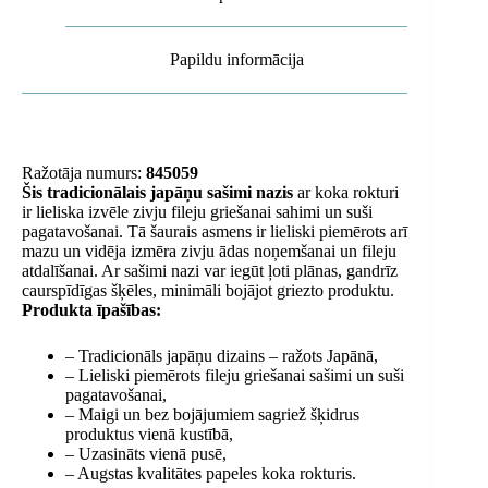
Papildu informācija
Ražotāja numurs:
845059
Šis tradicionālais japāņu sašimi nazis
ar koka rokturi
ir lieliska izvēle zivju fileju griešanai sahimi un suši
pagatavošanai. Tā šaurais asmens ir lieliski piemērots arī
mazu un vidēja izmēra zivju ādas noņemšanai un fileju
atdalīšanai. Ar sašimi nazi var iegūt ļoti plānas, gandrīz
caurspīdīgas šķēles, minimāli bojājot griezto produktu.
Produkta īpašības:
– Tradicionāls japāņu dizains – ražots Japānā,
– Lieliski piemērots fileju griešanai sašimi un suši
pagatavošanai,
– Maigi un bez bojājumiem sagriež šķidrus
produktus vienā kustībā,
– Uzasināts vienā pusē,
– Augstas kvalitātes papeles koka rokturis.