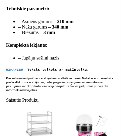
Tehniskie parametri:
– Asmens garums –
210 mm
– Naža garums –
340 mm
– Biezums –
3 mm
Komplektā iekļauts:
– Japāņu sašimi nazis
UZMANĪBU!
Teksts tulkots ar mašīntulku.
Preces krāsa un īpašības var atšķirties no attēlā redzamā. Noliktavas un e-veikala
preču atlikums var atšķirties, tādēļ piegādes nosacījumi var mainīties vai
pasūtījums var tikt pilnībā vai daļēji neizpildīts. Šādos gadījumos pircējs tiks
informēts nekavējoties.
Saistītie Produkti