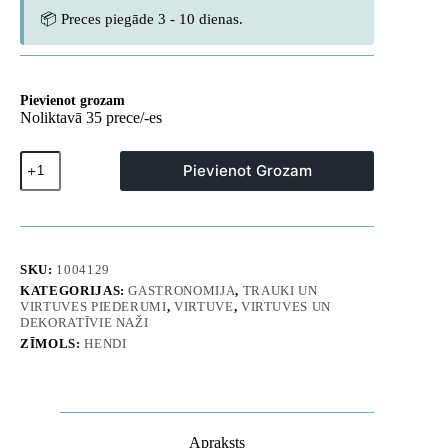
📦 Preces piegāde 3 - 10 dienas.
Pievienot grozam
Noliktavā 35 prece/-es
Japāņu
Pievienot Grozam
SAŠIMI
nazis
ar
koka
rokturi
210
SKU:
1004129
mm
KATEGORIJAS:
GASTRONOMIJA
,
TRAUKI UN
-
VIRTUVES PIEDERUMI
,
VIRTUVE
,
VIRTUVES UN
Hendi
DEKORATĪVIE NAŽI
845059
ZĪMOLS:
HENDI
daudzums
Apraksts