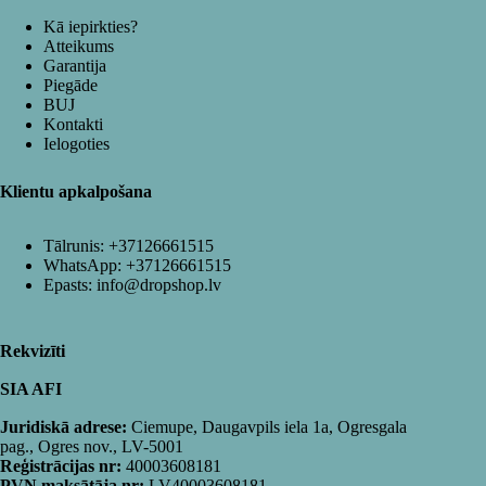
Kā iepirkties?
Atteikums
Garantija
Piegāde
BUJ
Kontakti
Ielogoties
Klientu apkalpošana
Tālrunis:
+37126661515
WhatsApp:
+37126661515
Epasts:
info@dropshop.lv
Rekvizīti
SIA AFI
Juridiskā adrese:
Ciemupe, Daugavpils iela 1a, Ogresgala
pag., Ogres nov., LV-5001
Reģistrācijas nr:
40003608181
PVN maksātāja nr:
LV40003608181