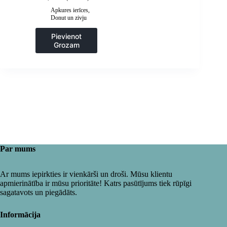
Apkures ierīces
,
Donut un zivju
fritieri
,
Frites un
cepšanas iekārtas
,
Pievienot
Gastronomija
,
Grozam
Virtuve
Par mums
Ar mums iepirkties ir vienkārši un droši. Mūsu klientu
apmierinātība ir mūsu prioritāte! Katrs pasūtījums tiek rūpīgi
sagatavots un piegādāts.
Informācija