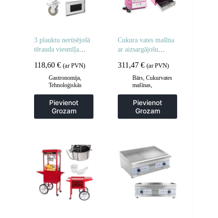
3 plauktu nerūsējošā
Cukura vates mašīna
tērauda viesmīļa
ar aizsargājošu
ratiņi
pārsegu 52 cm
118,60
€
311,47
€
(ar PVN)
(ar PVN)
Gastronomija
,
Bārs
,
Cukurvates
Tehnoloģiskās
mašīnas
,
mēbeles
,
Viesmīlis
Gastronomija
un transporta ratiņi
,
Pievienot
Pievienot
Virtuve
Grozam
Grozam