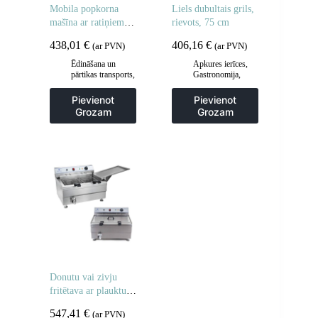
Mobila popkorna
Liels dubultais grils,
mašīna ar ratiņiem uz
rievots, 75 cm
riteņiem
438,01
€
406,16
€
(ar PVN)
(ar PVN)
Ēdināšana un
Apkures ierīces
,
pārtikas transports
,
Gastronomija
,
Gastronomija
,
Grila restes un
Popkorna mašīnas
sildīšanas
Pievienot
Pievienot
plāksnes
,
Grila
Grozam
Grozam
šķīvji
,
Virtuve
Donutu vai zivju
fritētava ar plauktu,
divi grozi 24L
547,41
€
(ar PVN)