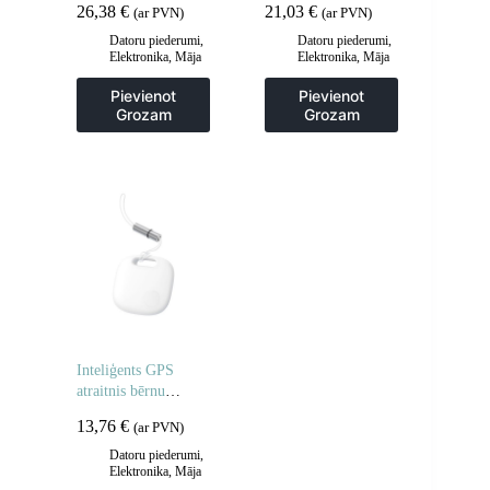
26,38
€
21,03
€
(ar PVN)
(ar PVN)
sudraba alumīnija
iebūvētu oranžu
tablete
punktu pelēku
Datoru piederumi
,
Datoru piederumi
,
Elektronika
,
Māja
Elektronika
,
Māja
akumulatoru
un dārzs
un dārzs
Pievienot
Pievienot
Grozam
Grozam
Inteliģents GPS
atraitnis bērnu
rokassomu T2 Pro
13,76
€
(ar PVN)
White
Datoru piederumi
,
Elektronika
,
Māja
un dārzs