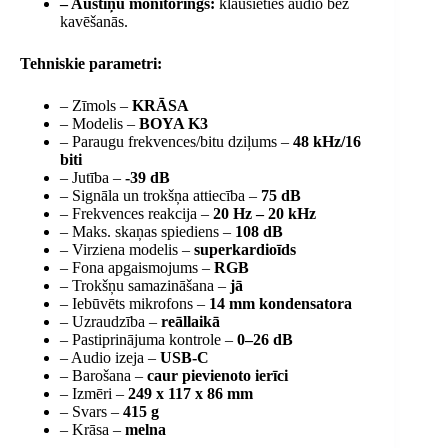
– Austiņu monitorings:
klausieties audio bez
kavēšanās.
Tehniskie parametri:
– Zīmols –
KRĀSA
– Modelis –
BOYA K3
– Paraugu frekvences/bitu dziļums –
48 kHz/16
biti
– Jutība –
-39 dB
– Signāla un trokšņa attiecība –
75 dB
– Frekvences reakcija –
20 Hz – 20 kHz
– Maks. skaņas spiediens –
108 dB
– Virziena modelis –
superkardioīds
– Fona apgaismojums –
RGB
– Trokšņu samazināšana –
jā
– Iebūvēts mikrofons –
14 mm kondensatora
– Uzraudzība –
reāllaikā
– Pastiprinājuma kontrole –
0–26 dB
– Audio izeja –
USB-C
– Barošana –
caur pievienoto ierīci
– Izmēri –
249 x 117 x 86 mm
– Svars –
415 g
– Krāsa –
melna