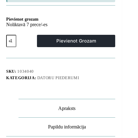
Pievienot grozam
Noliktavā 7 prece/-es
K3
Pievienot Grozam
108dB
RGB
USB-
C
vadu
mikrofons
SKU:
1034040
ar
KATEGORIJA:
DATORU PIEDERUMI
galda
statīvu
-
melns
daudzums
Apraksts
Papildu informācija