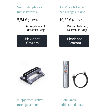
Somu klēpjdatoru
T2 Minoch Leglet
maisa korpuss
bez atslēgas lokatora
planšetdators 15.6 ”
un citām ITS
5,54
€
10,32
€
(ar PVN)
(ar PVN)
melns
baltajiem
Datoru piederumi
,
Datoru piederumi
,
Elektronika
,
Māja
Elektronika
,
Māja
un dārzs
un dārzs
Pievienot
Pievienot
Grozam
Grozam
Klēpjdatora statīva
Pilota lāzera
turētāja tabletes
indikators datora
alumīnija vertikālā
prezentācijai ar