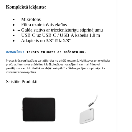
Komplektā iekļauts:
– Mikrofons
– Filtra uznirstošais ekrāns
– Galda statīvs ar triecienizturīgu stiprinājumu
– USB-C uz USB-C / USB-A kabelis 1,8 m
– Adapteris no 3/8″ līdz 5/8″
UZMANĪBU!
Teksts tulkots ar mašīntulku.
Preces krāsa un īpašības var atšķirties no attēlā redzamā. Noliktavas un e-veikala
preču atlikums var atšķirties, tādēļ piegādes nosacījumi var mainīties vai
pasūtījums var tikt pilnībā vai daļēji neizpildīts. Šādos gadījumos pircējs tiks
informēts nekavējoties.
Saistītie Produkti