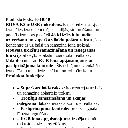
Produkta kods:
1034040
BOYA K3 ir USB mikrofons,
kas paredzēts augstas
kvalitātes ierakstiem mājas studijās, straumēšanai un
podkāstiem. Tas piedāvā
48 kHz/16 bitu audio
uztveršanu un superkardioīdu polāro rakstu
, kas
koncentrējas uz balsi un samazina fona troksni.
Iebūvētā trokšņu samazināšana un izslēgšanas
funkcija
atvieglo ierakstu uzraudzību reāllaikā.
Mikrofonam ir arī
RGB fona apgaismojums un
pastiprinājuma kontrole
. Šis risinājums vienkāršo
ierakstīšanu un sniedz lielāku kontroli pār skaņu.
Produkta funkcijas:
– Superkardioīds raksts:
koncentrējas uz balsi
un samazina apkārtējo troksni.
– Trokšņu samazināšana un skaņas
izslēgšana:
labāka ieraksta kontrole reāllaikā.
– Pastiprinājuma kontrole:
precīza signāla
līmeņa regulēšana.
– RGB fona apgaismojums:
iespēja mainīt
mikrofona vizuālos efektus.