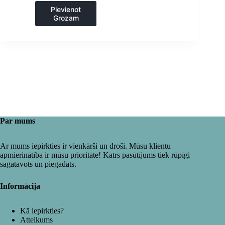
Pievienot
Grozam
Par mums
Ar mums iepirkties ir vienkārši un droši. Mūsu klientu
apmierinātība ir mūsu prioritāte! Katrs pasūtījums tiek rūpīgi
sagatavots un piegādāts.
Informācija
Kā iepirkties?
Atteikums