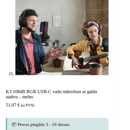
K3 108dB RGB USB-C vadu mikrofons ar galda
statīvu – melns
51,07
€
(ar PVN)
📦 Preces piegāde 3 - 10 dienas.