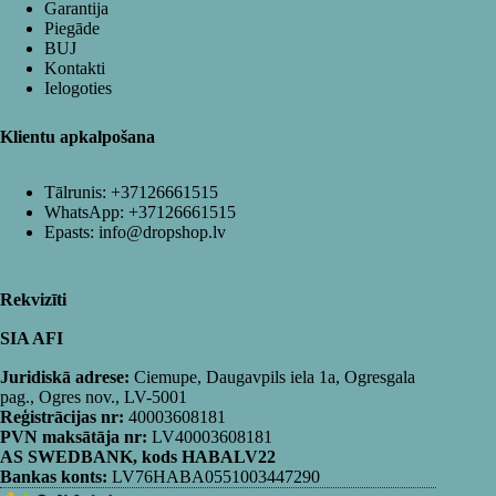
Garantija
Piegāde
BUJ
Kontakti
Ielogoties
Klientu apkalpošana
Tālrunis:
+37126661515
WhatsApp:
+37126661515
Epasts:
info@dropshop.lv
Rekvizīti
SIA AFI
Juridiskā adrese:
Ciemupe, Daugavpils iela 1a, Ogresgala
pag., Ogres nov., LV-5001
Reģistrācijas nr:
40003608181
PVN maksātāja nr:
LV40003608181
AS SWEDBANK, kods HABALV22
Bankas konts:
LV76HABA0551003447290