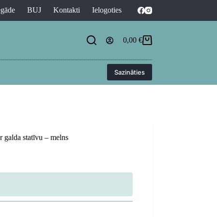
egāde
BUJ
Kontakti
Ielogoties
0,00
€
Shopping
cart
Sazināties
alda statīvu – melns