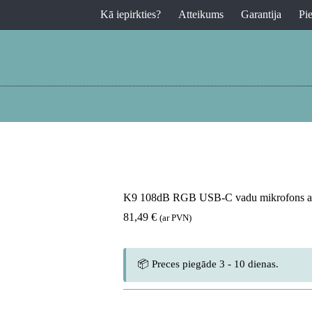
Kā iepirkties?
Atteikums
Garantija
Pi
K9 108dB RGB USB-C vadu mikrofons ar g
81,49
€
(ar PVN)
📦 Preces piegāde 3 - 10 dienas.