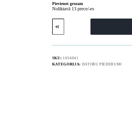
Pievienot grozam
Noliktavā 13 prece/-es
K9
108dB
RGB
USB-
C
vadu
mikrofons
ar
SKU:
1034041
galda
KATEGORIJA:
DATORU PIEDERUMI
statīvu
-
melns
daudzums