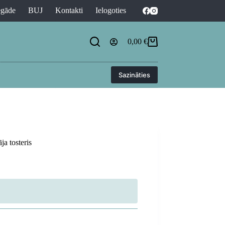
egāde
BUJ
Kontakti
Ielogoties
0,00
€
Shopping
cart
Sazināties
a tosteris