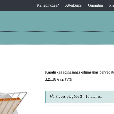
Kā iepirkties?
Atteikums
Garantija
Pi
Karaliskās ēdināšanas ēdināšanas pārvadātāj
325,38
€
(ar PVN)
📦 Preces piegāde 3 - 10 dienas.