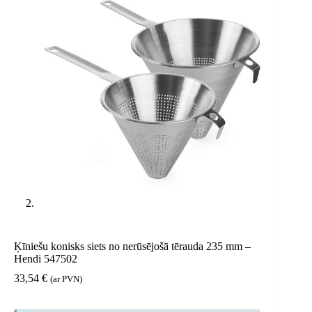
Ķīniešu konisks siets no nerūsējošā tērauda 235 mm –
Hendi 547502
33,54
€
(ar PVN)