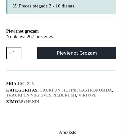
📦 Preces piegāde 3 - 10 dienas.
Pievienot grozam
Noliktavā 267 prece/-es
Ķīniešu
Pievienot Grozam
konisks
siets
no
nerūsējošā
tērauda
235
SKU:
1004248
mm
KATEGORIJAS:
CAURI UN SIETIŅI
,
GASTRONOMIJA
,
-
TRAUKI UN VIRTUVES PIEDERUMI
,
VIRTUVE
Hendi
547502
ZĪMOLS:
HENDI
daudzums
Apraksts