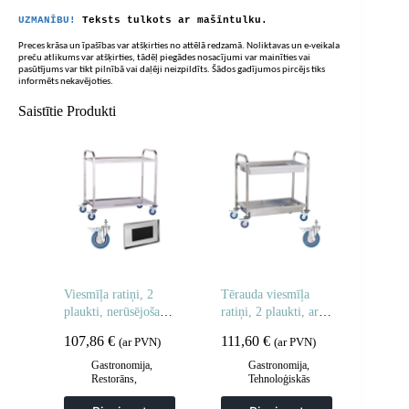
UZMANĪBU!
Teksts tulkots ar mašīntulku.
Preces krāsa un īpašības var atšķirties no attēlā redzamā. Noliktavas un e-veikala
preču atlikums var atšķirties, tādēļ piegādes nosacījumi var mainīties vai
pasūtījums var tikt pilnībā vai daļēji neizpildīts. Šādos gadījumos pircējs tiks
informēts nekavējoties.
Saistītie Produkti
Viesmīļa ratiņi, 2
Tērauda viesmīļa
plaukti, nerūsējošais
ratiņi, 2 plaukti, ar
tērauds
dziļiem plauktiem
107,86
€
111,60
€
(ar PVN)
(ar PVN)
Gastronomija
,
Gastronomija
,
Restorāns
,
Tehnoloģiskās
Viesmīļa
mēbeles
,
Viesmīlis
piederumi
,
un transporta ratiņi
,