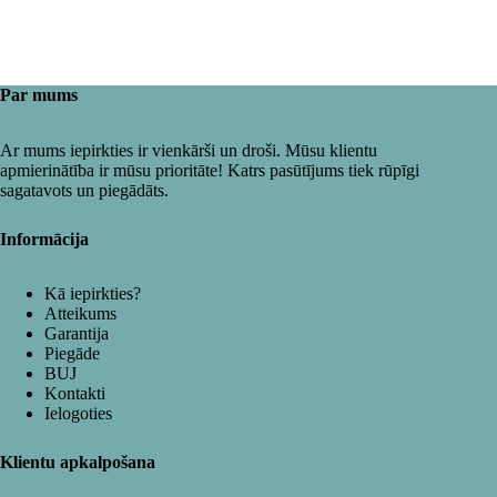
Par mums
Ar mums iepirkties ir vienkārši un droši. Mūsu klientu
apmierinātība ir mūsu prioritāte! Katrs pasūtījums tiek rūpīgi
sagatavots un piegādāts.
Informācija
Kā iepirkties?
Atteikums
Garantija
Piegāde
BUJ
Kontakti
Ielogoties
Klientu apkalpošana