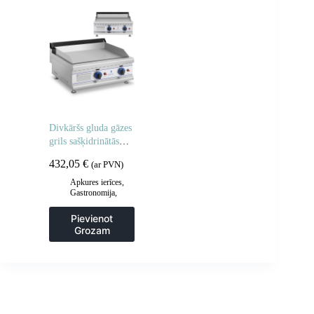
Divkāršs gluda gāzes
grils sašķidrinātās
naftas gāzes /
432,05
€
(ar PVN)
propāna-butāna 2 x
3000 30 mbarā
Apkures ierīces
,
Gastronomija
,
Grila restes un
sildīšanas
Pievienot
plāksnes
,
Grila
Grozam
šķīvji
,
Virtuve