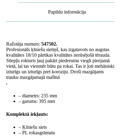
Papildu informācija
Ražotāja numurs:
547502.
Profesionāls ķīniešu sietiņš, kas izgatavots no augstas
kvalitātes 18/10 pārtikas kvalitātes nerūsējošā tērauda.
Stiepļu rokturis ļauj pakārt piederumu viegli pieejamā
vietā, lai tas vienmēr būtu pa rokai. Tas ir ļoti mehāniski
izturīgs un izturīgs pret koroziju. Droši mazgājams
trauku mazgājamajā mašīnā
.
– diametrs: 235 mm
– garums: 395 mm
Komplektā iekļauts:
– Ķīniešu siets
– PL rokasgrāmata