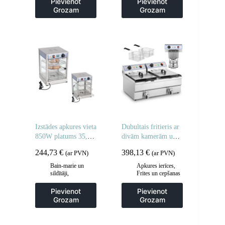
Pievienot
Pievienot
Viesmīļu ratiņi
Virtuve
Grozam
Grozam
Izstādes apkures vieta
Dubultais fritieris ar
850W platums 35,5
divām kamerām un
cm
krāniem 400V –
244,73
€
398,13
€
(ar PVN)
(ar PVN)
2x10L
Bain-marie un
Apkures ierīces
,
sildītāji
,
Frites un cepšanas
Gastronomija
,
iekārtas
,
Vitrīnu skapji un
Gastronomija
,
Pievienot
Pievienot
apsildes skapji
Regulējamas
Grozam
Grozam
cepšanas iekārtas
,
Virtuve